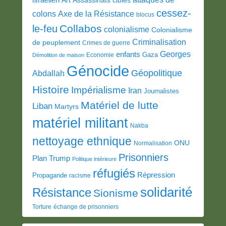
Art
Assassinats ciblés
cessez-
colons
Axe de la Résistance
blocus
Collabos
le-feu
colonialisme
Colonialisme
Criminalisation
de peuplement
Crimes de guerre
Georges
enfants
Gaza
Economie
Démolition de maison
Génocide
Géopolitique
Abdallah
Histoire
Impérialisme
Iran
Journalistes
Matériel de lutte
Liban
Martyrs
matériel militant
Nakba
nettoyage ethnique
ONU
Normalisation
Prisonniers
Plan Trump
Politique intérieure
réfugiés
Répression
Propagande
racisme
solidarité
Résistance
Sionisme
Torture
échange de prisonniers