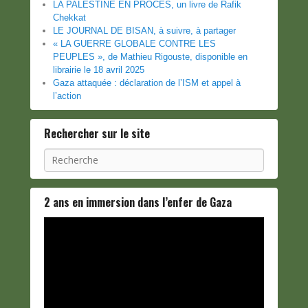
LA PALESTINE EN PROCES, un livre de Rafik
Chekkat
LE JOURNAL DE BISAN, à suivre, à partager
« LA GUERRE GLOBALE CONTRE LES
PEUPLES », de Mathieu Rigouste, disponible en
librairie le 18 avril 2025
Gaza attaquée : déclaration de l’ISM et appel à
l’action
Rechercher sur le site
Recherche
2 ans en immersion dans l’enfer de Gaza
Lecteur
vidéo