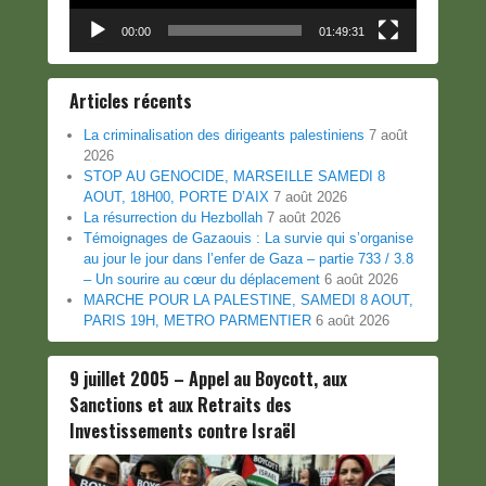
00:00
01:49:31
Articles récents
La criminalisation des dirigeants palestiniens
7 août
2026
STOP AU GENOCIDE, MARSEILLE SAMEDI 8
AOUT, 18H00, PORTE D’AIX
7 août 2026
La résurrection du Hezbollah
7 août 2026
Témoignages de Gazaouis : La survie qui s’organise
au jour le jour dans l’enfer de Gaza – partie 733 / 3.8
– Un sourire au cœur du déplacement
6 août 2026
MARCHE POUR LA PALESTINE, SAMEDI 8 AOUT,
PARIS 19H, METRO PARMENTIER
6 août 2026
9 juillet 2005 – Appel au Boycott, aux
Sanctions et aux Retraits des
Investissements contre Israël