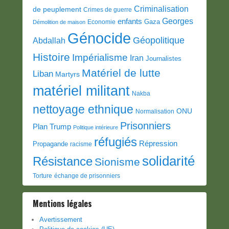
Criminalisation
de peuplement
Crimes de guerre
Georges
enfants
Gaza
Economie
Démolition de maison
Génocide
Géopolitique
Abdallah
Histoire
Impérialisme
Iran
Journalistes
Matériel de lutte
Liban
Martyrs
matériel militant
Nakba
nettoyage ethnique
ONU
Normalisation
Prisonniers
Plan Trump
Politique intérieure
réfugiés
Répression
Propagande
racisme
solidarité
Résistance
Sionisme
Torture
échange de prisonniers
Mentions légales
Avertissement