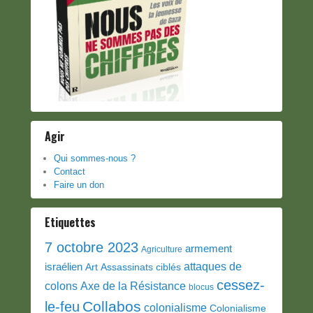
Agir
Qui sommes-nous ?
Contact
Faire un don
Etiquettes
7 octobre 2023
armement
Agriculture
attaques de
israélien
Art
Assassinats ciblés
cessez-
colons
Axe de la Résistance
blocus
Collabos
le-feu
colonialisme
Colonialisme