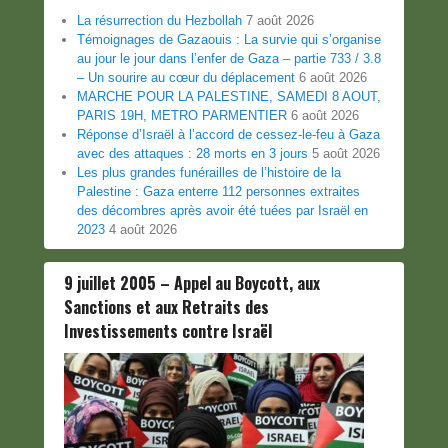
La résurrection du Hezbollah
7 août 2026
Témoignages de Gazaouis : La survie qui s’organise
au jour le jour dans l’enfer de Gaza – partie 733 / 3.8
– Un sourire au cœur du déplacement
6 août 2026
MARCHE POUR LA PALESTINE, SAMEDI 8 AOUT,
PARIS 19H, METRO PARMENTIER
6 août 2026
Réponse d’Israël à l’accord de cessez-le-feu à Gaza
avec des attaques : 28 morts en 3 jours
5 août 2026
Les plus grandes funérailles de l’histoire de la
Palestine : Gaza enterre 112 personnes extraites
des décombres après avoir été tuées par Israël en
2023
4 août 2026
9 juillet 2005 – Appel au Boycott, aux
Sanctions et aux Retraits des
Investissements contre Israël