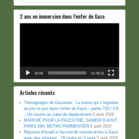
2 ans en immersion dans l’enfer de Gaza
Lecteur
vidéo
00:00
01:49:31
Articles récents
Témoignages de Gazaouis : La survie qui s’organise
au jour le jour dans l’enfer de Gaza – partie 733 / 3.8
– Un sourire au cœur du déplacement
6 août 2026
MARCHE POUR LA PALESTINE, SAMEDI 8 AOUT,
PARIS 19H, METRO PARMENTIER
6 août 2026
Réponse d’Israël à l’accord de cessez-le-feu à Gaza
avec des attaques : 28 morts en 3 jours
5 août 2026