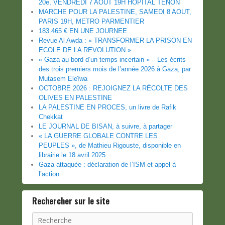
20e, VENDREDI 7 AOUT 19H HOPITAL TENON
MARCHE POUR LA PALESTINE, SAMEDI 8 AOUT,
PARIS 19H, METRO PARMENTIER
183.465 € EN UNE JOURNEE
Revue Al Awda : « TRANSFORMER LA PRISON EN
ECOLE DE LA REVOLUTION »
« Gaza au bord d’un temps incertain » – Les écrits
des trois premiers mois de l’année 2026 à Gaza, par
Mutasem Eleïwa
OCTOBRE 2026 : REJOIGNEZ LA RÉCOLTE DES
OLIVES EN PALESTINE
LA PALESTINE EN PROCES, un livre de Rafik
Chekkat
LE JOURNAL DE BISAN, à suivre, à partager
« LA GUERRE GLOBALE CONTRE LES
PEUPLES », de Mathieu Rigouste, disponible en
librairie le 18 avril 2025
Gaza attaquée : déclaration de l’ISM et appel à
l’action
Rechercher sur le site
Recherche