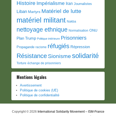
Histoire
Impérialisme
Iran
Journalistes
Matériel de lutte
Liban
Martyrs
matériel militant
Nakba
nettoyage ethnique
ONU
Normalisation
Prisonniers
Plan Trump
Politique intérieure
réfugiés
Répression
Propagande
racisme
solidarité
Résistance
Sionisme
Torture
échange de prisonniers
Mentions légales
Avertissement
Politique de cookies (UE)
Politique de confidentialité
Copyright © 2026
International Solidarity Movement – ISM-France