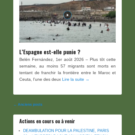
L’Espagne est-elle punie ?
Belén Fernández, 1er août 2026 – Plus tôt cette
semaine, au moins 57 migrants sont morts en
tentant de franchir la frontière entre le Maroc et
Ceuta, l’une des deux
Lire la suite →
Navigation
←
Anciens posts
des
Actions en cours ou à venir
posts
DEAMBULATION POUR LA PALESTINE, PARIS