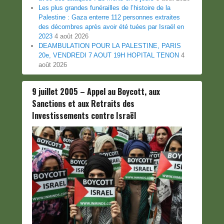
Les plus grandes funérailles de l’histoire de la
Palestine : Gaza enterre 112 personnes extraites
des décombres après avoir été tuées par Israël en
2023
4 août 2026
DEAMBULATION POUR LA PALESTINE, PARIS
20e, VENDREDI 7 AOUT 19H HOPITAL TENON
4
août 2026
9 juillet 2005 – Appel au Boycott, aux
Sanctions et aux Retraits des
Investissements contre Israël