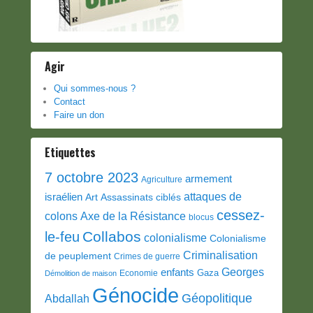
Agir
Qui sommes-nous ?
Contact
Faire un don
Etiquettes
7 octobre 2023
armement
Agriculture
attaques de
israélien
Art
Assassinats ciblés
cessez-
colons
Axe de la Résistance
blocus
Collabos
le-feu
colonialisme
Colonialisme
Criminalisation
de peuplement
Crimes de guerre
Georges
enfants
Gaza
Economie
Démolition de maison
Génocide
Géopolitique
Abdallah