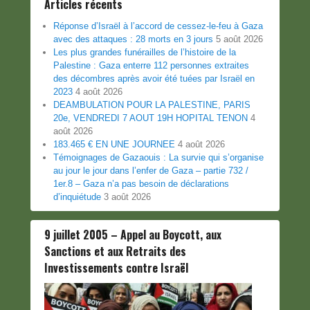
Articles récents
Réponse d’Israël à l’accord de cessez-le-feu à Gaza
avec des attaques : 28 morts en 3 jours
5 août 2026
Les plus grandes funérailles de l’histoire de la
Palestine : Gaza enterre 112 personnes extraites
des décombres après avoir été tuées par Israël en
2023
4 août 2026
DEAMBULATION POUR LA PALESTINE, PARIS
20e, VENDREDI 7 AOUT 19H HOPITAL TENON
4
août 2026
183.465 € EN UNE JOURNEE
4 août 2026
Témoignages de Gazaouis : La survie qui s’organise
au jour le jour dans l’enfer de Gaza – partie 732 /
1er.8 – Gaza n’a pas besoin de déclarations
d’inquiétude
3 août 2026
9 juillet 2005 – Appel au Boycott, aux
Sanctions et aux Retraits des
Investissements contre Israël