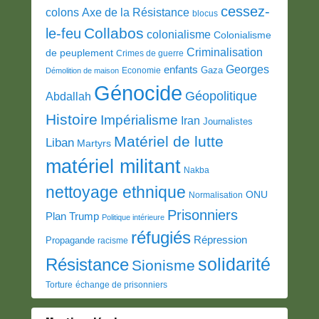
cessez-
colons
Axe de la Résistance
blocus
Collabos
le-feu
colonialisme
Colonialisme
Criminalisation
de peuplement
Crimes de guerre
Georges
enfants
Gaza
Economie
Démolition de maison
Génocide
Géopolitique
Abdallah
Histoire
Impérialisme
Iran
Journalistes
Matériel de lutte
Liban
Martyrs
matériel militant
Nakba
nettoyage ethnique
ONU
Normalisation
Prisonniers
Plan Trump
Politique intérieure
réfugiés
Répression
Propagande
racisme
solidarité
Résistance
Sionisme
Torture
échange de prisonniers