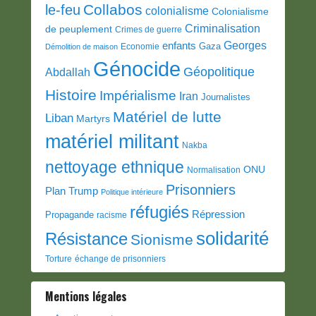
Collabos
le-feu
colonialisme
Colonialisme
Criminalisation
de peuplement
Crimes de guerre
Georges
enfants
Gaza
Economie
Démolition de maison
Génocide
Géopolitique
Abdallah
Histoire
Impérialisme
Iran
Journalistes
Matériel de lutte
Liban
Martyrs
matériel militant
Nakba
nettoyage ethnique
ONU
Normalisation
Prisonniers
Plan Trump
Politique intérieure
réfugiés
Répression
Propagande
racisme
solidarité
Résistance
Sionisme
Torture
échange de prisonniers
Mentions légales