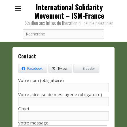
International Solidarity
Movement – ISM-France
Soutien aux luttes de libération du peuple palestinien
Recherche
Contact
P
o
Facebook
Twitter
Bluesky
s
Votre nom (obligatoire)
t
é
l
Votre adresse de messagerie (obligatoire)
e
2
Objet
2
n
Votre message
o