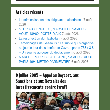
Articles récents
La criminalisation des dirigeants palestiniens
7 août
2026
STOP AU GENOCIDE, MARSEILLE SAMEDI 8
AOUT, 18H00, PORTE D’AIX
7 août 2026
La résurrection du Hezbollah
7 août 2026
Témoignages de Gazaouis : La survie qui s’organise
au jour le jour dans l’enfer de Gaza – partie 733 / 3.8
– Un sourire au cœur du déplacement
6 août 2026
MARCHE POUR LA PALESTINE, SAMEDI 8 AOUT,
PARIS 19H, METRO PARMENTIER
6 août 2026
9 juillet 2005 – Appel au Boycott, aux
Sanctions et aux Retraits des
Investissements contre Israël