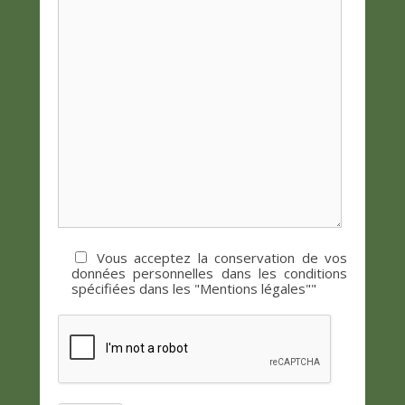
v
e
m
b
r
e
2
0
2
1
p
a
r
Vous acceptez la conservation de vos
C
données personnelles dans les conditions
spécifiées dans les "Mentions légales""
l
a
u
d
e