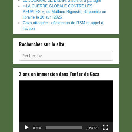
LE JOURNAL DE BISAN, à suivre, à partager
« LA GUERRE GLOBALE CONTRE LES
PEUPLES », de Mathieu Rigouste, disponible en
librairie le 18 avril 2025
Gaza attaquée : déclaration de l’ISM et appel à
l’action
Rechercher sur le site
Recherche
2 ans en immersion dans l’enfer de Gaza
Lecteur
vidéo
00:00
01:49:31