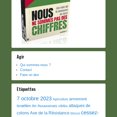
Agir
Qui sommes-nous ?
Contact
Faire un don
Etiquettes
7 octobre 2023
armement
Agriculture
attaques de
israélien
Art
Assassinats ciblés
cessez-
colons
Axe de la Résistance
blocus