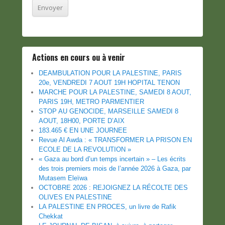
Actions en cours ou à venir
DEAMBULATION POUR LA PALESTINE, PARIS
20e, VENDREDI 7 AOUT 19H HOPITAL TENON
MARCHE POUR LA PALESTINE, SAMEDI 8 AOUT,
PARIS 19H, METRO PARMENTIER
STOP AU GENOCIDE, MARSEILLE SAMEDI 8
AOUT, 18H00, PORTE D’AIX
183.465 € EN UNE JOURNEE
Revue Al Awda : « TRANSFORMER LA PRISON EN
ECOLE DE LA REVOLUTION »
« Gaza au bord d’un temps incertain » – Les écrits
des trois premiers mois de l’année 2026 à Gaza, par
Mutasem Eleïwa
OCTOBRE 2026 : REJOIGNEZ LA RÉCOLTE DES
OLIVES EN PALESTINE
LA PALESTINE EN PROCES, un livre de Rafik
Chekkat