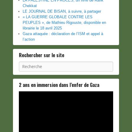
LA PALESTINE EN PROCES, un livre de Rafik
Chekkat
LE JOURNAL DE BISAN, à suivre, à partager
« LA GUERRE GLOBALE CONTRE LES
PEUPLES », de Mathieu Rigouste, disponible en
librairie le 18 avril 2025
Gaza attaquée : déclaration de l’ISM et appel à
l’action
Rechercher sur le site
Recherche
2 ans en immersion dans l’enfer de Gaza
Lecteur
vidéo