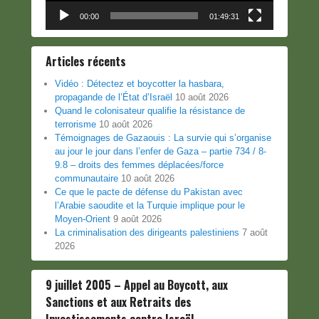
00:00
01:49:31
Articles récents
Vidéo : Détectez et boycotter la hasbara,
propagande de l’État d’Israël
10 août 2026
Quand le colonisateur qualifie la résistance de
terrorisme
10 août 2026
Témoignages de Gazaouis : La survie qui s’organise
au jour le jour dans l’enfer de Gaza – partie 734 / 8-
9.8 – droits des femmes déplacées/force
communautaire
10 août 2026
Ce que le pacte de défense du Pakistan avec
l’Arabie saoudite et la Turquie implique pour le
Moyen-Orient
9 août 2026
La criminalisation des dirigeants palestiniens
7 août
2026
9 juillet 2005 – Appel au Boycott, aux
Sanctions et aux Retraits des
Investissements contre Israël