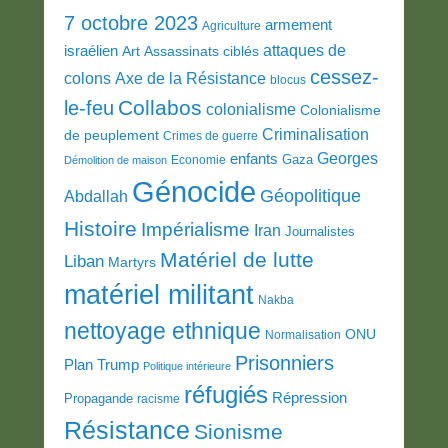
7 octobre 2023
armement
Agriculture
attaques de
israélien
Art
Assassinats ciblés
cessez-
colons
Axe de la Résistance
blocus
Collabos
le-feu
colonialisme
Colonialisme
Criminalisation
de peuplement
Crimes de guerre
Georges
enfants
Gaza
Economie
Démolition de maison
Génocide
Géopolitique
Abdallah
Histoire
Impérialisme
Iran
Journalistes
Matériel de lutte
Liban
Martyrs
matériel militant
Nakba
nettoyage ethnique
ONU
Normalisation
Prisonniers
Plan Trump
Politique intérieure
réfugiés
Répression
Propagande
racisme
Résistance
Sionisme