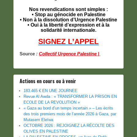
Nos revendications sont simples :
• Stop au génocide en Palestine
• Non à la dissolution d’Urgence Palestine
• Oui à la liberté d’expression et à la
solidarité internationale.
SIGNEZ L’APPEL
Source
:
Collectif Urgence Palestine |
Actions en cours ou à venir
183.465 € EN UNE JOURNEE
Revue Al Awda : « TRANSFORMER LA PRISON EN
ECOLE DE LA REVOLUTION »
« Gaza au bord d’un temps incertain » – Les écrits
des trois premiers mois de l’année 2026 à Gaza, par
Mutasem Eleïwa
OCTOBRE 2026 : REJOIGNEZ LA RÉCOLTE DES
OLIVES EN PALESTINE