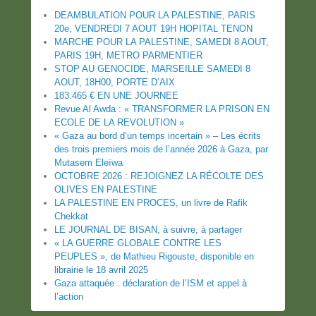
posts
DEAMBULATION POUR LA PALESTINE, PARIS
20e, VENDREDI 7 AOUT 19H HOPITAL TENON
MARCHE POUR LA PALESTINE, SAMEDI 8 AOUT,
PARIS 19H, METRO PARMENTIER
STOP AU GENOCIDE, MARSEILLE SAMEDI 8
AOUT, 18H00, PORTE D’AIX
183.465 € EN UNE JOURNEE
Revue Al Awda : « TRANSFORMER LA PRISON EN
ECOLE DE LA REVOLUTION »
« Gaza au bord d’un temps incertain » – Les écrits
des trois premiers mois de l’année 2026 à Gaza, par
Mutasem Eleïwa
OCTOBRE 2026 : REJOIGNEZ LA RÉCOLTE DES
OLIVES EN PALESTINE
LA PALESTINE EN PROCES, un livre de Rafik
Chekkat
LE JOURNAL DE BISAN, à suivre, à partager
« LA GUERRE GLOBALE CONTRE LES
PEUPLES », de Mathieu Rigouste, disponible en
librairie le 18 avril 2025
Gaza attaquée : déclaration de l’ISM et appel à
l’action