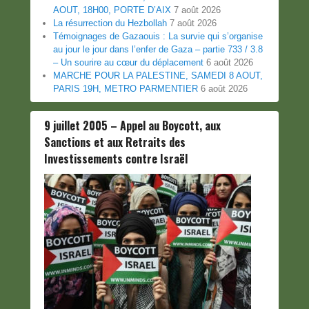
AOUT, 18H00, PORTE D’AIX
7 août 2026
La résurrection du Hezbollah
7 août 2026
Témoignages de Gazaouis : La survie qui s’organise
au jour le jour dans l’enfer de Gaza – partie 733 / 3.8
– Un sourire au cœur du déplacement
6 août 2026
MARCHE POUR LA PALESTINE, SAMEDI 8 AOUT,
PARIS 19H, METRO PARMENTIER
6 août 2026
9 juillet 2005 – Appel au Boycott, aux
Sanctions et aux Retraits des
Investissements contre Israël