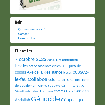
Agir
Qui sommes-nous ?
Contact
Faire un don
Etiquettes
7 octobre 2023
armement
Agriculture
attaques de
israélien
Art
Assassinats ciblés
cessez-
colons
Axe de la Résistance
blocus
Collabos
le-feu
colonialisme
Colonialisme
Criminalisation
de peuplement
Crimes de guerre
Georges
enfants
Gaza
Economie
Démolition de maison
Génocide
Géopolitique
Abdallah