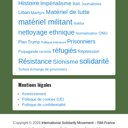
Histoire
Impérialisme
Iran
Journalistes
Matériel de lutte
Liban
Martyrs
matériel militant
Nakba
nettoyage ethnique
ONU
Normalisation
Prisonniers
Plan Trump
Politique intérieure
réfugiés
Répression
Propagande
racisme
solidarité
Résistance
Sionisme
Torture
échange de prisonniers
Mentions légales
Avertissement
Politique de cookies (UE)
Politique de confidentialité
Copyright © 2026
International Solidarity Movement – ISM-France