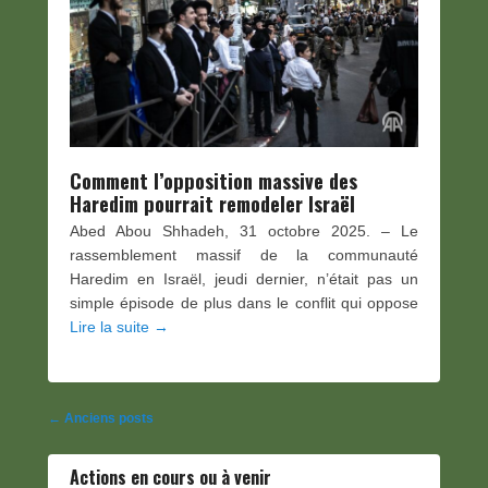
Comment l’opposition massive des
Haredim pourrait remodeler Israël
Abed Abou Shhadeh, 31 octobre 2025. – Le
rassemblement massif de la communauté
Haredim en Israël, jeudi dernier, n’était pas un
simple épisode de plus dans le conflit qui oppose
Lire la suite →
Navigation
←
Anciens posts
des
Actions en cours ou à venir