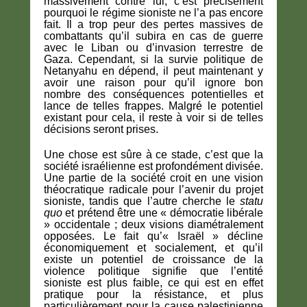
massivement contre lui, c’est précisément
pourquoi le régime sioniste ne l’a pas encore
fait. Il a trop peur des pertes massives de
combattants qu’il subira en cas de guerre
avec le Liban ou d’invasion terrestre de
Gaza. Cependant, si la survie politique de
Netanyahu en dépend, il peut maintenant y
avoir une raison pour qu’il ignore bon
nombre des conséquences potentielles et
lance de telles frappes. Malgré le potentiel
existant pour cela, il reste à voir si de telles
décisions seront prises.
Une chose est sûre à ce stade, c’est que la
société israélienne est profondément divisée.
Une partie de la société croit en une vision
théocratique radicale pour l’avenir du projet
sioniste, tandis que l’autre cherche le
statu
quo
et prétend être une « démocratie libérale
» occidentale ; deux visions diamétralement
opposées. Le fait qu’« Israël » décline
économiquement et socialement, et qu’il
existe un potentiel de croissance de la
violence politique signifie que l’entité
sioniste est plus faible, ce qui est en effet
pratique pour la résistance, et plus
particulièrement pour la cause palestinienne