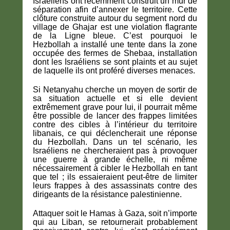
Israéliens ont récemment construit un mur de
séparation afin d’annexer le territoire. Cette
clôture construite autour du segment nord du
village de Ghajar est une violation flagrante
de la Ligne bleue. C’est pourquoi le
Hezbollah a installé une tente dans la zone
occupée des fermes de Shebaa, installation
dont les Israéliens se sont plaints et au sujet
de laquelle ils ont proféré diverses menaces.
Si Netanyahu cherche un moyen de sortir de
sa situation actuelle et si elle devient
extrêmement grave pour lui, il pourrait même
être possible de lancer des frappes limitées
contre des cibles à l’intérieur du territoire
libanais, ce qui déclencherait une réponse
du Hezbollah. Dans un tel scénario, les
Israéliens ne chercheraient pas à provoquer
une guerre à grande échelle, ni même
nécessairement à cibler le Hezbollah en tant
que tel ; ils essaieraient peut-être de limiter
leurs frappes à des assassinats contre des
dirigeants de la résistance palestinienne.
Attaquer soit le Hamas à Gaza, soit n’importe
qui au Liban, se retournerait probablement