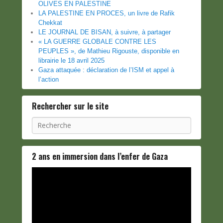
OLIVES EN PALESTINE
LA PALESTINE EN PROCES, un livre de Rafik
Chekkat
LE JOURNAL DE BISAN, à suivre, à partager
« LA GUERRE GLOBALE CONTRE LES
PEUPLES », de Mathieu Rigouste, disponible en
librairie le 18 avril 2025
Gaza attaquée : déclaration de l’ISM et appel à
l’action
Rechercher sur le site
Recherche
2 ans en immersion dans l’enfer de Gaza
Lecteur
vidéo