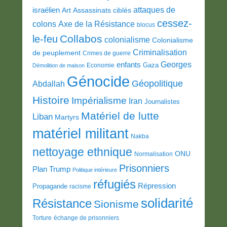
attaques de
israélien
Art
Assassinats ciblés
cessez-
colons
Axe de la Résistance
blocus
Collabos
le-feu
colonialisme
Colonialisme
Criminalisation
de peuplement
Crimes de guerre
Georges
enfants
Gaza
Economie
Démolition de maison
Génocide
Géopolitique
Abdallah
Histoire
Impérialisme
Iran
Journalistes
Matériel de lutte
Liban
Martyrs
matériel militant
Nakba
nettoyage ethnique
ONU
Normalisation
Prisonniers
Plan Trump
Politique intérieure
réfugiés
Répression
Propagande
racisme
solidarité
Résistance
Sionisme
Torture
échange de prisonniers