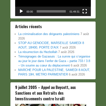
00:00
01:49:31
Articles récents
La criminalisation des dirigeants palestiniens
7 août
2026
STOP AU GENOCIDE, MARSEILLE SAMEDI 8
AOUT, 18H00, PORTE D’AIX
7 août 2026
La résurrection du Hezbollah
7 août 2026
Témoignages de Gazaouis : La survie qui s’organise
au jour le jour dans l’enfer de Gaza – partie 733 / 3.8
– Un sourire au cœur du déplacement
6 août 2026
MARCHE POUR LA PALESTINE, SAMEDI 8 AOUT,
PARIS 19H, METRO PARMENTIER
6 août 2026
9 juillet 2005 – Appel au Boycott, aux
Sanctions et aux Retraits des
Investissements contre Israël