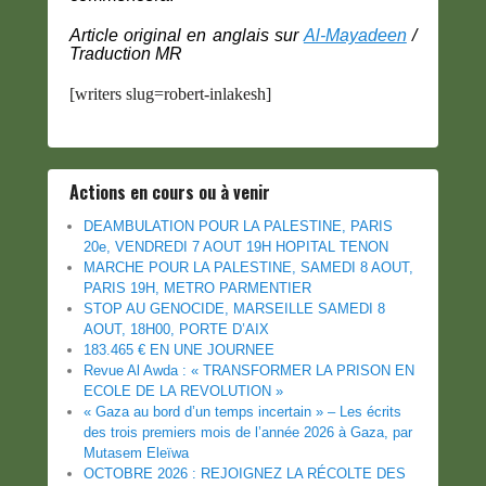
Article original en anglais sur
Al-Mayadeen
/
Traduction MR
[writers slug=robert-inlakesh]
Actions en cours ou à venir
DEAMBULATION POUR LA PALESTINE, PARIS
20e, VENDREDI 7 AOUT 19H HOPITAL TENON
MARCHE POUR LA PALESTINE, SAMEDI 8 AOUT,
PARIS 19H, METRO PARMENTIER
STOP AU GENOCIDE, MARSEILLE SAMEDI 8
AOUT, 18H00, PORTE D’AIX
183.465 € EN UNE JOURNEE
Revue Al Awda : « TRANSFORMER LA PRISON EN
ECOLE DE LA REVOLUTION »
« Gaza au bord d’un temps incertain » – Les écrits
des trois premiers mois de l’année 2026 à Gaza, par
Mutasem Eleïwa
OCTOBRE 2026 : REJOIGNEZ LA RÉCOLTE DES