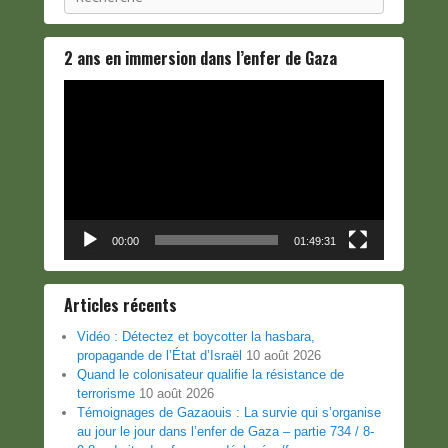
2 ans en immersion dans l’enfer de Gaza
Lecteur
vidéo
00:00
01:49:31
Articles récents
Vidéo : Détectez et boycotter la hasbara,
propagande de l’État d’Israël
10 août 2026
Quand le colonisateur qualifie la résistance de
terrorisme
10 août 2026
Témoignages de Gazaouis : La survie qui s’organise
au jour le jour dans l’enfer de Gaza – partie 734 / 8-