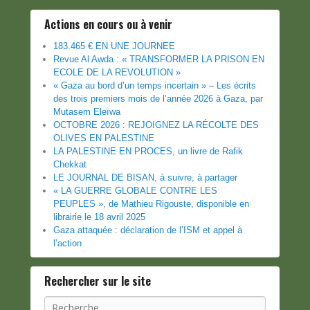
des
Actions en cours ou à venir
posts
183.465 € EN UNE JOURNEE
Revue Al Awda : « TRANSFORMER LA PRISON EN
ECOLE DE LA REVOLUTION »
« Gaza au bord d’un temps incertain » – Les écrits
des trois premiers mois de l’année 2026 à Gaza, par
Mutasem Eleïwa
OCTOBRE 2026 : REJOIGNEZ LA RÉCOLTE DES
OLIVES EN PALESTINE
LA PALESTINE EN PROCES, un livre de Rafik
Chekkat
LE JOURNAL DE BISAN, à suivre, à partager
« LA GUERRE GLOBALE CONTRE LES
PEUPLES », de Mathieu Rigouste, disponible en
librairie le 18 avril 2025
Gaza attaquée : déclaration de l’ISM et appel à
l’action
Rechercher sur le site
Recherche