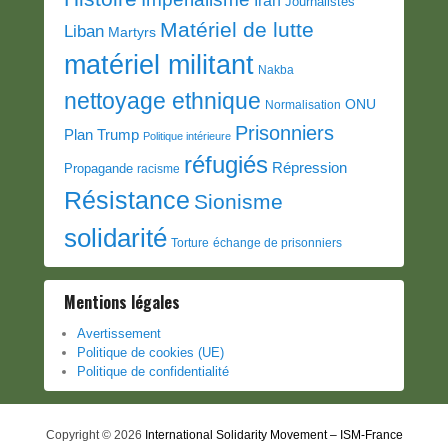
Iran
Journalistes
Matériel de lutte
Liban
Martyrs
matériel militant
Nakba
nettoyage ethnique
ONU
Normalisation
Prisonniers
Plan Trump
Politique intérieure
réfugiés
Répression
Propagande
racisme
Résistance
Sionisme
solidarité
Torture
échange de prisonniers
Mentions légales
Avertissement
Politique de cookies (UE)
Politique de confidentialité
Copyright © 2026
International Solidarity Movement – ISM-France