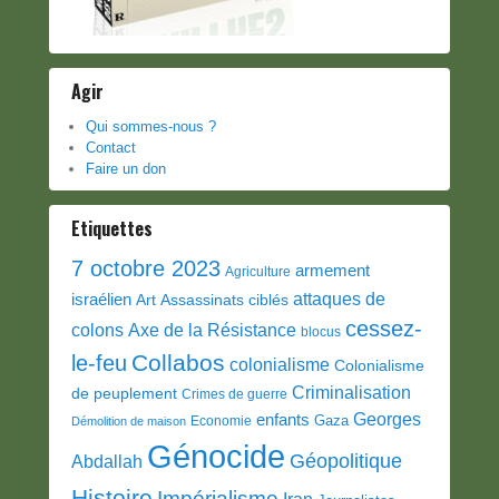
Agir
Qui sommes-nous ?
Contact
Faire un don
Etiquettes
7 octobre 2023
armement
Agriculture
attaques de
israélien
Art
Assassinats ciblés
cessez-
colons
Axe de la Résistance
blocus
Collabos
le-feu
colonialisme
Colonialisme
Criminalisation
de peuplement
Crimes de guerre
Georges
enfants
Gaza
Economie
Démolition de maison
Génocide
Géopolitique
Abdallah
Histoire
Impérialisme