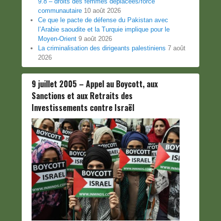
9.8 – droits des femmes déplacées/force
communautaire
10 août 2026
Ce que le pacte de défense du Pakistan avec
l’Arabie saoudite et la Turquie implique pour le
Moyen-Orient
9 août 2026
La criminalisation des dirigeants palestiniens
7 août
2026
9 juillet 2005 – Appel au Boycott, aux
Sanctions et aux Retraits des
Investissements contre Israël