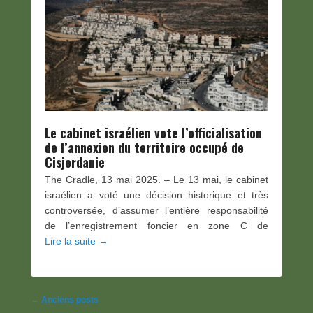
Le cabinet israélien vote l’officialisation
de l’annexion du territoire occupé de
Cisjordanie
The Cradle, 13 mai 2025. – Le 13 mai, le cabinet
israélien a voté une décision historique et très
controversée, d’assumer l’entière responsabilité
de l’enregistrement foncier en zone C de
Lire la suite →
Navigation
←
Anciens posts