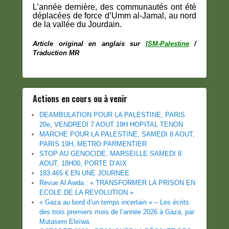
L’année dernière, des communautés ont été
déplacées de force d’Umm al-Jamal, au nord
de la vallée du Jourdain.
Article original en anglais sur
ISM-Palestine
/
Traduction MR
Actions en cours ou à venir
DEAMBULATION POUR LA PALESTINE, PARIS
20e, VENDREDI 7 AOUT 19H HOPITAL TENON
MARCHE POUR LA PALESTINE, SAMEDI 8 AOUT,
PARIS 19H, METRO PARMENTIER
STOP AU GENOCIDE, MARSEILLE SAMEDI 8
AOUT, 18H00, PORTE D’AIX
183.465 € EN UNE JOURNEE
Revue Al Awda : « TRANSFORMER LA PRISON EN
ECOLE DE LA REVOLUTION »
« Gaza au bord d’un temps incertain » – Les écrits
des trois premiers mois de l’année 2026 à Gaza, par
Mutasem Eleïwa