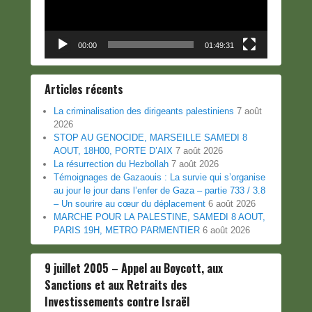
00:00
01:49:31
Articles récents
La criminalisation des dirigeants palestiniens
7 août
2026
STOP AU GENOCIDE, MARSEILLE SAMEDI 8
AOUT, 18H00, PORTE D’AIX
7 août 2026
La résurrection du Hezbollah
7 août 2026
Témoignages de Gazaouis : La survie qui s’organise
au jour le jour dans l’enfer de Gaza – partie 733 / 3.8
– Un sourire au cœur du déplacement
6 août 2026
MARCHE POUR LA PALESTINE, SAMEDI 8 AOUT,
PARIS 19H, METRO PARMENTIER
6 août 2026
9 juillet 2005 – Appel au Boycott, aux
Sanctions et aux Retraits des
Investissements contre Israël