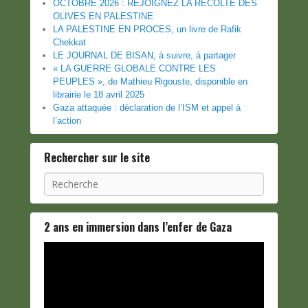
OCTOBRE 2026 : REJOIGNEZ LA RÉCOLTE DES
OLIVES EN PALESTINE
LA PALESTINE EN PROCES, un livre de Rafik
Chekkat
LE JOURNAL DE BISAN, à suivre, à partager
« LA GUERRE GLOBALE CONTRE LES
PEUPLES », de Mathieu Rigouste, disponible en
librairie le 18 avril 2025
Gaza attaquée : déclaration de l’ISM et appel à
l’action
Rechercher sur le site
Recherche
2 ans en immersion dans l’enfer de Gaza
Lecteur
vidéo