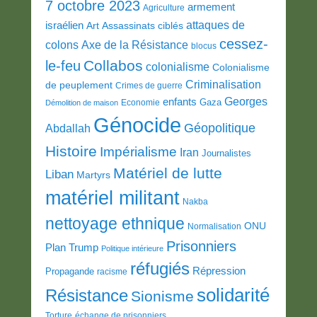
7 octobre 2023
armement
Agriculture
attaques de
israélien
Art
Assassinats ciblés
cessez-
colons
Axe de la Résistance
blocus
Collabos
le-feu
colonialisme
Colonialisme
Criminalisation
de peuplement
Crimes de guerre
Georges
enfants
Gaza
Economie
Démolition de maison
Génocide
Géopolitique
Abdallah
Histoire
Impérialisme
Iran
Journalistes
Matériel de lutte
Liban
Martyrs
matériel militant
Nakba
nettoyage ethnique
ONU
Normalisation
Prisonniers
Plan Trump
Politique intérieure
réfugiés
Répression
Propagande
racisme
solidarité
Résistance
Sionisme
Torture
échange de prisonniers