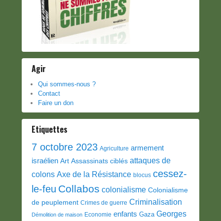
Agir
Qui sommes-nous ?
Contact
Faire un don
Etiquettes
7 octobre 2023
armement
Agriculture
attaques de
israélien
Art
Assassinats ciblés
cessez-
colons
Axe de la Résistance
blocus
Collabos
le-feu
colonialisme
Colonialisme
Criminalisation
de peuplement
Crimes de guerre
Georges
enfants
Gaza
Economie
Démolition de maison