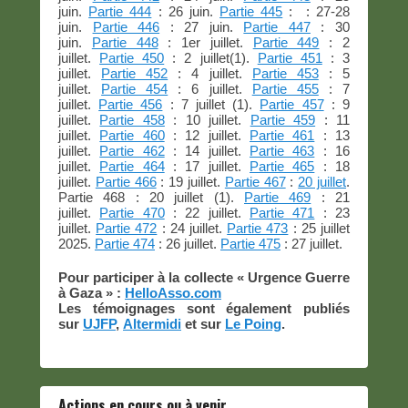
juin.
Partie 444
: 26 juin.
Partie 445
: : 27-28
juin.
Partie 446
: 27 juin.
Partie 447
: 30
juin.
Partie 448
: 1er juillet.
Partie 449
: 2
juillet.
Partie 450
: 2 juillet(1).
Partie 451
: 3
juillet.
Partie 452
: 4 juillet.
Partie 453
: 5
juillet.
Partie 454
: 6 juillet.
Partie 455
: 7
juillet.
Partie 456
: 7 juillet (1).
Partie 457
: 9
juillet.
Partie 458
: 10 juillet.
Partie 459
: 11
juillet.
Partie 460
: 12 juillet.
Partie 461
: 13
juillet.
Partie 462
: 14 juillet.
Partie 463
: 16
juillet.
Partie 464
: 17 juillet.
Partie 465
: 18
juillet.
Partie 466
: 19 juillet.
Partie 467
:
20 juillet
.
Partie 468 : 20 juillet (1).
Partie 469
: 21
juillet.
Partie 470
: 22 juillet.
Partie 471
: 23
juillet.
Partie 472
: 24 juillet.
Partie 473
: 25 juillet
2025.
Partie 474
: 26 juillet.
Partie 475
: 27 juillet.
Pour participer à la collecte « Urgence Guerre
à Gaza » :
HelloAsso.com
Les témoignages sont également publiés
sur
UJFP
,
Altermidi
et sur
Le Poing
.
Actions en cours ou à venir