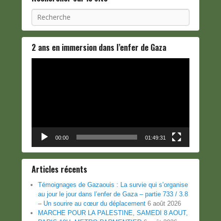
Recherche
2 ans en immersion dans l’enfer de Gaza
Lecteur
vidéo
00:00
01:49:31
Articles récents
Témoignages de Gazaouis : La survie qui s’organise
au jour le jour dans l’enfer de Gaza – partie 733 / 3.8
– Un sourire au cœur du déplacement
6 août 2026
MARCHE POUR LA PALESTINE, SAMEDI 8 AOUT,