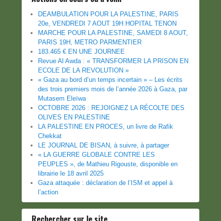
DEAMBULATION POUR LA PALESTINE, PARIS
20e, VENDREDI 7 AOUT 19H HOPITAL TENON
MARCHE POUR LA PALESTINE, SAMEDI 8 AOUT,
PARIS 19H, METRO PARMENTIER
183.465 € EN UNE JOURNEE
Revue Al Awda : « TRANSFORMER LA PRISON EN
ECOLE DE LA REVOLUTION »
« Gaza au bord d’un temps incertain » – Les écrits
des trois premiers mois de l’année 2026 à Gaza, par
Mutasem Eleïwa
OCTOBRE 2026 : REJOIGNEZ LA RÉCOLTE DES
OLIVES EN PALESTINE
LA PALESTINE EN PROCES, un livre de Rafik
Chekkat
LE JOURNAL DE BISAN, à suivre, à partager
« LA GUERRE GLOBALE CONTRE LES
PEUPLES », de Mathieu Rigouste, disponible en
librairie le 18 avril 2025
Gaza attaquée : déclaration de l’ISM et appel à
l’action
Rechercher sur le site