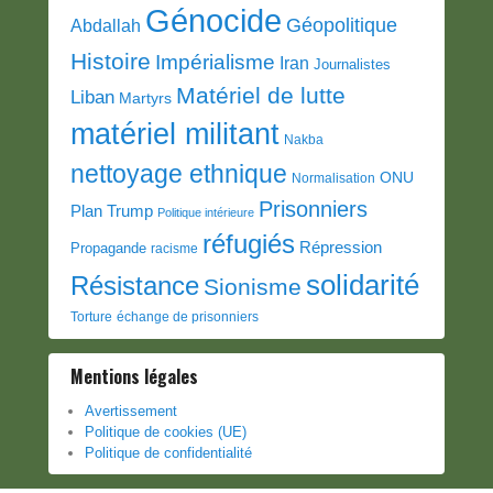
Génocide
Géopolitique
Abdallah
Histoire
Impérialisme
Iran
Journalistes
Matériel de lutte
Liban
Martyrs
matériel militant
Nakba
nettoyage ethnique
ONU
Normalisation
Prisonniers
Plan Trump
Politique intérieure
réfugiés
Répression
Propagande
racisme
solidarité
Résistance
Sionisme
Torture
échange de prisonniers
Mentions légales
Avertissement
Politique de cookies (UE)
Politique de confidentialité