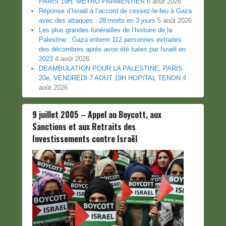
PARIS 19H, METRO PARMENTIER
6 août 2026
Réponse d’Israël à l’accord de cessez-le-feu à Gaza
avec des attaques : 28 morts en 3 jours
5 août 2026
Les plus grandes funérailles de l’histoire de la
Palestine : Gaza enterre 112 personnes extraites
des décombres après avoir été tuées par Israël en
2023
4 août 2026
DEAMBULATION POUR LA PALESTINE, PARIS
20e, VENDREDI 7 AOUT 19H HOPITAL TENON
4
août 2026
9 juillet 2005 – Appel au Boycott, aux
Sanctions et aux Retraits des
Investissements contre Israël