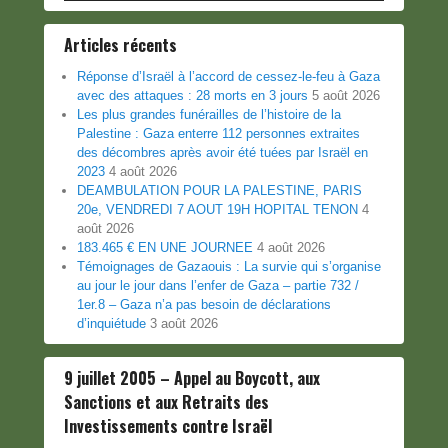
Articles récents
Réponse d’Israël à l’accord de cessez-le-feu à Gaza
avec des attaques : 28 morts en 3 jours
5 août 2026
Les plus grandes funérailles de l’histoire de la
Palestine : Gaza enterre 112 personnes extraites
des décombres après avoir été tuées par Israël en
2023
4 août 2026
DEAMBULATION POUR LA PALESTINE, PARIS
20e, VENDREDI 7 AOUT 19H HOPITAL TENON
4
août 2026
183.465 € EN UNE JOURNEE
4 août 2026
Témoignages de Gazaouis : La survie qui s’organise
au jour le jour dans l’enfer de Gaza – partie 732 /
1er.8 – Gaza n’a pas besoin de déclarations
d’inquiétude
3 août 2026
9 juillet 2005 – Appel au Boycott, aux
Sanctions et aux Retraits des
Investissements contre Israël