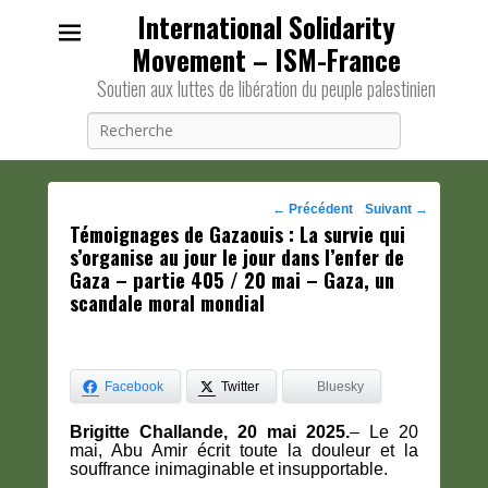
International Solidarity
Movement – ISM-France
Soutien aux luttes de libération du peuple palestinien
Recherche
Navigation
←
Précédent
Suivant
→
Témoignages de Gazaouis : La survie qui
des
s’organise au jour le jour dans l’enfer de
posts
Gaza – partie 405 / 20 mai – Gaza, un
scandale moral mondial
Facebook
Twitter
Bluesky
Brigitte Challande, 20 mai 2025.
– Le 20
mai, Abu Amir écrit toute la douleur et la
souffrance inimaginable et insupportable.