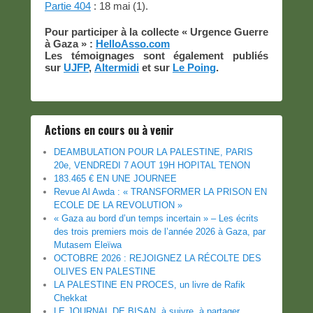
Partie 404
: 18 mai (1).
Pour participer à la collecte « Urgence Guerre
à Gaza » :
HelloAsso.com
Les témoignages sont également publiés
sur
UJFP
,
Altermidi
et sur
Le Poing
.
Actions en cours ou à venir
DEAMBULATION POUR LA PALESTINE, PARIS
20e, VENDREDI 7 AOUT 19H HOPITAL TENON
183.465 € EN UNE JOURNEE
Revue Al Awda : « TRANSFORMER LA PRISON EN
ECOLE DE LA REVOLUTION »
« Gaza au bord d’un temps incertain » – Les écrits
des trois premiers mois de l’année 2026 à Gaza, par
Mutasem Eleïwa
OCTOBRE 2026 : REJOIGNEZ LA RÉCOLTE DES
OLIVES EN PALESTINE
LA PALESTINE EN PROCES, un livre de Rafik
Chekkat
LE JOURNAL DE BISAN, à suivre, à partager