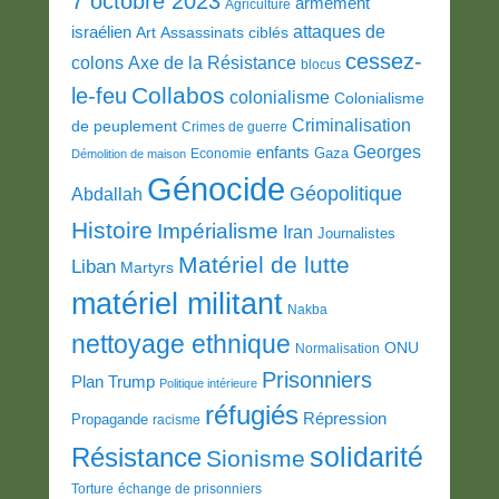
7 octobre 2023
armement
Agriculture
attaques de
israélien
Art
Assassinats ciblés
cessez-
colons
Axe de la Résistance
blocus
Collabos
le-feu
colonialisme
Colonialisme
Criminalisation
de peuplement
Crimes de guerre
Georges
enfants
Gaza
Economie
Démolition de maison
Génocide
Géopolitique
Abdallah
Histoire
Impérialisme
Iran
Journalistes
Matériel de lutte
Liban
Martyrs
matériel militant
Nakba
nettoyage ethnique
ONU
Normalisation
Prisonniers
Plan Trump
Politique intérieure
réfugiés
Répression
Propagande
racisme
solidarité
Résistance
Sionisme
Torture
échange de prisonniers