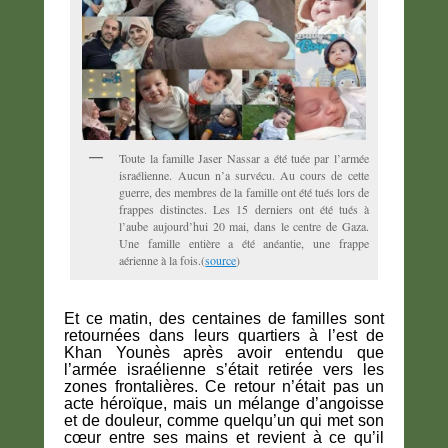
Toute la famille Jaser Nassar a été tuée par l’armée
israélienne. Aucun n’a survécu. Au cours de cette
guerre, des membres de la famille ont été tués lors de
frappes distinctes. Les 15 derniers ont été tués à
l’aube aujourd’hui 20 mai, dans le centre de Gaza.
Une famille entière a été anéantie, une frappe
aérienne à la fois.(
source
)
Et ce matin, des centaines de familles sont
retournées dans leurs quartiers à l’est de
Khan Younès après avoir entendu que
l’armée israélienne s’était retirée vers les
zones frontalières. Ce retour n’était pas un
acte héroïque, mais un mélange d’angoisse
et de douleur, comme quelqu’un qui met son
cœur entre ses mains et revient à ce qu’il