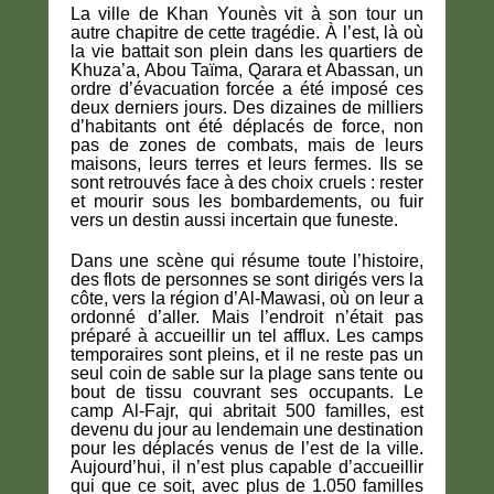
La ville de Khan Younès vit à son tour un
autre chapitre de cette tragédie. À l’est, là où
la vie battait son plein dans les quartiers de
Khuza’a, Abou Taïma, Qarara et Abassan, un
ordre d’évacuation forcée a été imposé ces
deux derniers jours. Des dizaines de milliers
d’habitants ont été déplacés de force, non
pas de zones de combats, mais de leurs
maisons, leurs terres et leurs fermes. Ils se
sont retrouvés face à des choix cruels : rester
et mourir sous les bombardements, ou fuir
vers un destin aussi incertain que funeste.
Dans une scène qui résume toute l’histoire,
des flots de personnes se sont dirigés vers la
côte, vers la région d’Al-Mawasi, où on leur a
ordonné d’aller. Mais l’endroit n’était pas
préparé à accueillir un tel afflux. Les camps
temporaires sont pleins, et il ne reste pas un
seul coin de sable sur la plage sans tente ou
bout de tissu couvrant ses occupants. Le
camp Al-Fajr, qui abritait 500 familles, est
devenu du jour au lendemain une destination
pour les déplacés venus de l’est de la ville.
Aujourd’hui, il n’est plus capable d’accueillir
qui que ce soit, avec plus de 1.050 familles