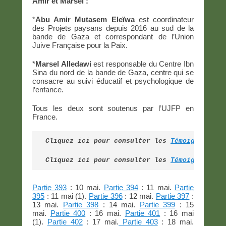
Amir et Marsel :
*
Abu Amir Mutasem Eleïwa
est coordinateur
des Projets paysans depuis 2016 au sud de la
bande de Gaza et correspondant de l’Union
Juive Française pour la Paix.
*
Marsel Alledawi
est responsable du Centre Ibn
Sina du nord de la bande de Gaza, centre qui se
consacre au suivi éducatif et psychologique de
l’enfance.
Tous les deux sont soutenus par l’UJFP en
France.
Cliquez ici pour consulter les 
Témoignages d
Cliquez ici pour consulter les 
Témoignages d
Partie 393
: 10 mai.
Partie 394
: 11 mai.
Partie
395
: 11 mai (1).
Partie 396
: 12 mai.
Partie 397
:
13 mai.
Partie 398
: 14 mai.
Partie 399
: 15
mai.
Partie 400
: 16 mai.
Partie 401
: 16 mai
(1).
Partie 402
: 17 mai.
Partie 403
: 18 mai.