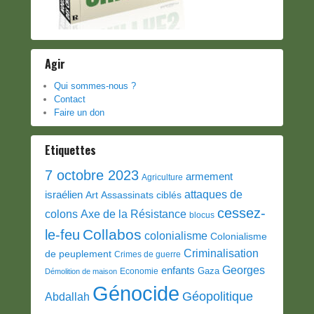
Agir
Qui sommes-nous ?
Contact
Faire un don
Etiquettes
7 octobre 2023
armement
Agriculture
attaques de
israélien
Art
Assassinats ciblés
cessez-
colons
Axe de la Résistance
blocus
Collabos
le-feu
colonialisme
Colonialisme
Criminalisation
de peuplement
Crimes de guerre
Georges
enfants
Gaza
Economie
Démolition de maison
Génocide
Géopolitique
Abdallah