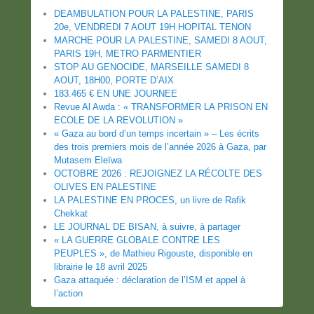
DEAMBULATION POUR LA PALESTINE, PARIS
20e, VENDREDI 7 AOUT 19H HOPITAL TENON
MARCHE POUR LA PALESTINE, SAMEDI 8 AOUT,
PARIS 19H, METRO PARMENTIER
STOP AU GENOCIDE, MARSEILLE SAMEDI 8
AOUT, 18H00, PORTE D’AIX
183.465 € EN UNE JOURNEE
Revue Al Awda : « TRANSFORMER LA PRISON EN
ECOLE DE LA REVOLUTION »
« Gaza au bord d’un temps incertain » – Les écrits
des trois premiers mois de l’année 2026 à Gaza, par
Mutasem Eleïwa
OCTOBRE 2026 : REJOIGNEZ LA RÉCOLTE DES
OLIVES EN PALESTINE
LA PALESTINE EN PROCES, un livre de Rafik
Chekkat
LE JOURNAL DE BISAN, à suivre, à partager
« LA GUERRE GLOBALE CONTRE LES
PEUPLES », de Mathieu Rigouste, disponible en
librairie le 18 avril 2025
Gaza attaquée : déclaration de l’ISM et appel à
l’action