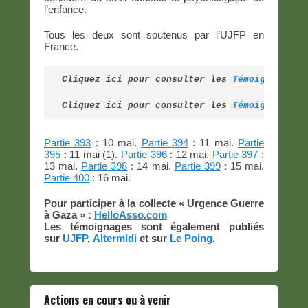
l’enfance.
Tous les deux sont soutenus par l’UJFP en
France.
Cliquez ici pour consulter les 
Témoignages d
Cliquez ici pour consulter les 
Témoignages d
Partie 393
: 10 mai.
Partie 394
: 11 mai.
Partie
395
: 11 mai (1).
Partie 396
: 12 mai.
Partie 397
:
13 mai.
Partie 398
: 14 mai.
Partie 399
: 15 mai.
Partie 400
: 16 mai.
Pour participer à la collecte « Urgence Guerre
à Gaza » :
HelloAsso.com
Les témoignages sont également publiés
sur
UJFP
,
Altermidi
et sur
Le Poing
.
Actions en cours ou à venir