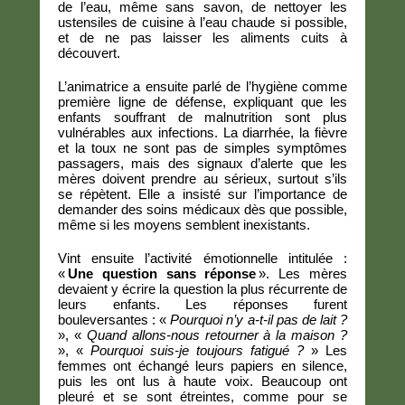
de l’eau, même sans savon, de nettoyer les
ustensiles de cuisine à l’eau chaude si possible,
et de ne pas laisser les aliments cuits à
découvert.
L’animatrice a ensuite parlé de l’hygiène comme
première ligne de défense, expliquant que les
enfants souffrant de malnutrition sont plus
vulnérables aux infections. La diarrhée, la fièvre
et la toux ne sont pas de simples symptômes
passagers, mais des signaux d’alerte que les
mères doivent prendre au sérieux, surtout s’ils
se répètent. Elle a insisté sur l’importance de
demander des soins médicaux dès que possible,
même si les moyens semblent inexistants.
Vint ensuite l’activité émotionnelle intitulée :
«
Une question sans réponse
». Les mères
devaient y écrire la question la plus récurrente de
leurs enfants. Les réponses furent
bouleversantes : «
Pourquoi n’y a-t-il pas de lait ?
», «
Quand allons-nous retourner à la maison ?
», «
Pourquoi suis-je toujours fatigué ?
» Les
femmes ont échangé leurs papiers en silence,
puis les ont lus à haute voix. Beaucoup ont
pleuré et se sont étreintes, comme pour se