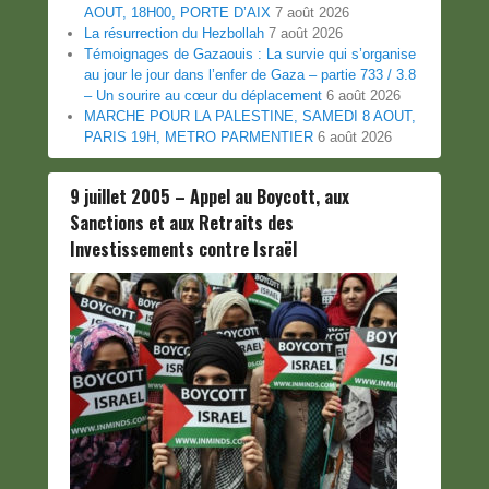
AOUT, 18H00, PORTE D’AIX
7 août 2026
La résurrection du Hezbollah
7 août 2026
Témoignages de Gazaouis : La survie qui s’organise
au jour le jour dans l’enfer de Gaza – partie 733 / 3.8
– Un sourire au cœur du déplacement
6 août 2026
MARCHE POUR LA PALESTINE, SAMEDI 8 AOUT,
PARIS 19H, METRO PARMENTIER
6 août 2026
9 juillet 2005 – Appel au Boycott, aux
Sanctions et aux Retraits des
Investissements contre Israël