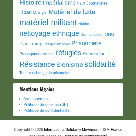
Histoire
Impérialisme
Iran
Journalistes
Matériel de lutte
Liban
Martyrs
matériel militant
Nakba
nettoyage ethnique
ONU
Normalisation
Prisonniers
Plan Trump
Politique intérieure
réfugiés
Répression
Propagande
racisme
solidarité
Résistance
Sionisme
Torture
échange de prisonniers
Mentions légales
Avertissement
Politique de cookies (UE)
Politique de confidentialité
Copyright © 2026
International Solidarity Movement – ISM-France