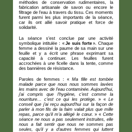
méthodes de conservation rudimentaires, la
fabrication artisanale de savon ou encore le
filtrage de l’eau à travers du tissu. Ces moments
furent parmi les plus importants de la séance,
car ils ont allié savoir pratique et force de
solidarité.
La séance s’est conclue par une activité
symbolique intitulée : «
Je suis forte
». Chaque
femme a dessiné la paume de sa main sur une
feuille et y a écrit une phrase exprimant sa
capacité à continuer. Les feuilles furent
accrochées à une ficelle dans la tente, comme
des bannières de résistance.
Paroles de femmes : «
Ma fille est tombée
malade parce que nous nous sommes lavées
les mains avec de l’eau contaminée. Aujourd’hui,
j’ai compris que l’hygiène, c’est comme la
nourriture… c’est ce qui les protège.
» «
Le
conseil que j’ai reçu aujourd’hui sur la façon de
parler à mon fils de la faim valait plus que mille
repas, parce qu’il m’a allégé le cœur.
» «
Cette
séance ne nous a pas seulement instruites, elle
nous a fait sentir que nous ne sommes pas
seules, qu’il y a d’autres femmes qui luttent