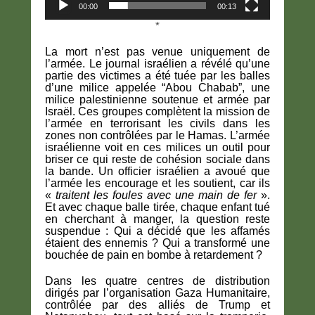
00:00
00:13
*
La mort n’est pas venue uniquement de
l’armée. Le journal israélien a révélé qu’une
partie des victimes a été tuée par les balles
d’une milice appelée “Abou Chabab”, une
milice palestinienne soutenue et armée par
Israël. Ces groupes complètent la mission de
l’armée en terrorisant les civils dans les
zones non contrôlées par le Hamas. L’armée
israélienne voit en ces milices un outil pour
briser ce qui reste de cohésion sociale dans
la bande. Un officier israélien a avoué que
l’armée les encourage et les soutient, car ils
«
traitent les foules avec une main de fer
».
Et avec chaque balle tirée, chaque enfant tué
en cherchant à manger, la question reste
suspendue : Qui a décidé que les affamés
étaient des ennemis ? Qui a transformé une
bouchée de pain en bombe à retardement ?
Dans les quatre centres de distribution
dirigés par l’organisation Gaza Humanitaire,
contrôlée par des alliés de Trump et