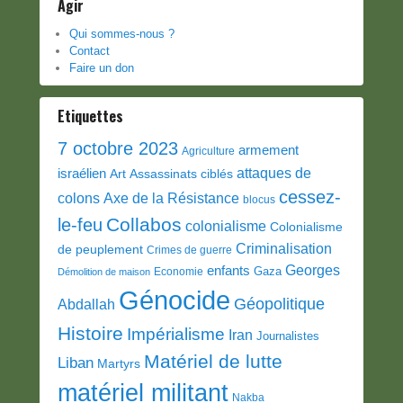
Agir
Qui sommes-nous ?
Contact
Faire un don
Etiquettes
7 octobre 2023
armement
Agriculture
attaques de
israélien
Art
Assassinats ciblés
cessez-
colons
Axe de la Résistance
blocus
Collabos
le-feu
colonialisme
Colonialisme
Criminalisation
de peuplement
Crimes de guerre
Georges
enfants
Gaza
Economie
Démolition de maison
Génocide
Géopolitique
Abdallah
Histoire
Impérialisme
Iran
Journalistes
Matériel de lutte
Liban
Martyrs
matériel militant
Nakba