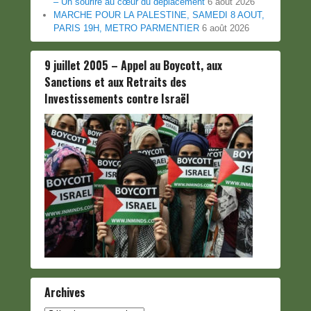
– Un sourire au cœur du déplacement
6 août 2026
MARCHE POUR LA PALESTINE, SAMEDI 8 AOUT,
PARIS 19H, METRO PARMENTIER
6 août 2026
9 juillet 2005 – Appel au Boycott, aux
Sanctions et aux Retraits des
Investissements contre Israël
Archives