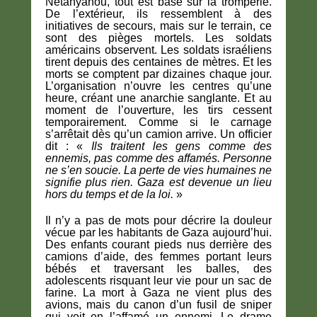
Netanyahou, tout est basé sur la tromperie.
De l’extérieur, ils ressemblent à des
initiatives de secours, mais sur le terrain, ce
sont des pièges mortels. Les soldats
américains observent. Les soldats israéliens
tirent depuis des centaines de mètres. Et les
morts se comptent par dizaines chaque jour.
L’organisation n’ouvre les centres qu’une
heure, créant une anarchie sanglante. Et au
moment de l’ouverture, les tirs cessent
temporairement. Comme si le carnage
s’arrêtait dès qu’un camion arrive. Un officier
dit : «
Ils traitent les gens comme des
ennemis, pas comme des affamés. Personne
ne s’en soucie. La perte de vies humaines ne
signifie plus rien. Gaza est devenue un lieu
hors du temps et de la loi.
»
Il n’y a pas de mots pour décrire la douleur
vécue par les habitants de Gaza aujourd’hui.
Des enfants courant pieds nus derrière des
camions d’aide, des femmes portant leurs
bébés et traversant les balles, des
adolescents risquant leur vie pour un sac de
farine. La mort à Gaza ne vient plus des
avions, mais du canon d’un fusil de sniper
qui voit en l’affamé un ennemi. Le drame