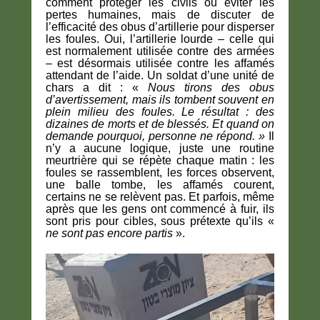
comment protéger les civils ou éviter les
pertes humaines, mais de discuter de
l’efficacité des obus d’artillerie pour disperser
les foules. Oui, l’artillerie lourde – celle qui
est normalement utilisée contre des armées
– est désormais utilisée contre les affamés
attendant de l’aide. Un soldat d’une unité de
chars a dit : «
Nous tirons des obus
d’avertissement, mais ils tombent souvent en
plein milieu des foules. Le résultat : des
dizaines de morts et de blessés. Et quand on
demande pourquoi, personne ne répond. »
Il
n’y a aucune logique, juste une routine
meurtrière qui se répète chaque matin : les
foules se rassemblent, les forces observent,
une balle tombe, les affamés courent,
certains ne se relèvent pas. Et parfois, même
après que les gens ont commencé à fuir, ils
sont pris pour cibles, sous prétexte qu’ils «
ne sont pas encore partis
».
Lecteur
vidéo