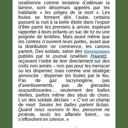
israélienne comme tentative d’atténuer la
famine, sont désormais appelés par les
habitants «
les pièges de la mort
». Les
foules se forment dès l’aube, certains
passent la nuit à la belle étoile dans l’espoir
d’être parmi les premiers à arriver, espérant
rapporter à leurs enfants un sac de riz ou une
poignée de lentilles. Mais avant même que
les centres n’ouvrent leurs portes, avant que
la distribution ne commence, les canons
parlent. Des soldats, selon des
témoignages
publiés par le journal israélien
Haaretz
,
reçoivent l’ordre de tirer directement sur des
civils non armés – non pas pour les menacer
ou les disperser, mais comme une stratégie
annoncée : disperser les foules par le feu.
Pas de gaz lacrymogène, pas
d’avertissements, pas de grenades
assourdissantes… seulement des balles
réelles, parfois même des obus de chars.
L’un des soldats déclare : «
C’est un champ
de mort. Seules les balles parlent là-bas.
Quand nous ouvrons le feu, personne ne
proteste, seuls les affamés fuient… ou
s’effondrent en silence
. »