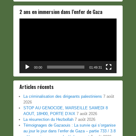
2 ans en immersion dans l’enfer de Gaza
Lecteur
vidéo
00:00
01:49:31
Articles récents
La criminalisation des dirigeants palestiniens
7 août
2026
STOP AU GENOCIDE, MARSEILLE SAMEDI 8
AOUT, 18H00, PORTE D’AIX
7 août 2026
La résurrection du Hezbollah
7 août 2026
Témoignages de Gazaouis : La survie qui s’organise
au jour le jour dans l’enfer de Gaza – partie 733 / 3.8