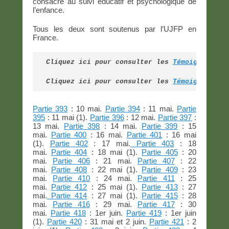
consacre au suivi éducatif et psychologique de
l’enfance.
Tous les deux sont soutenus par l’UJFP en
France.
Cliquez ici pour consulter les 
Témoignages d
Cliquez ici pour consulter les 
Témoignages d
Partie 393
: 10 mai.
Partie 394
: 11 mai.
Partie
395
: 11 mai (1).
Partie 396
: 12 mai.
Partie 397
:
13 mai.
Partie 398
: 14 mai.
Partie 399
: 15
mai.
Partie 400
: 16 mai.
Partie 401
: 16 mai
(1).
Partie 402
: 17 mai.
Partie 403
: 18
mai.
Partie 404
: 18 mai (1).
Partie 405
: 20
mai.
Partie 406
: 21 mai.
Partie 407
: 22
mai.
Partie 408
: 22 mai (1).
Partie 409
: 23
mai.
Partie 410
: 24 mai.
Partie 411
: 25
mai.
Partie 412
: 25 mai (1).
Partie 413
: 27
mai.
Partie 414
: 27 mai (1).
Partie 415
: 28
mai.
Partie 416
: 29 mai.
Partie 417
: 30
mai.
Partie 418
: 1er juin.
Partie 419
: 1er juin
(1).
Partie 420
: 31 mai et 2 juin.
Partie 421
: 2