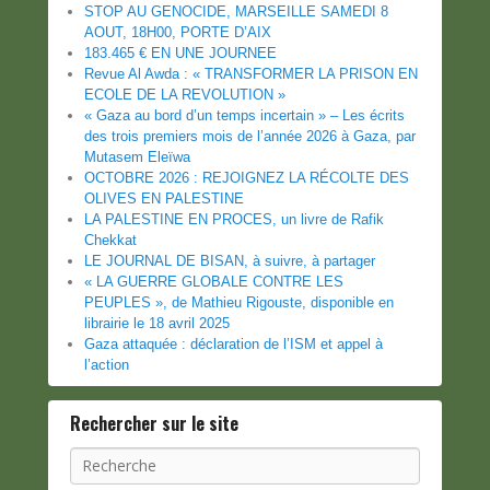
STOP AU GENOCIDE, MARSEILLE SAMEDI 8
AOUT, 18H00, PORTE D’AIX
183.465 € EN UNE JOURNEE
Revue Al Awda : « TRANSFORMER LA PRISON EN
ECOLE DE LA REVOLUTION »
« Gaza au bord d’un temps incertain » – Les écrits
des trois premiers mois de l’année 2026 à Gaza, par
Mutasem Eleïwa
OCTOBRE 2026 : REJOIGNEZ LA RÉCOLTE DES
OLIVES EN PALESTINE
LA PALESTINE EN PROCES, un livre de Rafik
Chekkat
LE JOURNAL DE BISAN, à suivre, à partager
« LA GUERRE GLOBALE CONTRE LES
PEUPLES », de Mathieu Rigouste, disponible en
librairie le 18 avril 2025
Gaza attaquée : déclaration de l’ISM et appel à
l’action
Rechercher sur le site
Recherche