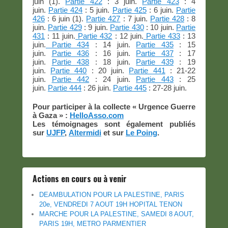
juin (1).
Partie 422
: 3 juin.
Partie 423
: 4
juin.
Partie 424
: 5 juin.
Partie 425
: 6 juin.
Partie
426
: 6 juin (1).
Partie 427
: 7 juin.
Partie 428
: 8
juin.
Partie 429
: 9 juin.
Partie 430
: 10 juin.
Partie
431
: 11 juin.
Partie 432
: 12 juin.
Partie 433
: 13
juin.
Partie 434
: 14 juin.
Partie 435
: 15
juin.
Partie 436
: 16 juin.
Partie 437
: 17
juin.
Partie 438
: 18 juin.
Partie 439
: 19
juin.
Partie 440
: 20 juin.
Partie 441
: 21-22
juin.
Partie 442
: 24 juin.
Partie 443
: 25
juin.
Partie 444
: 26 juin.
Partie 445
: 27-28 juin.
Pour participer à la collecte « Urgence Guerre
à Gaza » :
HelloAsso.com
Les témoignages sont également publiés
sur
UJFP
,
Altermidi
et sur
Le Poing
.
Actions en cours ou à venir
DEAMBULATION POUR LA PALESTINE, PARIS
20e, VENDREDI 7 AOUT 19H HOPITAL TENON
MARCHE POUR LA PALESTINE, SAMEDI 8 AOUT,
PARIS 19H, METRO PARMENTIER