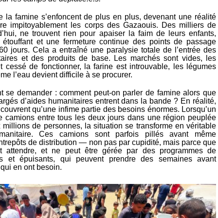
e la famine s’enfoncent de plus en plus, devenant une réalité
re impitoyablement les corps des Gazaouis. Des milliers de
d’hui, ne trouvent rien pour apaiser la faim de leurs enfants,
 étouffant et une fermeture continue des points de passage
60 jours. Cela a entraîné une paralysie totale de l’entrée des
aires et des produits de base. Les marchés sont vides, les
t cessé de fonctionner, la farine est introuvable, les légumes
me l’eau devient difficile à se procurer.
t se demander : comment peut-on parler de famine alors que
rgés d’aides humanitaires entrent dans la bande ? En réalité,
couvrent qu’une infime partie des besoins énormes. Lorsqu’un
e camions entre tous les deux jours dans une région peuplée
millions de personnes, la situation se transforme en véritable
umanitaire. Ces camions sont parfois pillés avant même
entrepôts de distribution — non pas par cupidité, mais parce que
t attendre, et ne peut être gérée par des programmes de
ents et épuisants, qui peuvent prendre des semaines avant
 qui en ont besoin.