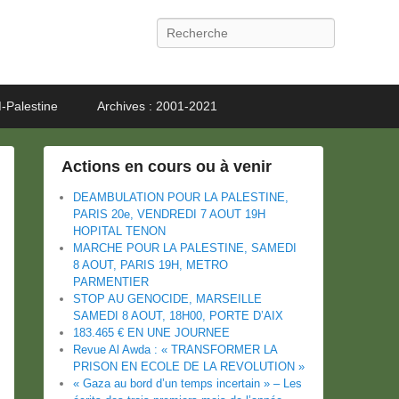
Recherche
-Palestine
Archives : 2001-2021
Actions en cours ou à venir
DEAMBULATION POUR LA PALESTINE,
PARIS 20e, VENDREDI 7 AOUT 19H
HOPITAL TENON
MARCHE POUR LA PALESTINE, SAMEDI
8 AOUT, PARIS 19H, METRO
PARMENTIER
STOP AU GENOCIDE, MARSEILLE
SAMEDI 8 AOUT, 18H00, PORTE D’AIX
183.465 € EN UNE JOURNEE
Revue Al Awda : « TRANSFORMER LA
PRISON EN ECOLE DE LA REVOLUTION »
« Gaza au bord d’un temps incertain » – Les