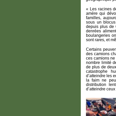
« Les racines d
amère qui dévo
familles, aujour
sous un blocus
depuis plus de 
denrées aliment
boulangeries on
sont rares, et mê
Certains peuven
des camions cha
ces camions ne 
nombre limité d
de plus de deux 
catastrophe h
d’atteindre les 
la faim ne peu
distribution l
d’atteindre ceux