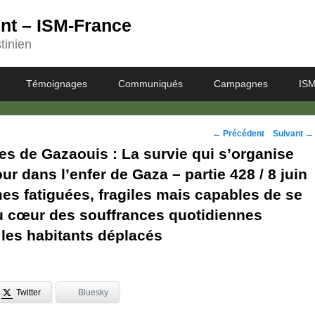
ent – ISM-France
tinien
Témoignages
Communiqués
Campagnes
ISM
Navigation
←
Précédent
Suivant
→
s de Gazaouis : La survie qui s’organise
des
our dans l’enfer de Gaza – partie 428 / 8 juin
posts
s fatiguées, fragiles mais capables de se
Au cœur des souffrances quotidiennes
les habitants déplacés
Twitter
Bluesky