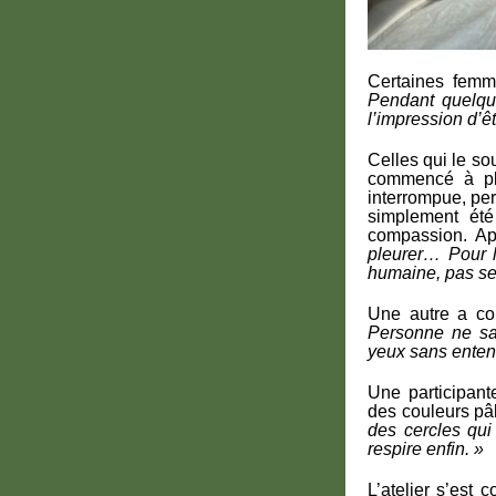
Certaines femme
Pendant quelque
l’impression d’
Celles qui le so
commencé à pl
interrompue, per
simplement été
compassion. Ap
pleurer… Pour l
humaine, pas se
Une autre a co
Personne ne sai
yeux sans entend
Une participant
des couleurs pâ
des cercles qu
respire enfin. »
L’atelier s’est