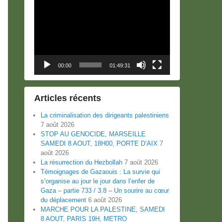
Lecteur
vidéo
00:00
01:49:31
Articles récents
La criminalisation des dirigeants palestiniens
7 août 2026
STOP AU GENOCIDE, MARSEILLE
SAMEDI 8 AOUT, 18H00, PORTE D’AIX
7
août 2026
La résurrection du Hezbollah
7 août 2026
Témoignages de Gazaouis : La survie qui
s’organise au jour le jour dans l’enfer de
Gaza – partie 733 / 3.8 – Un sourire au cœur
du déplacement
6 août 2026
MARCHE POUR LA PALESTINE, SAMEDI
8 AOUT, PARIS 19H, METRO