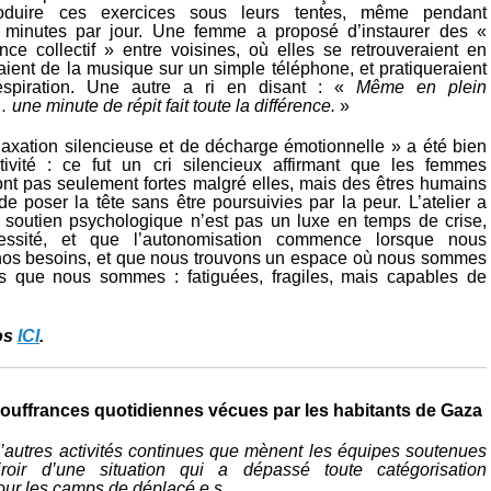
roduire ces exercices sous leurs tentes, même pendant
 minutes par jour. Une femme a proposé d’instaurer des «
nce collectif » entre voisines, où elles se retrouveraient en
aient de la musique sur un simple téléphone, et pratiqueraient
spiration. Une autre a ri en disant : «
Même en plein
e minute de répit fait toute la différence.
»
elaxation silencieuse et de décharge émotionnelle » a été bien
tivité : ce fut un cri silencieux affirmant que les femmes
nt pas seulement fortes malgré elles, mais des êtres humains
 de poser la tête sans être poursuivies par la peur. L’atelier a
 soutien psychologique n’est pas un luxe en temps de crise,
ssité, et que l’autonomisation commence lorsque nous
nos besoins, et que nous trouvons un espace où nous sommes
les que nous sommes : fatiguées, fragiles, mais capables de
os
ICI
.
ouffrances quotidiennes vécues par les habitants de Gaza
autres activités continues que mènent les équipes soutenues
roir d’une situation qui a dépassé toute catégorisation
ur les camps de déplacé.e.s.