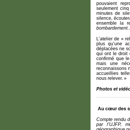
pouvaient rep
seulement cinq
minutes de sile
silence, écouter
ensemble la re
bombardement… un
L’atelier de « r
plus qu’une ac
déplacées ne so
qui ont le droit
confirmé que le
mais une néce
reconnaissons 
accueillies tel
nous relever. »
Photos et vidé
Au cœur des s
Compte rendu d’
par l’UJFP, mi
géographique po