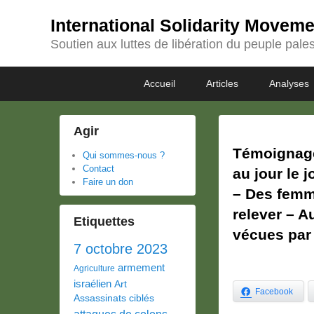
International Solidarity Movem
Soutien aux luttes de libération du peuple pales
Passer
Passer
Premier
Accueil
Articles
Analyses
au
au
menu
contenu
contenu
principal
secondaire
Agir
Témoignage
Qui sommes-nous ?
Contact
au jour le j
Faire un don
– Des femme
relever – 
Etiquettes
vécues par 
7 octobre 2023
armement
Agriculture
israélien
Art
Facebook
Assassinats ciblés
attaques de colons