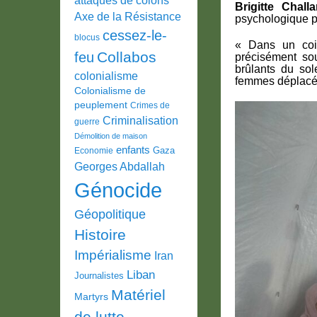
Brigitte Chall
Axe de la Résistance
psychologique po
cessez-le-
blocus
« Dans un coi
Collabos
feu
précisément sou
brûlants du sole
colonialisme
femmes déplacée
Colonialisme de
peuplement
Crimes de
Criminalisation
guerre
Démolition de maison
enfants
Gaza
Economie
Georges Abdallah
Génocide
Géopolitique
Histoire
Impérialisme
Iran
Liban
Journalistes
Matériel
Martyrs
de lutte