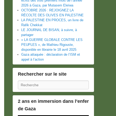
écrits des trois premiers mois de l’année
2026 à Gaza, par Mutasem Eleïwa
OCTOBRE 2026 : REJOIGNEZ LA
RÉCOLTE DES OLIVES EN PALESTINE
LA PALESTINE EN PROCES, un livre de
Rafik Chekkat
LE JOURNAL DE BISAN, à suivre, à
partager
« LA GUERRE GLOBALE CONTRE LES
PEUPLES », de Mathieu Rigouste,
disponible en librairie le 18 avril 2025
Gaza attaquée : déclaration de l’ISM et
appel à l’action
Rechercher sur le site
Recherche
2 ans en immersion dans l’enfer
de Gaza