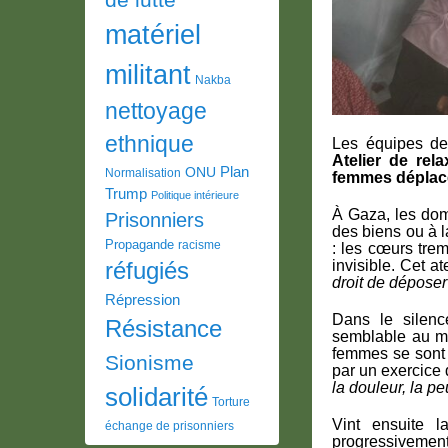
matériel
militant
Nakba
nettoyage
ethnique
Les équipes de 
Atelier de rel
Plan
ONU
Normalisation
femmes déplacé
Trump
Politique intérieure
À Gaza, les dom
Prisonniers
des biens ou à l
Propagande
racisme
: les cœurs trem
invisible. Cet ate
réfugiés
droit de déposer
Répression
Dans le silen
Résistance
semblable au mu
femmes se sont 
Sionisme
par un exercice 
la douleur, la pe
solidarité
Torture
Vint ensuite l
échange de prisonniers
progressivement 