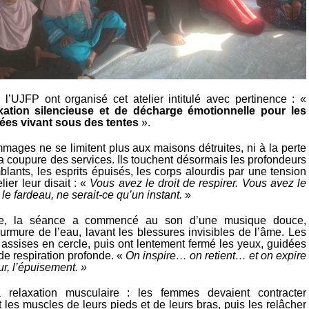
l’UJFP ont organisé cet atelier intitulé avec pertinence : «
axation silencieuse et de décharge émotionnelle pour les
es vivant sous des tentes
».
mages ne se limitent plus aux maisons détruites, ni à la perte
a coupure des services. Ils touchent désormais les profondeurs
blants, les esprits épuisés, les corps alourdis par une tension
lier leur disait : «
Vous avez le droit de respirer. Vous avez le
 le fardeau, ne serait-ce qu’un instant.
»
ce, la séance a commencé au son d’une musique douce,
rmure de l’eau, lavant les blessures invisibles de l’âme. Les
assises en cercle, puis ont lentement fermé les yeux, guidées
de respiration profonde. «
On inspire… on retient… et on expire
ur, l’épuisement. »
a relaxation musculaire : les femmes devaient contracter
les muscles de leurs pieds et de leurs bras, puis les relâcher