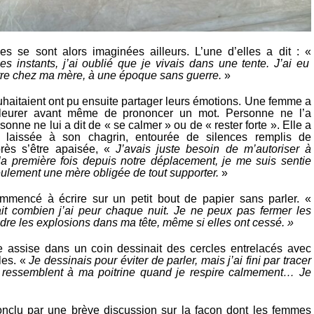
s se sont alors imaginées ailleurs. L’une d’elles a dit : «
s instants, j’ai oublié que je vivais dans une tente. J’ai eu
être chez ma mère, à une époque sans guerre.
»
uhaitaient ont pu ensuite partager leurs émotions. Une femme a
eurer avant même de prononcer un mot. Personne ne l’a
sonne ne lui a dit de « se calmer » ou de « rester forte ». Elle a
 laissée à son chagrin, entourée de silences remplis de
rès s’être apaisée, «
J’avais juste besoin de m’autoriser à
a première fois depuis notre déplacement, je me suis sentie
ulement une mère obligée de tout supporter.
»
mmencé à écrire sur un petit bout de papier sans parler. «
t combien j’ai peur chaque nuit. Je ne peux pas fermer les
re les explosions dans ma tête, même si elles ont cessé. »
e assise dans un coin dessinait des cercles entrelacés avec
les. «
Je dessinais pour éviter de parler, mais j’ai fini par tracer
i ressemblent à ma poitrine quand je respire calmement… Je
 conclu par une brève discussion sur la façon dont les femmes