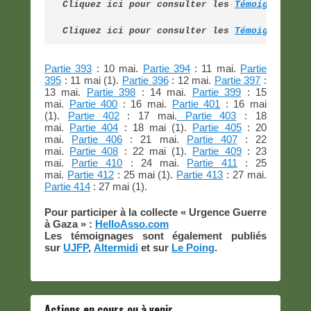
Cliquez ici pour consulter les 
Témoignages d
Cliquez ici pour consulter les 
Témoignages d
Partie 393
: 10 mai.
Partie 394
: 11 mai.
Partie
395
: 11 mai (1).
Partie 396
: 12 mai.
Partie 397
:
13 mai.
Partie 398
: 14 mai.
Partie 399
: 15
mai.
Partie 400
: 16 mai.
Partie 401
: 16 mai
(1).
Partie 402
: 17 mai.
Partie 403
: 18
mai.
Partie 404
: 18 mai (1).
Partie 405
: 20
mai.
Partie 406
: 21 mai.
Partie 407
: 22
mai.
Partie 408
: 22 mai (1).
Partie 409
: 23
mai.
Partie 410
: 24 mai.
Partie 411
: 25
mai.
Partie 412
: 25 mai (1).
Partie 413
: 27 mai.
Partie 414
: 27 mai (1).
Pour participer à la collecte « Urgence Guerre
à Gaza » :
HelloAsso.com
Les témoignages sont également publiés
sur
UJFP
,
Altermidi
et sur
Le Poing
.
Actions en cours ou à venir