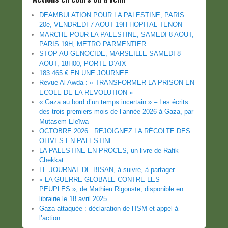
DEAMBULATION POUR LA PALESTINE, PARIS
20e, VENDREDI 7 AOUT 19H HOPITAL TENON
MARCHE POUR LA PALESTINE, SAMEDI 8 AOUT,
PARIS 19H, METRO PARMENTIER
STOP AU GENOCIDE, MARSEILLE SAMEDI 8
AOUT, 18H00, PORTE D’AIX
183.465 € EN UNE JOURNEE
Revue Al Awda : « TRANSFORMER LA PRISON EN
ECOLE DE LA REVOLUTION »
« Gaza au bord d’un temps incertain » – Les écrits
des trois premiers mois de l’année 2026 à Gaza, par
Mutasem Eleïwa
OCTOBRE 2026 : REJOIGNEZ LA RÉCOLTE DES
OLIVES EN PALESTINE
LA PALESTINE EN PROCES, un livre de Rafik
Chekkat
LE JOURNAL DE BISAN, à suivre, à partager
« LA GUERRE GLOBALE CONTRE LES
PEUPLES », de Mathieu Rigouste, disponible en
librairie le 18 avril 2025
Gaza attaquée : déclaration de l’ISM et appel à
l’action