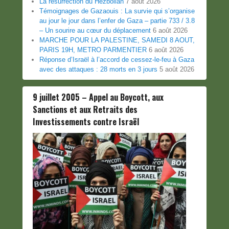
La résurrection du Hezbollah
7 août 2026
Témoignages de Gazaouis : La survie qui s’organise
au jour le jour dans l’enfer de Gaza – partie 733 / 3.8
– Un sourire au cœur du déplacement
6 août 2026
MARCHE POUR LA PALESTINE, SAMEDI 8 AOUT,
PARIS 19H, METRO PARMENTIER
6 août 2026
Réponse d’Israël à l’accord de cessez-le-feu à Gaza
avec des attaques : 28 morts en 3 jours
5 août 2026
9 juillet 2005 – Appel au Boycott, aux
Sanctions et aux Retraits des
Investissements contre Israël