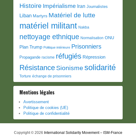
Histoire
Impérialisme
Iran
Journalistes
Matériel de lutte
Liban
Martyrs
matériel militant
Nakba
nettoyage ethnique
ONU
Normalisation
Prisonniers
Plan Trump
Politique intérieure
réfugiés
Répression
Propagande
racisme
solidarité
Résistance
Sionisme
Torture
échange de prisonniers
Mentions légales
Avertissement
Politique de cookies (UE)
Politique de confidentialité
Copyright © 2026
International Solidarity Movement – ISM-France