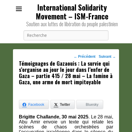
International Solidarity
Movement – ISM-France
Soutien aux luttes de libération du peuple palestinien
Recherche
Navigation
←
Précédent
Suivant
→
Témoignages de Gazaouis : La survie qui
des
s’organise au jour le jour dans l’enfer de
posts
Gaza – partie 415 / 28 mai – La famine à
Gaza, une arme de mort impitoyable
Facebook
Twitter
Bluesky
Brigitte Challande, 30 mai 2025
. Le 28 mai,
Abu Amir envoie un texte qui relate les
scènes de chaos orchestrées par
l’occupation israélienne dans le silence du