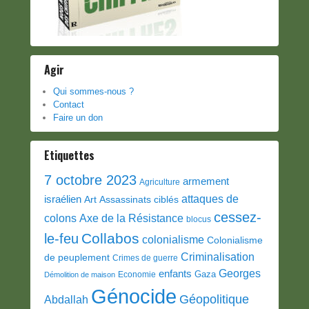
Agir
Qui sommes-nous ?
Contact
Faire un don
Etiquettes
7 octobre 2023
armement
Agriculture
attaques de
israélien
Art
Assassinats ciblés
cessez-
colons
Axe de la Résistance
blocus
Collabos
le-feu
colonialisme
Colonialisme
Criminalisation
de peuplement
Crimes de guerre
Georges
enfants
Gaza
Economie
Démolition de maison
Génocide
Géopolitique
Abdallah