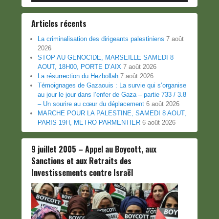
Articles récents
La criminalisation des dirigeants palestiniens
7 août
2026
STOP AU GENOCIDE, MARSEILLE SAMEDI 8
AOUT, 18H00, PORTE D’AIX
7 août 2026
La résurrection du Hezbollah
7 août 2026
Témoignages de Gazaouis : La survie qui s’organise
au jour le jour dans l’enfer de Gaza – partie 733 / 3.8
– Un sourire au cœur du déplacement
6 août 2026
MARCHE POUR LA PALESTINE, SAMEDI 8 AOUT,
PARIS 19H, METRO PARMENTIER
6 août 2026
9 juillet 2005 – Appel au Boycott, aux
Sanctions et aux Retraits des
Investissements contre Israël