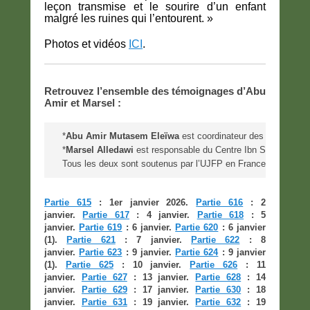
leçon transmise et le sourire d’un enfant
malgré les ruines qui l’entourent. »
Photos et vidéos
ICI
.
Retrouvez l’ensemble des témoignages d’Abu
Amir et Marsel :
*
Abu Amir Mutasem Eleïwa
 est coordinateur des Projets p
*
Marsel Alledawi
 est responsable du Centre Ibn Sina du nord
Tous les deux sont soutenus par l’UJFP en France.
Partie 615
: 1er janvier 2026.
Partie 616
: 2
janvier.
Partie 617
: 4 janvier.
Partie 618
: 5
janvier.
Partie 619
: 6 janvier.
Partie 620
: 6 janvier
(1).
Partie 621
: 7 janvier.
Partie 622
: 8
janvier.
Partie 623
: 9 janvier.
Partie 624
: 9 janvier
(1).
Partie 625
: 10 janvier.
Partie 626
: 11
janvier.
Partie 627
: 13 janvier.
Partie 628
: 14
janvier.
Partie 629
: 17 janvier.
Partie 630
: 18
janvier.
Partie 631
: 19 janvier.
Partie 632
: 19