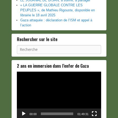
LE JOURNAL DE BISAN, à suivre, à partager
« LA GUERRE GLOBALE CONTRE LES
PEUPLES », de Mathieu Rigouste, disponible en
librairie le 18 avril 2025
Gaza attaquée : déclaration de l’ISM et appel à
l’action
Rechercher sur le site
Recherche
2 ans en immersion dans l’enfer de Gaza
Lecteur
vidéo
00:00
01:49:31