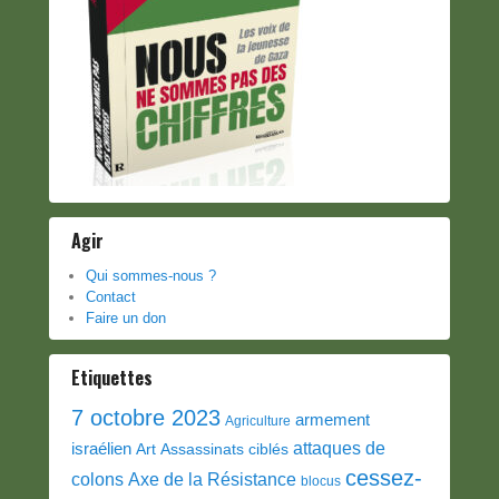
Agir
Qui sommes-nous ?
Contact
Faire un don
Etiquettes
7 octobre 2023
armement
Agriculture
attaques de
israélien
Art
Assassinats ciblés
cessez-
colons
Axe de la Résistance
blocus