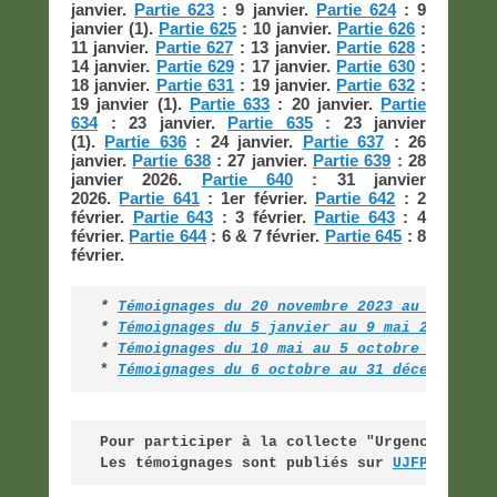
janvier.
Partie 623
: 9 janvier.
Partie 624
: 9
janvier (1).
Partie 625
: 10 janvier.
Partie 626
:
11 janvier.
Partie 627
: 13 janvier.
Partie 628
:
14 janvier.
Partie 629
: 17 janvier.
Partie 630
:
18 janvier.
Partie 631
: 19 janvier.
Partie 632
:
19 janvier (1).
Partie 633
: 20 janvier.
Partie
634
: 23 janvier.
Partie 635
: 23 janvier
(1).
Partie 636
: 24 janvier.
Partie 637
: 26
janvier.
Partie 638
: 27 janvier.
Partie 639
: 28
janvier 2026.
Partie 640
: 31 janvier
2026.
Partie 641
: 1er février.
Partie 642
: 2
février.
Partie 643
: 3 février.
Partie 643
: 4
février.
Partie 644
: 6 & 7 février.
Partie 645
: 8
février.
* 
Témoignages du 20 novembre 2023 au 5 janvi
* 
Témoignages du 5 janvier au 9 mai 2025 (pa
*
Témoignages du 10 mai au 5 octobre 2025 (p
* 
Témoignages du 6 octobre au 31 décembre 20
Pour participer à la collecte "Urgence Guerr
Les témoignages sont publiés sur 
UJFP
 /
Alte