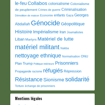
Collabos
le-feu
colonialisme
Colonialisme
Criminalisation
de peuplement
Crimes de guerre
Georges
enfants
Gaza
Economie
Démolition de maison
Génocide
Géopolitique
Abdallah
Histoire
Impérialisme
Iran
Journalistes
Matériel de lutte
Liban
Martyrs
matériel militant
Nakba
nettoyage ethnique
ONU
Normalisation
Prisonniers
Plan Trump
Politique intérieure
réfugiés
Répression
Propagande
racisme
solidarité
Résistance
Sionisme
Torture
échange de prisonniers
Mentions légales