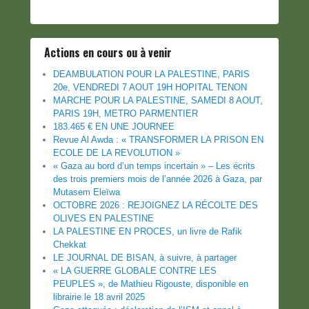
Actions en cours ou à venir
DEAMBULATION POUR LA PALESTINE, PARIS
20e, VENDREDI 7 AOUT 19H HOPITAL TENON
MARCHE POUR LA PALESTINE, SAMEDI 8 AOUT,
PARIS 19H, METRO PARMENTIER
183.465 € EN UNE JOURNEE
Revue Al Awda : « TRANSFORMER LA PRISON EN
ECOLE DE LA REVOLUTION »
« Gaza au bord d’un temps incertain » – Les écrits
des trois premiers mois de l’année 2026 à Gaza, par
Mutasem Eleïwa
OCTOBRE 2026 : REJOIGNEZ LA RÉCOLTE DES
OLIVES EN PALESTINE
LA PALESTINE EN PROCES, un livre de Rafik
Chekkat
LE JOURNAL DE BISAN, à suivre, à partager
« LA GUERRE GLOBALE CONTRE LES
PEUPLES », de Mathieu Rigouste, disponible en
librairie le 18 avril 2025