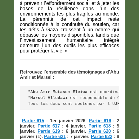
à prévenir l’effondrement social et à jeter les
bases de la résilience dans l’un des
environnements les plus fragiles au monde.
La pérennité de cet impact reste
conditionnée à la continuité du soutien, car
les défis à Gaza croissent à un rythme qui
dépasse les moyens disponibles, tandis que
l’investissement humanitaire intégré
demeure l’un des outils les plus efficaces
pour protéger la vie. »
Retrouvez l’ensemble des témoignages d’Abu
Amir et Marsel :
*
Abu Amir Mutasem Eleïwa
 est coordinateur de
*
Marsel Alledawi
 est responsable du Centre I
Tous les deux sont soutenus par l’UJFP en Fr
Partie 615
: 1er janvier 2026.
Partie 616
: 2
janvier.
Partie 617
: 4 janvier.
Partie 618
: 5
janvier.
Partie 619
: 6 janvier.
Partie 620
: 6
janvier (1).
Partie 621
: 7 janvier.
Partie 622
: 8