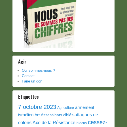
Agir
Qui sommes-nous ?
Contact
Faire un don
Etiquettes
7 octobre 2023
armement
Agriculture
attaques de
israélien
Art
Assassinats ciblés
cessez-
colons
Axe de la Résistance
blocus