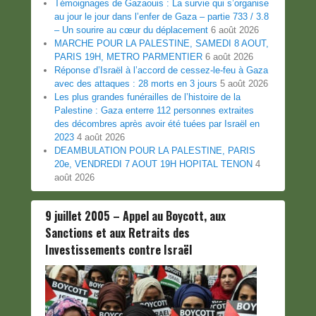
Témoignages de Gazaouis : La survie qui s’organise
au jour le jour dans l’enfer de Gaza – partie 733 / 3.8
– Un sourire au cœur du déplacement
6 août 2026
MARCHE POUR LA PALESTINE, SAMEDI 8 AOUT,
PARIS 19H, METRO PARMENTIER
6 août 2026
Réponse d’Israël à l’accord de cessez-le-feu à Gaza
avec des attaques : 28 morts en 3 jours
5 août 2026
Les plus grandes funérailles de l’histoire de la
Palestine : Gaza enterre 112 personnes extraites
des décombres après avoir été tuées par Israël en
2023
4 août 2026
DEAMBULATION POUR LA PALESTINE, PARIS
20e, VENDREDI 7 AOUT 19H HOPITAL TENON
4
août 2026
9 juillet 2005 – Appel au Boycott, aux
Sanctions et aux Retraits des
Investissements contre Israël