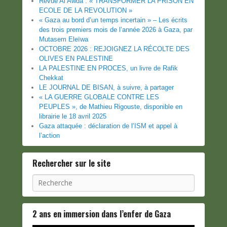
Revue Al Awda : « TRANSFORMER LA PRISON EN
ECOLE DE LA REVOLUTION »
« Gaza au bord d’un temps incertain » – Les écrits
des trois premiers mois de l’année 2026 à Gaza, par
Mutasem Eleïwa
OCTOBRE 2026 : REJOIGNEZ LA RÉCOLTE DES
OLIVES EN PALESTINE
LA PALESTINE EN PROCES, un livre de Rafik
Chekkat
LE JOURNAL DE BISAN, à suivre, à partager
« LA GUERRE GLOBALE CONTRE LES
PEUPLES », de Mathieu Rigouste, disponible en
librairie le 18 avril 2025
Gaza attaquée : déclaration de l’ISM et appel à
l’action
Rechercher sur le site
Recherche
2 ans en immersion dans l’enfer de Gaza