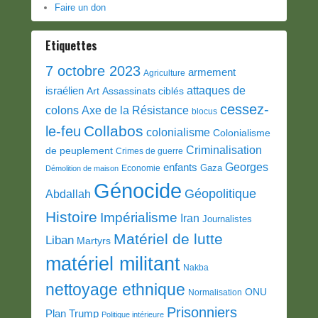
Faire un don
Etiquettes
7 octobre 2023
armement
Agriculture
attaques de
israélien
Art
Assassinats ciblés
cessez-
colons
Axe de la Résistance
blocus
Collabos
le-feu
colonialisme
Colonialisme
Criminalisation
de peuplement
Crimes de guerre
Georges
enfants
Gaza
Economie
Démolition de maison
Génocide
Géopolitique
Abdallah
Histoire
Impérialisme
Iran
Journalistes
Matériel de lutte
Liban
Martyrs
matériel militant
Nakba
nettoyage ethnique
ONU
Normalisation
Prisonniers
Plan Trump
Politique intérieure