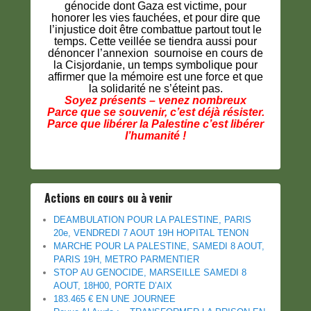
génocide dont Gaza est victime, pour
honorer les vies fauchées, et pour dire que
l’injustice doit être combattue partout tout le
temps. Cette veillée se tiendra aussi pour
dénoncer l’annexion sournoise en cours de
la Cisjordanie, un temps symbolique pour
affirmer que la mémoire est une force et que
la solidarité ne s’éteint pas.
Soyez présents – venez nombreux
Parce que se souvenir, c’est déjà résister.
Parce que libérer la Palestine c’est libérer
l’humanité !
Actions en cours ou à venir
DEAMBULATION POUR LA PALESTINE, PARIS
20e, VENDREDI 7 AOUT 19H HOPITAL TENON
MARCHE POUR LA PALESTINE, SAMEDI 8 AOUT,
PARIS 19H, METRO PARMENTIER
STOP AU GENOCIDE, MARSEILLE SAMEDI 8
AOUT, 18H00, PORTE D’AIX
183.465 € EN UNE JOURNEE