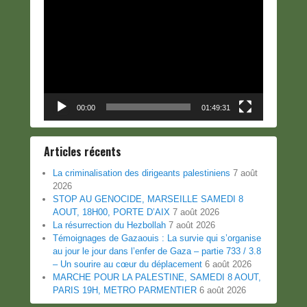
Lecteur
vidéo
00:00
01:49:31
Articles récents
La criminalisation des dirigeants palestiniens
7 août
2026
STOP AU GENOCIDE, MARSEILLE SAMEDI 8
AOUT, 18H00, PORTE D’AIX
7 août 2026
La résurrection du Hezbollah
7 août 2026
Témoignages de Gazaouis : La survie qui s’organise
au jour le jour dans l’enfer de Gaza – partie 733 / 3.8
– Un sourire au cœur du déplacement
6 août 2026
MARCHE POUR LA PALESTINE, SAMEDI 8 AOUT,
PARIS 19H, METRO PARMENTIER
6 août 2026