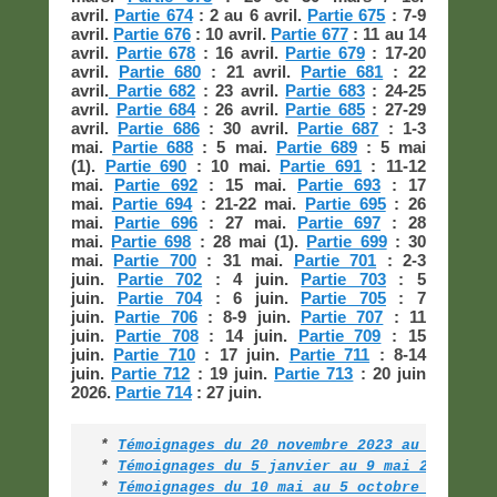
avril.
Partie 674
: 2 au 6 avril.
Partie 675
: 7-9
avril.
Partie 676
: 10 avril.
Partie 677
: 11 au 14
avril.
Partie 678
: 16 avril.
Partie 679
: 17-20
avril.
Partie 680
: 21 avril.
Partie 681
: 22
avril.
Partie 682
: 23 avril.
Partie 683
: 24-25
avril.
Partie 684
: 26 avril.
Partie 685
: 27-29
avril.
Partie 686
: 30 avril.
Partie 687
: 1-3
mai.
Partie 688
: 5 mai.
Partie 689
: 5 mai
(1).
Partie 690
: 10 mai.
Partie 691
: 11-12
mai.
Partie 692
: 15 mai.
Partie 693
: 17
mai.
Partie 694
: 21-22 mai.
Partie 695
: 26
mai.
Partie 696
: 27 mai.
Partie 697
: 28
mai.
Partie 698
: 28 mai (1).
Partie 699
: 30
mai.
Partie 700
: 31 mai.
Partie 701
: 2-3
juin.
Partie 702
: 4 juin.
Partie 703
: 5
juin.
Partie 704
: 6 juin.
Partie 705
: 7
juin.
Partie 706
: 8-9 juin.
Partie 707
: 11
juin.
Partie 708
: 14 juin.
Partie 709
: 15
juin.
Partie 710
: 17 juin.
Partie 711
: 8-14
juin.
Partie 712
: 19 juin.
Partie 713
: 20 juin
2026.
Partie 714
: 27 juin.
* 
Témoignages du 20 novembre 2023 au 5 janvi
* 
Témoignages du 5 janvier au 9 mai 2025 (pa
*
Témoignages du 10 mai au 5 octobre 2025 (p