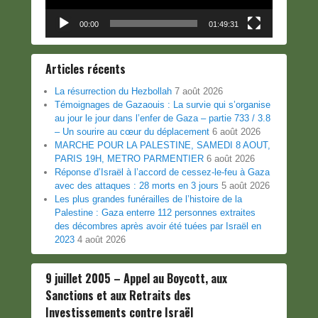
00:00
01:49:31
Articles récents
La résurrection du Hezbollah
7 août 2026
Témoignages de Gazaouis : La survie qui s’organise
au jour le jour dans l’enfer de Gaza – partie 733 / 3.8
– Un sourire au cœur du déplacement
6 août 2026
MARCHE POUR LA PALESTINE, SAMEDI 8 AOUT,
PARIS 19H, METRO PARMENTIER
6 août 2026
Réponse d’Israël à l’accord de cessez-le-feu à Gaza
avec des attaques : 28 morts en 3 jours
5 août 2026
Les plus grandes funérailles de l’histoire de la
Palestine : Gaza enterre 112 personnes extraites
des décombres après avoir été tuées par Israël en
2023
4 août 2026
9 juillet 2005 – Appel au Boycott, aux
Sanctions et aux Retraits des
Investissements contre Israël