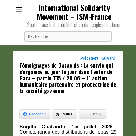
International Solidarity
Movement – ISM-France
Soutien aux luttes de libération du peuple palestinien
Recherche
Navigation
←
Précédent
Suivant
→
Témoignages de Gazaouis : La survie qui
des
s’organise au jour le jour dans l’enfer de
posts
Gaza – partie 715 / 29.06 – L’ action
humanitaire partenaire et protectrice de
la société gazaouie
Facebook
Twitter
Bluesky
Brigitte Challande, 1er juillet 2026.
–
Compte rendu des distributions de repas. 29