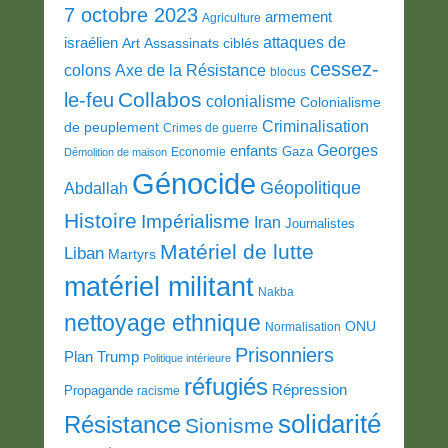
7 octobre 2023
armement
Agriculture
attaques de
israélien
Art
Assassinats ciblés
cessez-
colons
Axe de la Résistance
blocus
Collabos
le-feu
colonialisme
Colonialisme
Criminalisation
de peuplement
Crimes de guerre
Georges
enfants
Gaza
Economie
Démolition de maison
Génocide
Géopolitique
Abdallah
Histoire
Impérialisme
Iran
Journalistes
Matériel de lutte
Liban
Martyrs
matériel militant
Nakba
nettoyage ethnique
ONU
Normalisation
Prisonniers
Plan Trump
Politique intérieure
réfugiés
Répression
Propagande
racisme
solidarité
Résistance
Sionisme