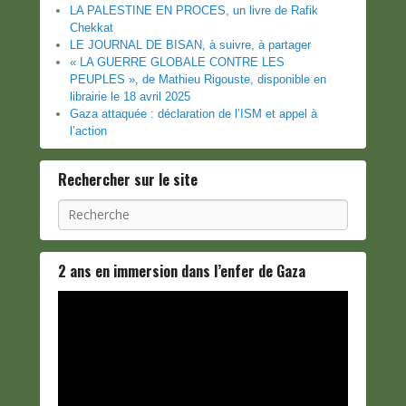
LA PALESTINE EN PROCES, un livre de Rafik
Chekkat
LE JOURNAL DE BISAN, à suivre, à partager
« LA GUERRE GLOBALE CONTRE LES
PEUPLES », de Mathieu Rigouste, disponible en
librairie le 18 avril 2025
Gaza attaquée : déclaration de l’ISM et appel à
l’action
Rechercher sur le site
Recherche
2 ans en immersion dans l’enfer de Gaza
Lecteur
vidéo