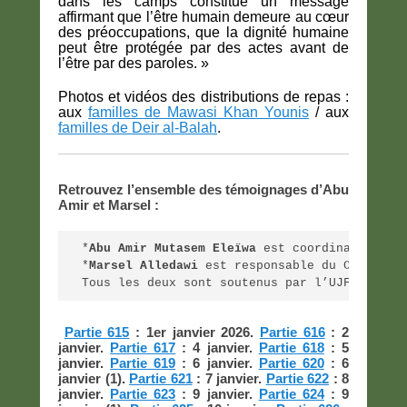
dans les camps constitue un message
affirmant que l’être humain demeure au cœur
des préoccupations, que la dignité humaine
peut être protégée par des actes avant de
l’être par des paroles. »
Photos et vidéos des distributions de repas :
aux
familles de Mawasi Khan Younis
/ aux
familles de Deir al-Balah
.
Retrouvez l’ensemble des témoignages d’Abu
Amir et Marsel :
*
Abu Amir Mutasem Eleïwa
 est coordinateur de
*
Marsel Alledawi
 est responsable du Centre I
Tous les deux sont soutenus par l’UJFP en Fr
Partie 615
: 1er janvier 2026.
Partie 616
: 2
janvier.
Partie 617
: 4 janvier.
Partie 618
: 5
janvier.
Partie 619
: 6 janvier.
Partie 620
: 6
janvier (1).
Partie 621
: 7 janvier.
Partie 622
: 8
janvier.
Partie 623
: 9 janvier.
Partie 624
: 9