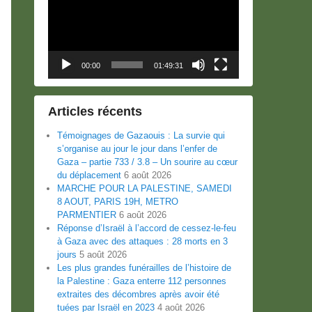
00:00
01:49:31
Articles récents
Témoignages de Gazaouis : La survie qui
s’organise au jour le jour dans l’enfer de
Gaza – partie 733 / 3.8 – Un sourire au cœur
du déplacement
6 août 2026
MARCHE POUR LA PALESTINE, SAMEDI
8 AOUT, PARIS 19H, METRO
PARMENTIER
6 août 2026
Réponse d’Israël à l’accord de cessez-le-feu
à Gaza avec des attaques : 28 morts en 3
jours
5 août 2026
Les plus grandes funérailles de l’histoire de
la Palestine : Gaza enterre 112 personnes
extraites des décombres après avoir été
tuées par Israël en 2023
4 août 2026