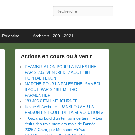
Recherche
-Palestine
Archives : 2001-2021
Actions en cours ou à venir
DEAMBULATION POUR LA PALESTINE,
PARIS 20e, VENDREDI 7 AOUT 19H
HOPITAL TENON
MARCHE POUR LA PALESTINE, SAMEDI
8 AOUT, PARIS 19H, METRO
PARMENTIER
183.465 € EN UNE JOURNEE
Revue Al Awda : « TRANSFORMER LA
PRISON EN ECOLE DE LA REVOLUTION »
« Gaza au bord d’un temps incertain » – Les
écrits des trois premiers mois de l’année
2026 à Gaza, par Mutasem Eleïwa