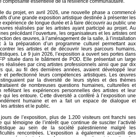
e composante essentielle de la résilience communautaire.
ielle du projet, en avril 2026, une nouvelle phase a commencé
tifs d’une grande exposition artistique destinée à présenter les
te expérience de longue durée et à faire découvrir au public une
uvres réalisées par les artistes ayant participé au projet. Au
es précédant l’ouverture, les organisateurs et les artistes ont
élection des œuvres, à l’aménagement de la salle, à l’installation
t à la préparation d’un programme culturel permettant aux
ncontrer les artistes et de découvrir leurs parcours humains,
tistiques. Le 9 juin 2026, l’exposition a ouvert ses portes dans
JFP située dans le bâtiment de POD. Elle présentait un large
s réalisées par cinq artistes professionnels ainsi que par dix
rs qui, au fil des dernières années, avaient développé leur
ve et perfectionné leurs compétences artistiques. Les œuvres
stinguaient par la diversité de leurs styles et des thèmes
traitaient de nombreuses questions humaines, culturelles et
n reflétant les expériences personnelles des artistes et leur
 qui les entoure. Cette diversité a conféré à l’exposition une
ondément humaine et en a fait un espace de dialogue et
es artistes et le public.
 jours de l’exposition, plus de 1.200 visiteurs ont franchi ses
re qui témoigne de l’intérêt que continue de susciter l’activité
artistique au sein de la société palestinienne malgré les
icultés rencontrées. L’exposition a également accueilli des