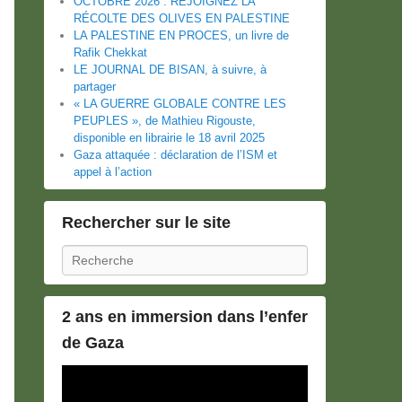
OCTOBRE 2026 : REJOIGNEZ LA
RÉCOLTE DES OLIVES EN PALESTINE
LA PALESTINE EN PROCES, un livre de
Rafik Chekkat
LE JOURNAL DE BISAN, à suivre, à
partager
« LA GUERRE GLOBALE CONTRE LES
PEUPLES », de Mathieu Rigouste,
disponible en librairie le 18 avril 2025
Gaza attaquée : déclaration de l’ISM et
appel à l’action
Rechercher sur le site
Recherche
2 ans en immersion dans l’enfer
de Gaza
Lecteur
vidéo