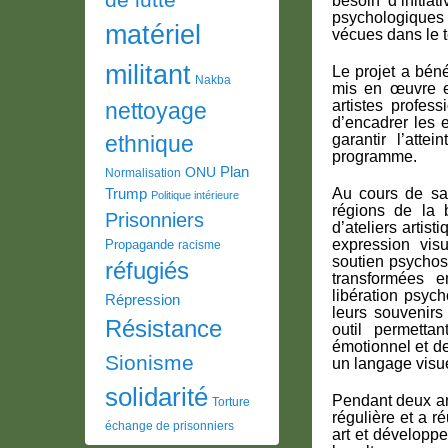
besoin d’initia
psychologiques 
matériel
vécues dans le te
militant
Le projet a bén
Nakba
mis en œuvre e
artistes profess
nettoyage
d’encadrer les 
garantir l’atte
ethnique
programme.
Plan
ONU
Normalisation
Au cours de sa
Trump
Politique intérieure
régions de la 
Prisonniers
d’ateliers artis
expression vis
Propagande
racisme
soutien psychos
réfugiés
transformées e
libération psyc
Répression
leurs souvenirs
Résistance
outil permetta
émotionnel et d
Sionisme
un langage visue
solidarité
Pendant deux an
Torture
régulière et a r
échange de prisonniers
art et développ