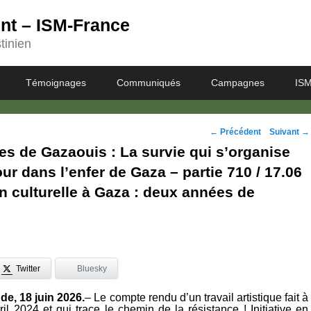
ent – ISM-France
tinien
Témoignages
Communiqués
Campagnes
ISM
Navigation
←
Précédent
Suivant
→
s de Gazaouis : La survie qui s’organise
des
our dans l’enfer de Gaza – partie 710 / 17.06
posts
n culturelle à Gaza : deux années de
Twitter
Bluesky
de, 18 juin 2026.
– Le compte rendu d’un travail artistique fait à
l 2024 et qui trace le chemin de la résistance ! Initiative en