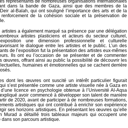
des représentants de nombreuses organisations internationales
rant dans la bande de Gaza, ainsi que des membres de la
Deir al-Balah, qui ont souligné l’importance des arts et de la
 renforcement de la cohésion sociale et la préservation de
le.
 artistes a également marqué sa présence par une délégation
breux artistes plasticiens et acteurs du secteur culturel,
exposition une dimension professionnelle et culturelle
 favorisant le dialogue entre les artistes et le public. L’un des
ts de l’exposition fut la présentation des artistes eux-mêmes
teurs. Ils ont eu l’occasion de se présenter et de commenter
s œuvres, offrant ainsi au public la possibilité de découvrir les
llectuelles, humaines et émotionnelles qui se cachent derrière
posés.
es dont les œuvres ont suscité un intérêt particulier figurait
 qui s’est présentée comme une artiste visuelle née à Gaza en
re d’une licence en psychologie obtenue à l’Université Al-Aqsa
 expliqué avoir commencé à développer son talent de manière
artir de 2020, avant de participer à de nombreuses formations,
ements artistiques qui ont contribué à enrichir son expérience
argir ses horizons artistiques. En présentant les œuvres qu’elle
n Murad a détaillé trois tableaux majeurs qui occupent une
 dans son parcours artistique.