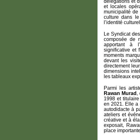
délégations et 
et locales opé
municipalité de 
culture dans le
l’identité culturel
Le Syndicat des
composée de nom
apportant à l’
significative et
moments marquan
devant les visi
directement leur
dimensions inte
les tableaux ex
Parmi les artist
Rawan Murad
,
1998 et titulai
en 2021. Elle a
autodidacte à p
ateliers et évén
créative et à él
exposait, Rawa
place importante