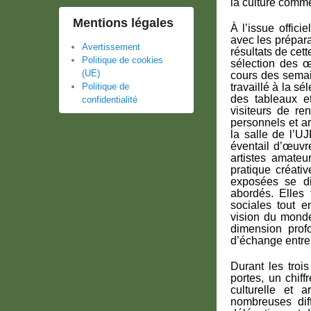
la culture comm
Mentions légales
À l’issue offic
avec les prépara
Avertissement
résultats de cet
Politique de cookies
sélection des œ
(UE)
cours des semain
travaillé à la s
Politique de
des tableaux e
confidentialité
visiteurs de re
personnels et ar
la salle de l’U
éventail d’œuvre
artistes amateu
pratique créati
exposées se di
abordés. Elles 
sociales tout e
vision du monde
dimension prof
d’échange entre l
Durant les trois
portes, un chiff
culturelle et 
nombreuses diff