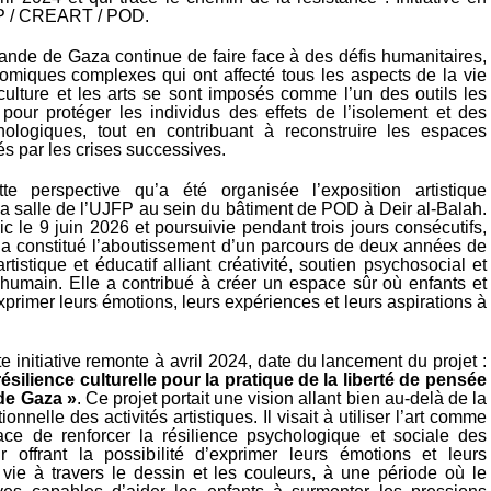
FP / CREART / POD.
bande de Gaza continue de faire face à des défis humanitaires,
omiques complexes qui ont affecté tous les aspects de la vie
 culture et les arts se sont imposés comme l’un des outils les
 pour protéger les individus des effets de l’isolement et des
hologiques, tout en contribuant à reconstruire les espaces
és par les crises successives.
te perspective qu’a été organisée l’exposition artistique
la salle de l’UJFP au sein du bâtiment de POD à Deir al-Balah.
c le 9 juin 2026 et poursuivie pendant trois jours consécutifs,
n a constitué l’aboutissement d’un parcours de deux années de
 artistique et éducatif alliant créativité, soutien psychosocial et
umain. Elle a contribué à créer un espace sûr où enfants et
exprimer leurs émotions, leurs expériences et leurs aspirations à
tte initiative remonte à avril 2024, date du lancement du projet :
ésilience culturelle pour la pratique de la liberté de pensée
de Gaza
»
. Ce projet portait une vision allant bien au-delà de la
ionnelle des activités artistiques. Il visait à utiliser l’art comme
ce de renforcer la résilience psychologique et sociale des
r offrant la possibilité d’exprimer leurs émotions et leurs
vie à travers le dessin et les couleurs, à une période où le