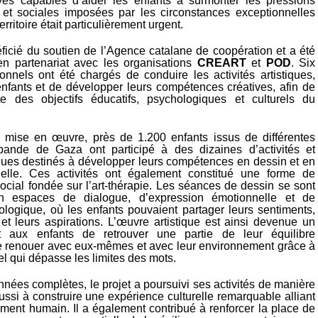
tives capables d’aider les enfants à surmonter les pressions
et sociales imposées par les circonstances exceptionnelles
rritoire était particulièrement urgent.
éficié du soutien de l’Agence catalane de coopération et a été
n partenariat avec les organisations
CREART
et
POD
. Six
ionnels ont été chargés de conduire les activités artistiques,
enfants et de développer leurs compétences créatives, afin de
inte des objectifs éducatifs, psychologiques et culturels du
 mise en œuvre, près de 1.200 enfants issus de différentes
bande de Gaza ont participé à des dizaines d’activités et
tiques destinés à développer leurs compétences en dessin et en
uelle. Ces activités ont également constitué une forme de
ocial fondée sur l’art-thérapie. Les séances de dessin se sont
n espaces de dialogue, d’expression émotionnelle et de
hologique, où les enfants pouvaient partager leurs sentiments,
 et leurs aspirations. L’œuvre artistique est ainsi devenue un
nt aux enfants de retrouver une partie de leur équilibre
e renouer avec eux-mêmes et avec leur environnement grâce à
l qui dépasse les limites des mots.
nées complètes, le projet a poursuivi ses activités de manière
éussi à construire une expérience culturelle remarquable alliant
ement humain. Il a également contribué à renforcer la place de