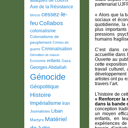
partenariat UJ
Axe de la Résistance
cessez-le-
« Alors que la 
blocus
sociaux et écon
Collabos
feu
quotidienne, la
plus importants
colonialisme
pressions psyc
Colonialisme de
humains fragilis
peuplement
Crimes de
Criminalisation
guerre
C’est dans cet
accueillie dans 
Démolition de maison
Ouverte au publi
enfants
Gaza
Economie
cette expositio
Georges Abdallah
travail culturel,
développement h
Génocide
artistes ont pu 
travers l’art.
Géopolitique
Histoire
L’histoire de ce
«
Renforcer la r
Impérialisme
Iran
dans la bande 
conception tradit
Liban
Journalistes
un moyen effica
Matériel
enfants, en leu
Martyrs
expériences de 
de lutte