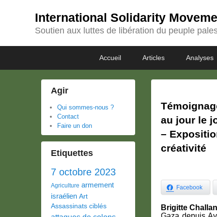
International Solidarity Movem
Soutien aux luttes de libération du peuple pales
Passer
Passer
Premier
Accueil
Articles
Analyses
au
au
menu
contenu
contenu
principal
secondaire
Agir
Témoignage
Qui sommes-nous ?
Contact
au jour le j
Faire un don
– Expositio
créativité
Etiquettes
7 octobre 2023
armement
Agriculture
Facebook
israélien
Art
Assassinats ciblés
Brigitte Challan
Gaza depuis Avri
attaques de colons