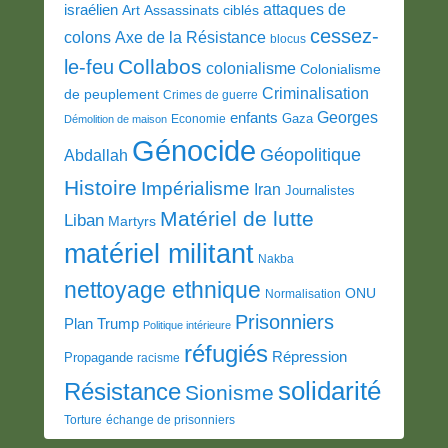
attaques de
israélien
Art
Assassinats ciblés
cessez-
colons
Axe de la Résistance
blocus
Collabos
le-feu
colonialisme
Colonialisme
Criminalisation
de peuplement
Crimes de guerre
Georges
enfants
Gaza
Economie
Démolition de maison
Génocide
Géopolitique
Abdallah
Histoire
Impérialisme
Iran
Journalistes
Matériel de lutte
Liban
Martyrs
matériel militant
Nakba
nettoyage ethnique
ONU
Normalisation
Prisonniers
Plan Trump
Politique intérieure
réfugiés
Répression
Propagande
racisme
solidarité
Résistance
Sionisme
Torture
échange de prisonniers