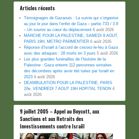
Articles récents
Témoignages de Gazaouis : La survie qui s’organise
au jour le jour dans l’enfer de Gaza – partie 733 / 3.8
– Un sourire au cœur du déplacement
6 août 2026
MARCHE POUR LA PALESTINE, SAMEDI 8 AOUT,
PARIS 19H, METRO PARMENTIER
6 août 2026
Réponse d’Israël à l’accord de cessez-le-feu à Gaza
avec des attaques : 28 morts en 3 jours
5 août 2026
Les plus grandes funérailles de l’histoire de la
Palestine : Gaza enterre 112 personnes extraites
des décombres après avoir été tuées par Israël en
2023
4 août 2026
DEAMBULATION POUR LA PALESTINE, PARIS
20e, VENDREDI 7 AOUT 19H HOPITAL TENON
4
août 2026
9 juillet 2005 – Appel au Boycott, aux
Sanctions et aux Retraits des
Investissements contre Israël