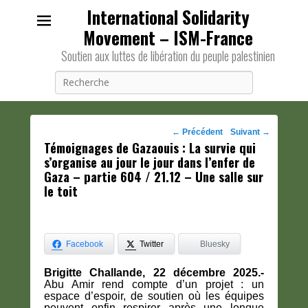
International Solidarity
Movement – ISM-France
Soutien aux luttes de libération du peuple palestinien
Recherche
Navigation
←
Précédent
Suivant
→
Témoignages de Gazaouis : La survie qui
des
s’organise au jour le jour dans l’enfer de
posts
Gaza – partie 604 / 21.12 – Une salle sur
le toit
Facebook
Twitter
Bluesky
Brigitte Challande, 22 décembre 2025.-
Abu Amir rend compte d’un projet : un
espace d’espoir, de soutien où les équipes
peuvent enfin respirer après une longue