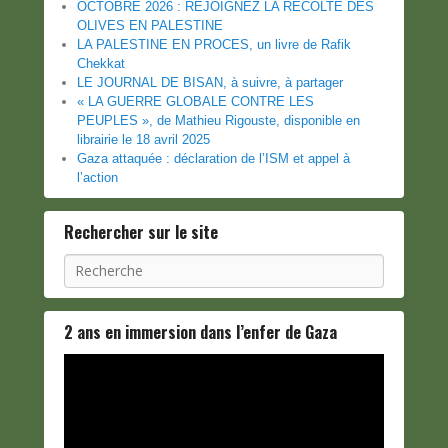
OCTOBRE 2026 : REJOIGNEZ LA RÉCOLTE DES
OLIVES EN PALESTINE
LA PALESTINE EN PROCES, un livre de Rafik
Chekkat
LE JOURNAL DE BISAN, à suivre, à partager
« LA GUERRE GLOBALE CONTRE LES
PEUPLES », de Mathieu Rigouste, disponible en
librairie le 18 avril 2025
Gaza attaquée : déclaration de l’ISM et appel à
l’action
Rechercher sur le site
Recherche
2 ans en immersion dans l’enfer de Gaza
Lecteur
vidéo