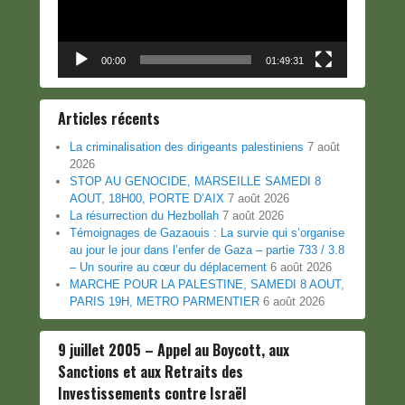
00:00
01:49:31
Articles récents
La criminalisation des dirigeants palestiniens
7 août
2026
STOP AU GENOCIDE, MARSEILLE SAMEDI 8
AOUT, 18H00, PORTE D’AIX
7 août 2026
La résurrection du Hezbollah
7 août 2026
Témoignages de Gazaouis : La survie qui s’organise
au jour le jour dans l’enfer de Gaza – partie 733 / 3.8
– Un sourire au cœur du déplacement
6 août 2026
MARCHE POUR LA PALESTINE, SAMEDI 8 AOUT,
PARIS 19H, METRO PARMENTIER
6 août 2026
9 juillet 2005 – Appel au Boycott, aux
Sanctions et aux Retraits des
Investissements contre Israël