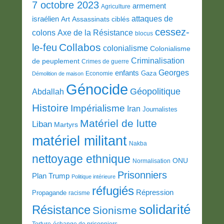
7 octobre 2023
armement
Agriculture
attaques de
israélien
Art
Assassinats ciblés
cessez-
colons
Axe de la Résistance
blocus
Collabos
le-feu
colonialisme
Colonialisme
Criminalisation
de peuplement
Crimes de guerre
Georges
enfants
Gaza
Economie
Démolition de maison
Génocide
Géopolitique
Abdallah
Histoire
Impérialisme
Iran
Journalistes
Matériel de lutte
Liban
Martyrs
matériel militant
Nakba
nettoyage ethnique
ONU
Normalisation
Prisonniers
Plan Trump
Politique intérieure
réfugiés
Répression
Propagande
racisme
solidarité
Résistance
Sionisme