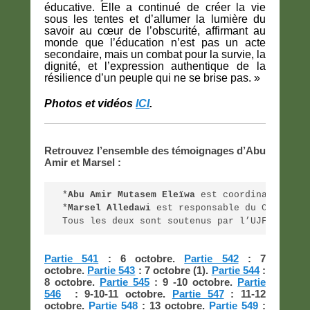
éducative. Elle a continué de créer la vie
sous les tentes et d’allumer la lumière du
savoir au cœur de l’obscurité, affirmant au
monde que l’éducation n’est pas un acte
secondaire, mais un combat pour la survie, la
dignité, et l’expression authentique de la
résilience d’un peuple qui ne se brise pas. »
Photos et vidéos
ICI
.
Retrouvez l’ensemble des témoignages d’Abu
Amir et Marsel :
*
Abu Amir Mutasem Eleïwa
 est coordinateur de
*
Marsel Alledawi
 est responsable du Centre I
Tous les deux sont soutenus par l’UJFP en Fr
Partie 541
: 6 octobre.
Partie 542
: 7
octobre.
Partie 543
: 7 octobre (1).
Partie 544
:
8 octobre.
Partie 545
: 9 -10 octobre.
Partie
546
: 9-10-11 octobre.
Partie 547
: 11-12
octobre.
Partie 548
: 13 octobre.
Partie 549
: