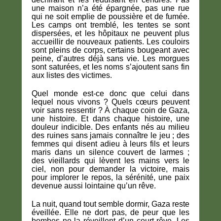
une maison n’a été épargnée, pas une rue
qui ne soit emplie de poussière et de fumée.
Les camps ont tremblé, les tentes se sont
dispersées, et les hôpitaux ne peuvent plus
accueillir de nouveaux patients. Les couloirs
sont pleins de corps, certains bougeant avec
peine, d’autres déjà sans vie. Les morgues
sont saturées, et les noms s’ajoutent sans fin
aux listes des victimes.
Quel monde est-ce donc que celui dans
lequel nous vivons ? Quels cœurs peuvent
voir sans ressentir ? À chaque coin de Gaza,
une histoire. Et dans chaque histoire, une
douleur indicible. Des enfants nés au milieu
des ruines sans jamais connaître le jeu ; des
femmes qui disent adieu à leurs fils et leurs
maris dans un silence couvert de larmes ;
des vieillards qui lèvent les mains vers le
ciel, non pour demander la victoire, mais
pour implorer le repos, la sérénité, une paix
devenue aussi lointaine qu’un rêve.
La nuit, quand tout semble dormir, Gaza reste
éveillée. Elle ne dort pas, de peur que les
bombes ne la réveillent d’un court rêve. Les