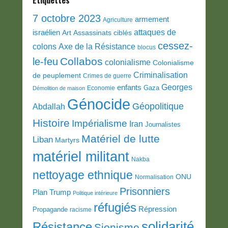
Etiquettes
7 octobre 2023
armement
Agriculture
attaques de
israélien
Art
Assassinats ciblés
cessez-
colons
Axe de la Résistance
blocus
Collabos
le-feu
colonialisme
Colonialisme
Criminalisation
de peuplement
Crimes de guerre
Georges
enfants
Gaza
Economie
Démolition de maison
Génocide
Géopolitique
Abdallah
Histoire
Impérialisme
Iran
Journalistes
Matériel de lutte
Liban
Martyrs
matériel militant
Nakba
nettoyage ethnique
ONU
Normalisation
Prisonniers
Plan Trump
Politique intérieure
réfugiés
Répression
Propagande
racisme
solidarité
Résistance
Sionisme