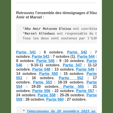
Retrouvez l’ensemble des témoignages d’Abu
Amir et Marsel :
*
Abu Amir Mutasem Eleïwa
 est coordinateur de
*
Marsel Alledawi
 est responsable du Centre I
Tous les deux sont soutenus par l’UJFP en Fr
Partie 541
: 6 octobre.
Partie 542
: 7
octobre.
Partie 543
: 7 octobre (1).
Partie 544
:
8 octobre.
Partie 545
: 9 -10 octobre.
Partie
546
: 9-10-11 octobre.
Partie 547
: 11-12
octobre.
Partie 548
: 13 octobre.
Partie 549
:
14 octobre.
Partie 550
: 15 octobre.
Partie
551
: 16 octobre.
Partie 552
: 17
octobre.
Partie 553
: 18-19 octobre.
Partie
554
: 19-20 octobre.
Partie 555
: 21
octobre.
Partie 556
: 22 octobre.
Partie 557
:
24 octobre.
Partie 558
: 25-26 octobre.
Partie
559
: 26 octobre.
Partie 560
: 27 octobre.
* 
Témoignages du 20 novembre 2023 au 5 janvi