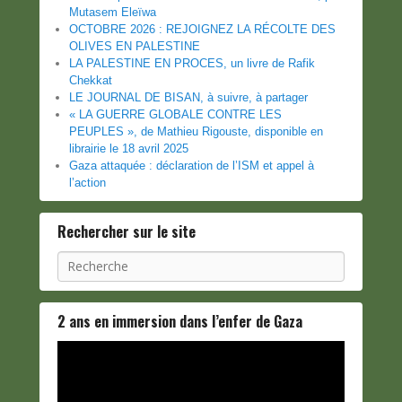
Mutasem Eleïwa
OCTOBRE 2026 : REJOIGNEZ LA RÉCOLTE DES
OLIVES EN PALESTINE
LA PALESTINE EN PROCES, un livre de Rafik
Chekkat
LE JOURNAL DE BISAN, à suivre, à partager
« LA GUERRE GLOBALE CONTRE LES
PEUPLES », de Mathieu Rigouste, disponible en
librairie le 18 avril 2025
Gaza attaquée : déclaration de l’ISM et appel à
l’action
Rechercher sur le site
Recherche
2 ans en immersion dans l’enfer de Gaza
Lecteur
vidéo