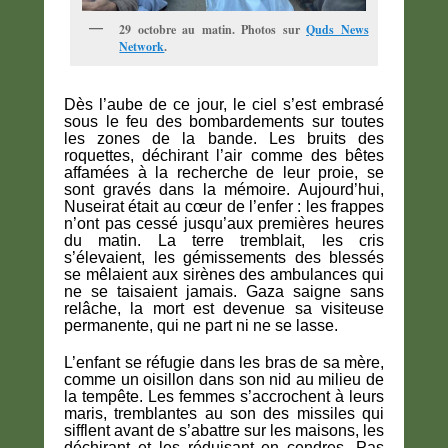
29 octobre au matin. Photos sur
Quds News
Network
.
Dès l’aube de ce jour, le ciel s’est embrasé
sous le feu des bombardements sur toutes
les zones de la bande. Les bruits des
roquettes, déchirant l’air comme des bêtes
affamées à la recherche de leur proie, se
sont gravés dans la mémoire. Aujourd’hui,
Nuseirat était au cœur de l’enfer : les frappes
n’ont pas cessé jusqu’aux premières heures
du matin. La terre tremblait, les cris
s’élevaient, les gémissements des blessés
se mêlaient aux sirènes des ambulances qui
ne se taisaient jamais. Gaza saigne sans
relâche, la mort est devenue sa visiteuse
permanente, qui ne part ni ne se lasse.
L’enfant se réfugie dans les bras de sa mère,
comme un oisillon dans son nid au milieu de
la tempête. Les femmes s’accrochent à leurs
maris, tremblantes au son des missiles qui
sifflent avant de s’abattre sur les maisons, les
déchirant et les réduisant en cendres. Pas