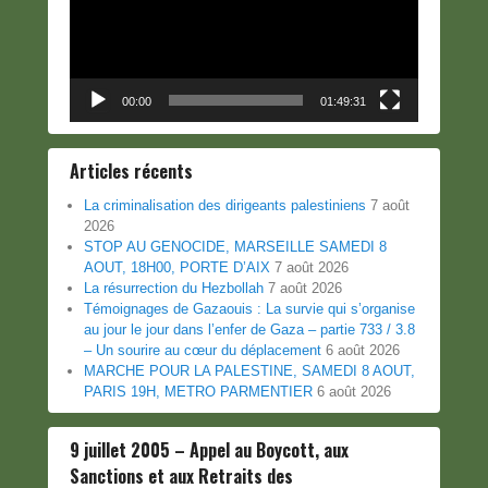
00:00
01:49:31
Articles récents
La criminalisation des dirigeants palestiniens
7 août
2026
STOP AU GENOCIDE, MARSEILLE SAMEDI 8
AOUT, 18H00, PORTE D’AIX
7 août 2026
La résurrection du Hezbollah
7 août 2026
Témoignages de Gazaouis : La survie qui s’organise
au jour le jour dans l’enfer de Gaza – partie 733 / 3.8
– Un sourire au cœur du déplacement
6 août 2026
MARCHE POUR LA PALESTINE, SAMEDI 8 AOUT,
PARIS 19H, METRO PARMENTIER
6 août 2026
9 juillet 2005 – Appel au Boycott, aux
Sanctions et aux Retraits des