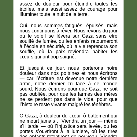
assez de douleur pour éteindre toutes les
étoiles, mais aussi assez de courage pour
illuminer toute la nuit de la terre.
Oui, nous sommes fatigués, épuisés, mais
nous continuons à rêver. Nous rêvons du jour
où le soleil se lèvera sur Gaza sans être
souillé de fumée, où les enfants retourneront
à l’école en sécurité, où la vie reprendra son
souffle, où la paix reviendra habiter les
cœurs qui ont trop saigné.
Et jusqu’à ce jour, nous porterons notre
douleur dans nos poitrines et nous écrirons
— car l’écriture est devenue notre dernière
arme, notre dernier cri face à ce monde
sourd. Nous écrirons pour que Gaza ne soit
pas oubliée, pour que les larmes des mères
ne se perdent pas dans le vide, pour que
l’histoire reste vivante malgré les ténèbres.
Ô Gaza, ô douleur du cœur, ô battement qui
ne meurt jamais… Viendra un jour — même
s’il tarde — où l’injustice sera levée, où les
portes s’ouvriront à la lumière, où les rires
des enfants retentiront de nouveau. Viendra