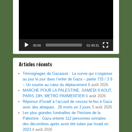
Lecteur
vidéo
00:00
01:49:31
Articles récents
Témoignages de Gazaouis : La survie qui s’organise
au jour le jour dans l’enfer de Gaza – partie 733 / 3.8
– Un sourire au cœur du déplacement
6 août 2026
MARCHE POUR LA PALESTINE, SAMEDI 8 AOUT,
PARIS 19H, METRO PARMENTIER
6 août 2026
Réponse d’Israël à l’accord de cessez-le-feu à Gaza
avec des attaques : 28 morts en 3 jours
5 août 2026
Les plus grandes funérailles de l’histoire de la
Palestine : Gaza enterre 112 personnes extraites
des décombres après avoir été tuées par Israël en
2023
4 août 2026