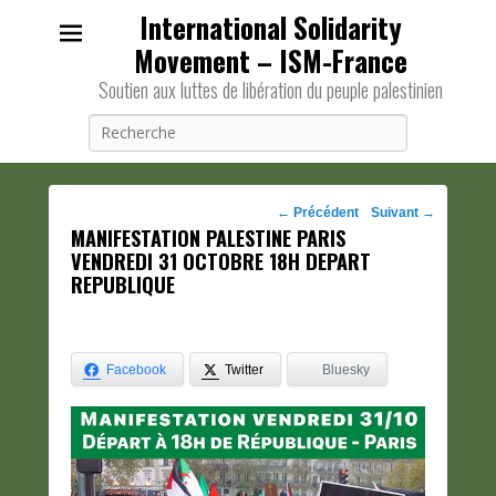
International Solidarity
Movement – ISM-France
Soutien aux luttes de libération du peuple palestinien
Recherche
Navigation
←
Précédent
Suivant
→
MANIFESTATION PALESTINE PARIS
des
VENDREDI 31 OCTOBRE 18H DEPART
posts
REPUBLIQUE
Facebook
Twitter
Bluesky