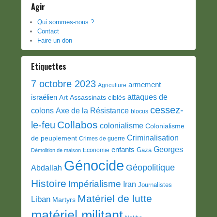
Agir
Qui sommes-nous ?
Contact
Faire un don
Etiquettes
7 octobre 2023
armement
Agriculture
attaques de
israélien
Art
Assassinats ciblés
cessez-
colons
Axe de la Résistance
blocus
Collabos
le-feu
colonialisme
Colonialisme
Criminalisation
de peuplement
Crimes de guerre
Georges
enfants
Gaza
Economie
Démolition de maison
Génocide
Géopolitique
Abdallah
Histoire
Impérialisme
Iran
Journalistes
Matériel de lutte
Liban
Martyrs
matériel militant