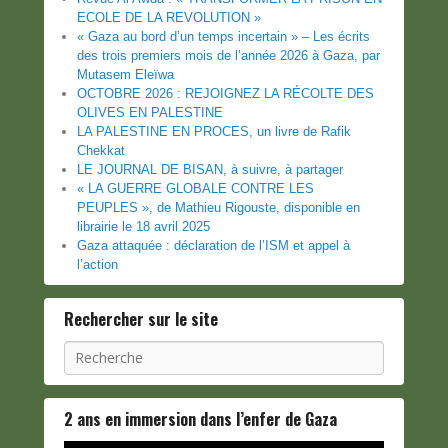
ECOLE DE LA REVOLUTION »
« Gaza au bord d’un temps incertain » – Les écrits
des trois premiers mois de l’année 2026 à Gaza, par
Mutasem Eleïwa
OCTOBRE 2026 : REJOIGNEZ LA RÉCOLTE DES
OLIVES EN PALESTINE
LA PALESTINE EN PROCES, un livre de Rafik
Chekkat
LE JOURNAL DE BISAN, à suivre, à partager
« LA GUERRE GLOBALE CONTRE LES
PEUPLES », de Mathieu Rigouste, disponible en
librairie le 18 avril 2025
Gaza attaquée : déclaration de l’ISM et appel à
l’action
Rechercher sur le site
Recherche
2 ans en immersion dans l’enfer de Gaza