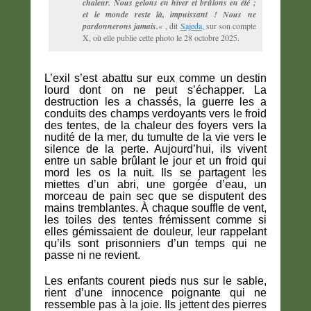
chaleur. Nous gelons en hiver et brûlons en été ;
et le monde reste là, impuissant ! Nous ne
pardonnerons jamais.
« , dit
Sajeda
, sur son compte
X, où elle publie cette photo le 28 octobre 2025.
L’exil s’est abattu sur eux comme un destin
lourd dont on ne peut s’échapper. La
destruction les a chassés, la guerre les a
conduits des champs verdoyants vers le froid
des tentes, de la chaleur des foyers vers la
nudité de la mer, du tumulte de la vie vers le
silence de la perte. Aujourd’hui, ils vivent
entre un sable brûlant le jour et un froid qui
mord les os la nuit. Ils se partagent les
miettes d’un abri, une gorgée d’eau, un
morceau de pain sec que se disputent des
mains tremblantes. À chaque souffle de vent,
les toiles des tentes frémissent comme si
elles gémissaient de douleur, leur rappelant
qu’ils sont prisonniers d’un temps qui ne
passe ni ne revient.
Les enfants courent pieds nus sur le sable,
rient d’une innocence poignante qui ne
ressemble pas à la joie. Ils jettent des pierres