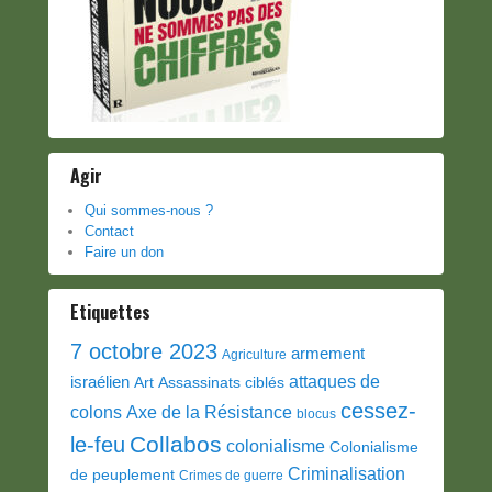
Agir
Qui sommes-nous ?
Contact
Faire un don
Etiquettes
7 octobre 2023
armement
Agriculture
attaques de
israélien
Art
Assassinats ciblés
cessez-
colons
Axe de la Résistance
blocus
Collabos
le-feu
colonialisme
Colonialisme
Criminalisation
de peuplement
Crimes de guerre