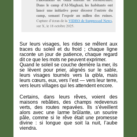
Dans le camp d’Al-Maghazi, les habitants ont
lancé une initiative pour décorer l’entrée du
camp, semant l’espoir au milieu des ruines.
Capture d’écran de la
VIDEO de Suppressed News
,
sur X, le 18 octobre 2025.
Sur leurs visages, les rides se mêlent aux
traces du soleil et du froid ; chaque ligne
raconte un jour de patience, chaque regard
dit ce que les mots ne peuvent exprimer.
Quand le soleil se couche derrière la mer, ils
se lèvent pour prier, alignés sur le sable,
leurs visages tournés vers la
qibla
, mais
leurs cœurs, eux, vers l’est — vers leur terre,
vers leurs villages qui les attendent encore.
Certains, dans leurs rêves, voient des
maisons rebâties, des champs redevenus
verts, des routes repavées. Ils s’éveillent
alors avec une larme brûlante, un sourire
pâle, comme si le rêve était une promesse
divine : si longue que soit la nuit, l’aube
viendra.