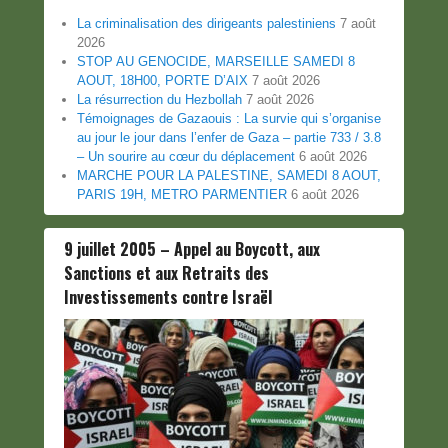
La criminalisation des dirigeants palestiniens
7 août
2026
STOP AU GENOCIDE, MARSEILLE SAMEDI 8
AOUT, 18H00, PORTE D’AIX
7 août 2026
La résurrection du Hezbollah
7 août 2026
Témoignages de Gazaouis : La survie qui s’organise
au jour le jour dans l’enfer de Gaza – partie 733 / 3.8
– Un sourire au cœur du déplacement
6 août 2026
MARCHE POUR LA PALESTINE, SAMEDI 8 AOUT,
PARIS 19H, METRO PARMENTIER
6 août 2026
9 juillet 2005 – Appel au Boycott, aux
Sanctions et aux Retraits des
Investissements contre Israël