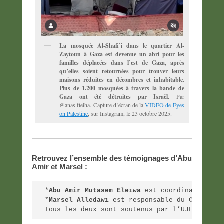
La mosquée Al-Shafi’i dans le quartier Al-
Zaytoun à Gaza est devenue un abri pour les
familles déplacées dans l’est de Gaza, après
qu’elles soient retournées pour trouver leurs
maisons réduites en décombres et inhabitable.
Plus de 1.200 mosquées à travers la bande de
Gaza ont été détruites par Israël.
Par
@anas.fteiha. Capture d’écran de la
VIDEO de Eyes
on Palestine
, sur Instagram, le 23 octobre 2025.
Retrouvez l’ensemble des témoignages d’Abu
Amir et Marsel :
*
Abu Amir Mutasem Eleïwa
 est coordinateur de
*
Marsel Alledawi
 est responsable du Centre I
Tous les deux sont soutenus par l’UJFP en Fr