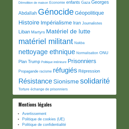
Georges
enfants
Gaza
Economie
Démolition de maison
Génocide
Géopolitique
Abdallah
Histoire
Impérialisme
Iran
Journalistes
Matériel de lutte
Liban
Martyrs
matériel militant
Nakba
nettoyage ethnique
ONU
Normalisation
Prisonniers
Plan Trump
Politique intérieure
réfugiés
Répression
Propagande
racisme
solidarité
Résistance
Sionisme
Torture
échange de prisonniers
Mentions légales
Avertissement
Politique de cookies (UE)
Politique de confidentialité