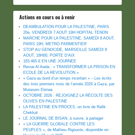
Actions en cours ou à venir
DEAMBULATION POUR LA PALESTINE, PARIS
20e, VENDREDI 7 AOUT 19H HOPITAL TENON
MARCHE POUR LA PALESTINE, SAMEDI 8 AOUT,
PARIS 19H, METRO PARMENTIER
STOP AU GENOCIDE, MARSEILLE SAMEDI 8
AOUT, 18H00, PORTE D’AIX
183.465 € EN UNE JOURNEE
Revue Al Awda : « TRANSFORMER LA PRISON EN
ECOLE DE LA REVOLUTION »
« Gaza au bord d’un temps incertain » – Les écrits
des trois premiers mois de l’année 2026 à Gaza, par
Mutasem Eleïwa
OCTOBRE 2026 : REJOIGNEZ LA RÉCOLTE DES
OLIVES EN PALESTINE
LA PALESTINE EN PROCES, un livre de Rafik
Chekkat
LE JOURNAL DE BISAN, à suivre, à partager
« LA GUERRE GLOBALE CONTRE LES
PEUPLES », de Mathieu Rigouste, disponible en