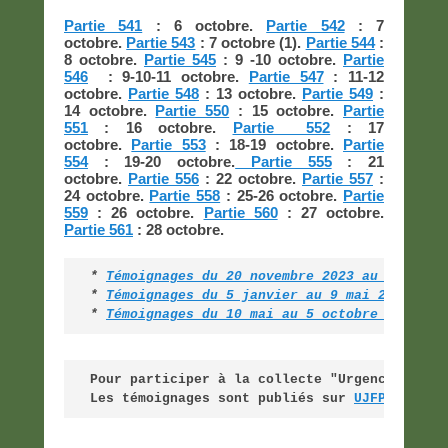
Partie 541
: 6 octobre.
Partie 542
: 7
octobre.
Partie 543
: 7 octobre (1).
Partie 544
:
8 octobre.
Partie 545
: 9 -10 octobre.
Partie
546
: 9-10-11 octobre.
Partie 547
: 11-12
octobre.
Partie 548
: 13 octobre.
Partie 549
:
14 octobre.
Partie 550
: 15 octobre.
Partie
551
: 16 octobre.
Partie 552
: 17
octobre.
Partie 553
: 18-19 octobre.
Partie
554
: 19-20 octobre.
Partie 555
: 21
octobre.
Partie 556
: 22 octobre.
Partie 557
:
24 octobre.
Partie 558
: 25-26 octobre.
Partie
559
: 26 octobre.
Partie 560
: 27 octobre.
Partie 561
: 28 octobre.
* 
Témoignages du 20 novembre 2023 au 5 janvi
* 
Témoignages du 5 janvier au 9 mai 2025 (pa
*
Témoignages du 10 mai au 5 octobre 2025 (p
Pour participer à la collecte "Urgence Guerr
Les témoignages sont publiés sur 
UJFP
 /
Alte