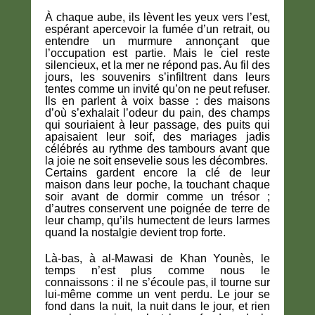
À chaque aube, ils lèvent les yeux vers l’est,
espérant apercevoir la fumée d’un retrait, ou
entendre un murmure annonçant que
l’occupation est partie. Mais le ciel reste
silencieux, et la mer ne répond pas. Au fil des
jours, les souvenirs s’infiltrent dans leurs
tentes comme un invité qu’on ne peut refuser.
Ils en parlent à voix basse : des maisons
d’où s’exhalait l’odeur du pain, des champs
qui souriaient à leur passage, des puits qui
apaisaient leur soif, des mariages jadis
célébrés au rythme des tambours avant que
la joie ne soit ensevelie sous les décombres.
Certains gardent encore la clé de leur
maison dans leur poche, la touchant chaque
soir avant de dormir comme un trésor ;
d’autres conservent une poignée de terre de
leur champ, qu’ils humectent de leurs larmes
quand la nostalgie devient trop forte.
Là-bas, à al-Mawasi de Khan Younès, le
temps n’est plus comme nous le
connaissons : il ne s’écoule pas, il tourne sur
lui-même comme un vent perdu. Le jour se
fond dans la nuit, la nuit dans le jour, et rien