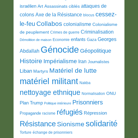
attaques de
israélien
Art
Assassinats ciblés
cessez-
colons
Axe de la Résistance
blocus
Collabos
le-feu
colonialisme
Colonialisme
Criminalisation
de peuplement
Crimes de guerre
Georges
enfants
Gaza
Economie
Démolition de maison
Génocide
Géopolitique
Abdallah
Histoire
Impérialisme
Iran
Journalistes
Matériel de lutte
Liban
Martyrs
matériel militant
Nakba
nettoyage ethnique
ONU
Normalisation
Prisonniers
Plan Trump
Politique intérieure
réfugiés
Répression
Propagande
racisme
solidarité
Résistance
Sionisme
Torture
échange de prisonniers