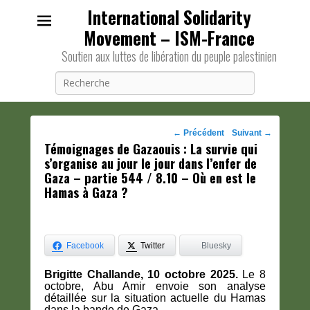
International Solidarity
Movement – ISM-France
Soutien aux luttes de libération du peuple palestinien
Recherche
Navigation
←
Précédent
Suivant
→
Témoignages de Gazaouis : La survie qui
des
s’organise au jour le jour dans l’enfer de
posts
Gaza – partie 544 / 8.10 – Où en est le
Hamas à Gaza ?
Facebook
Twitter
Bluesky
Brigitte Challande, 10 octobre 2025.
Le 8
octobre, Abu Amir envoie son analyse
détaillée sur la situation actuelle du Hamas
dans la bande de Gaza.