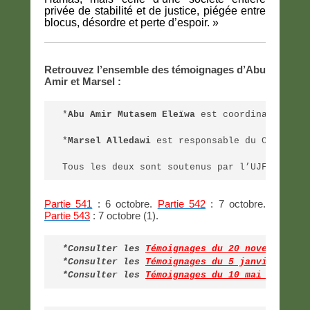
privée de stabilité et de justice, piégée entre
blocus, désordre et perte d’espoir. »
Retrouvez l’ensemble des témoignages d’Abu
Amir et Marsel :
*
Abu Amir Mutasem Eleïwa
 est coordinateur de
*
Marsel Alledawi
 est responsable du Centre I
Tous les deux sont soutenus par l’UJFP en Fr
Partie 541
: 6 octobre.
Partie 542
: 7 octobre.
Partie
543
: 7 octobre (1).
*Consulter les 
Témoignages du 20 novembre 20
*Consulter les 
Témoignages du 5 janvier au 9
*Consulter les
Témoignages du 10 mai au 5 oc