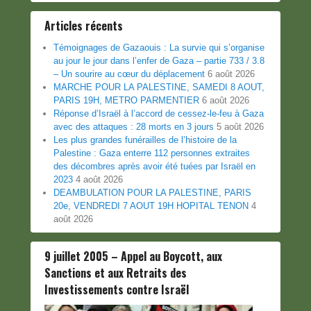
Articles récents
Témoignages de Gazaouis : La survie qui s’organise
au jour le jour dans l’enfer de Gaza – partie 733 / 3.8
– Un sourire au cœur du déplacement
6 août 2026
MARCHE POUR LA PALESTINE, SAMEDI 8 AOUT,
PARIS 19H, METRO PARMENTIER
6 août 2026
Réponse d’Israël à l’accord de cessez-le-feu à Gaza
avec des attaques : 28 morts en 3 jours
5 août 2026
Les plus grandes funérailles de l’histoire de la
Palestine : Gaza enterre 112 personnes extraites
des décombres après avoir été tuées par Israël en
2023
4 août 2026
DEAMBULATION POUR LA PALESTINE, PARIS
20e, VENDREDI 7 AOUT 19H HOPITAL TENON
4
août 2026
9 juillet 2005 – Appel au Boycott, aux
Sanctions et aux Retraits des
Investissements contre Israël