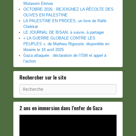
Mutasem Eleïwa
OCTOBRE 2026 : REJOIGNEZ LA RÉCOLTE DES
OLIVES EN PALESTINE
LA PALESTINE EN PROCES, un livre de Rafik
Chekkat
LE JOURNAL DE BISAN, à suivre, à partager
« LA GUERRE GLOBALE CONTRE LES
PEUPLES », de Mathieu Rigouste, disponible en
librairie le 18 avril 2025
Gaza attaquée : déclaration de l’ISM et appel à
l’action
Rechercher sur le site
Recherche
2 ans en immersion dans l’enfer de Gaza
Lecteur
vidéo