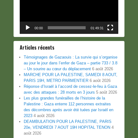
00:00
01:49:31
Articles récents
Témoignages de Gazaouis : La survie qui s’organise
au jour le jour dans l’enfer de Gaza – partie 733 / 3.8
– Un sourire au cœur du déplacement
6 août 2026
MARCHE POUR LA PALESTINE, SAMEDI 8 AOUT,
PARIS 19H, METRO PARMENTIER
6 août 2026
Réponse d’Israël à l’accord de cessez-le-feu à Gaza
avec des attaques : 28 morts en 3 jours
5 août 2026
Les plus grandes funérailles de l’histoire de la
Palestine : Gaza enterre 112 personnes extraites
des décombres après avoir été tuées par Israël en
2023
4 août 2026
DEAMBULATION POUR LA PALESTINE, PARIS
20e, VENDREDI 7 AOUT 19H HOPITAL TENON
4
août 2026