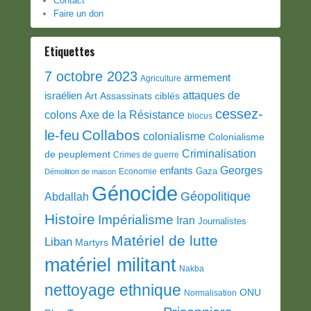
Contact
Faire un don
Etiquettes
7 octobre 2023
armement
Agriculture
attaques de
israélien
Art
Assassinats ciblés
cessez-
colons
Axe de la Résistance
blocus
Collabos
le-feu
colonialisme
Colonialisme
Criminalisation
de peuplement
Crimes de guerre
Georges
enfants
Gaza
Economie
Démolition de maison
Génocide
Géopolitique
Abdallah
Histoire
Impérialisme
Iran
Journalistes
Matériel de lutte
Liban
Martyrs
matériel militant
Nakba
nettoyage ethnique
ONU
Normalisation