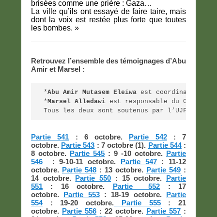
brisées comme une prière : Gaza…
La ville qu’ils ont essayé de faire taire, mais
dont la voix est restée plus forte que toutes
les bombes. »
Retrouvez l’ensemble des témoignages d’Abu
Amir et Marsel :
*
Abu Amir Mutasem Eleïwa
 est coordinateur de
*
Marsel Alledawi
 est responsable du Centre I
Tous les deux sont soutenus par l’UJFP en Fr
Partie 541
: 6 octobre.
Partie 542
: 7
octobre.
Partie 543
: 7 octobre (1).
Partie 544
:
8 octobre.
Partie 545
: 9 -10 octobre.
Partie
546
: 9-10-11 octobre.
Partie 547
: 11-12
octobre.
Partie 548
: 13 octobre.
Partie 549
:
14 octobre.
Partie 550
: 15 octobre.
Partie
551
: 16 octobre.
Partie 552
: 17
octobre.
Partie 553
: 18-19 octobre.
Partie
554
: 19-20 octobre.
Partie 555
: 21
octobre.
Partie 556
: 22 octobre.
Partie 557
: