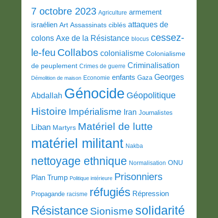
7 octobre 2023
armement
Agriculture
attaques de
israélien
Art
Assassinats ciblés
cessez-
colons
Axe de la Résistance
blocus
Collabos
le-feu
colonialisme
Colonialisme
Criminalisation
de peuplement
Crimes de guerre
Georges
enfants
Gaza
Economie
Démolition de maison
Génocide
Géopolitique
Abdallah
Histoire
Impérialisme
Iran
Journalistes
Matériel de lutte
Liban
Martyrs
matériel militant
Nakba
nettoyage ethnique
ONU
Normalisation
Prisonniers
Plan Trump
Politique intérieure
réfugiés
Répression
Propagande
racisme
solidarité
Résistance
Sionisme