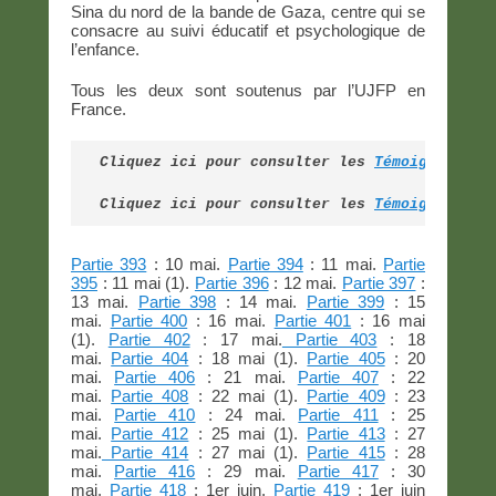
Sina du nord de la bande de Gaza, centre qui se
consacre au suivi éducatif et psychologique de
l’enfance.
Tous les deux sont soutenus par l’UJFP en
France.
Cliquez ici pour consulter les 
Témoignages d
Cliquez ici pour consulter les 
Témoignages d
Partie 393
: 10 mai.
Partie 394
: 11 mai.
Partie
395
: 11 mai (1).
Partie 396
: 12 mai.
Partie 397
:
13 mai.
Partie 398
: 14 mai.
Partie 399
: 15
mai.
Partie 400
: 16 mai.
Partie 401
: 16 mai
(1).
Partie 402
: 17 mai.
Partie 403
: 18
mai.
Partie 404
: 18 mai (1).
Partie 405
: 20
mai.
Partie 406
: 21 mai.
Partie 407
: 22
mai.
Partie 408
: 22 mai (1).
Partie 409
: 23
mai.
Partie 410
: 24 mai.
Partie 411
: 25
mai.
Partie 412
: 25 mai (1).
Partie 413
: 27
mai.
Partie 414
: 27 mai (1).
Partie 415
: 28
mai.
Partie 416
: 29 mai.
Partie 417
: 30
mai.
Partie 418
: 1er juin.
Partie 419
: 1er juin