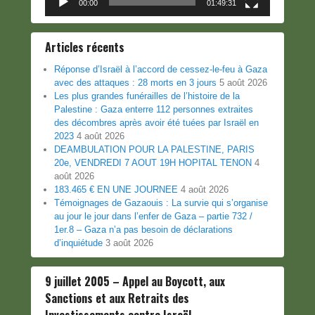
00:00
01:49:31
Articles récents
Réponse d’Israël à l’accord de cessez-le-feu à Gaza
avec des attaques : 28 morts en 3 jours
5 août 2026
Les plus grandes funérailles de l’histoire de la
Palestine : Gaza enterre 112 personnes extraites
des décombres après avoir été tuées par Israël en
2023
4 août 2026
DEAMBULATION POUR LA PALESTINE, PARIS
20e, VENDREDI 7 AOUT 19H HOPITAL TENON
4
août 2026
183.465 € EN UNE JOURNEE
4 août 2026
Témoignages de Gazaouis : La survie qui s’organise
au jour le jour dans l’enfer de Gaza – partie 732 /
1er.8 – Gaza n’a pas besoin de déclarations
d’inquiétude
3 août 2026
9 juillet 2005 – Appel au Boycott, aux
Sanctions et aux Retraits des
Investissements contre Israël