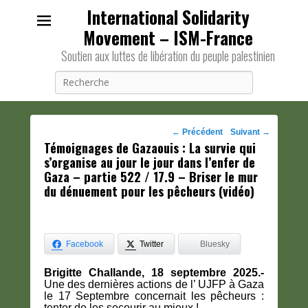
International Solidarity
Movement – ISM-France
Soutien aux luttes de libération du peuple palestinien
Recherche
Navigation
←
Précédent
Suivant
→
Témoignages de Gazaouis : La survie qui
des
s’organise au jour le jour dans l’enfer de
posts
Gaza – partie 522 / 17.9 – Briser le mur
du dénuement pour les pêcheurs (vidéo)
Facebook
Twitter
Bluesky
Brigitte Challande, 18 septembre 2025.-
Une des dernières actions de l’ UJFP à Gaza
le 17 Septembre concernait les pêcheurs :
tenter de les secourir au mieux !