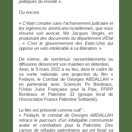
politiques du monde
».
Ou encore
«
C’était compter sans l’acharnement judiciaire et
les ingérences américano-israéliennes, que nous
résume son avocat, Me Jacques Vergès, en
produisant des
documents du département d’État
: « C’est le gouvernement des Etats-Unis qui
oppose
un
veto
intolérable à sa libération.
»
De même, de nombreux rassemblements ou
diffusions dénoncent son maintien en détention.
Ainsi, le 9 mars 2022 a eu lieu, dans le cadre de
sa sortie nationale, une projection du film «
Fedayin, le Combat de Georges ABDALLAH »
en partenariat avec Sciences Po Bordeaux,
l’Union Juive Française pour la Paix, FFIPP
Bordeaux et Palestine 33 (groupe local de
l’Association France Palestine Solidarité).
5
Le film est présenté comme suit
:
«
Fedayin, le combat de Georges ABDALLAH
retrace le parcours d’un infatigable communiste
arabe et combattant pour la Palestine. Des
camps de réfugiés palestiniens qui ont forgé sa