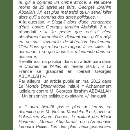
là, qui a commis un crime atroce, a été libéré
moins de 20 après les faits. Georges Ibrahim
Abdallah, lui, est plus mal traité qu’un serial killer
alors qu’il a commis des actes politiques. »
A la question,
« S’agit-il alors d’une vengeance
d’état, contre Georges Ibrahim Abdallah ? »
, il
répondait
: « Je pense que oui et c’est
absolument lamentable, d’autant plus qu’il a déjà
eu un avis favorable de libération localement.
C’est Paris qui refuse par rapport à ses alliés. Je
demande à ce que la justice m’entende dans ce
dossier
».
Il réaffirmait sa position dans un article paru dans
le
Courrier de l’Atlas
en février 2016 : « La
France se grandirait en libérant Georges
3
ABDALLAH ».
Par ailleurs, un article publié en mai 2012 dans
Le Monde Diplomatique
intitulé « Acharnement
judiciaire contre M. Georges Ibrahim ABDALLAH
4
– Un prisonnier politique expiatoire »,
indiquait :
«
Il aura bientôt passé plus de temps en
détention que M. Nelson Mandela. Il est, avec le
Palestinien Karim Younes, le militant des Black
Panthers Mumia Abu-Jamal ou l’Amérindien
Leonard Peltier, l’un des plus vieux prisonniers