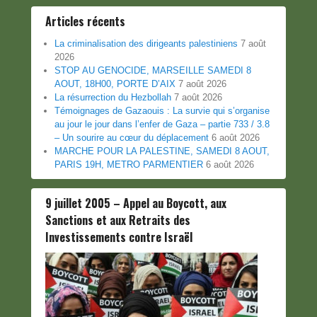
Articles récents
La criminalisation des dirigeants palestiniens
7 août
2026
STOP AU GENOCIDE, MARSEILLE SAMEDI 8
AOUT, 18H00, PORTE D’AIX
7 août 2026
La résurrection du Hezbollah
7 août 2026
Témoignages de Gazaouis : La survie qui s’organise
au jour le jour dans l’enfer de Gaza – partie 733 / 3.8
– Un sourire au cœur du déplacement
6 août 2026
MARCHE POUR LA PALESTINE, SAMEDI 8 AOUT,
PARIS 19H, METRO PARMENTIER
6 août 2026
9 juillet 2005 – Appel au Boycott, aux
Sanctions et aux Retraits des
Investissements contre Israël