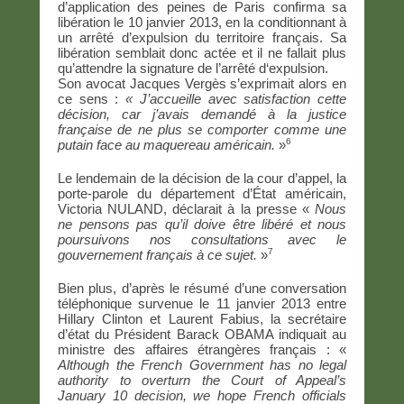
d’application des peines de Paris confirma sa
libération le 10 janvier 2013, en la conditionnant à
un arrêté d’expulsion du territoire français. Sa
libération semblait donc actée et il ne fallait plus
qu’attendre la signature de l’arrêté d‘expulsion.
Son avocat Jacques Vergès s’exprimait alors en
ce sens :
« J’accueille avec satisfaction cette
décision, car j’avais demandé à la justice
française de ne plus se comporter comme une
6
putain face au maquereau américain.
»
Le lendemain de la décision de la cour d’appel, la
porte-parole du département d’État américain,
Victoria NULAND, déclarait à la presse «
Nous
ne pensons pas qu’il doive être libéré et nous
poursuivons nos consultations avec le
7
gouvernement français à ce sujet.
»
Bien plus, d’après le résumé d’une conversation
téléphonique survenue le 11 janvier 2013 entre
Hillary Clinton et Laurent Fabius, la secrétaire
d’état du Président Barack OBAMA indiquait au
ministre des affaires étrangères français : «
Although the French Government has no legal
authority to overturn the Court of Appeal’s
January 10 decision, we hope French officials