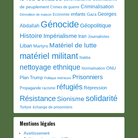
Criminalisation
de peuplement
Crimes de guerre
Georges
enfants
Gaza
Economie
Démolition de maison
Génocide
Géopolitique
Abdallah
Histoire
Impérialisme
Iran
Journalistes
Matériel de lutte
Liban
Martyrs
matériel militant
Nakba
nettoyage ethnique
ONU
Normalisation
Prisonniers
Plan Trump
Politique intérieure
réfugiés
Répression
Propagande
racisme
solidarité
Résistance
Sionisme
Torture
échange de prisonniers
Mentions légales
Avertissement