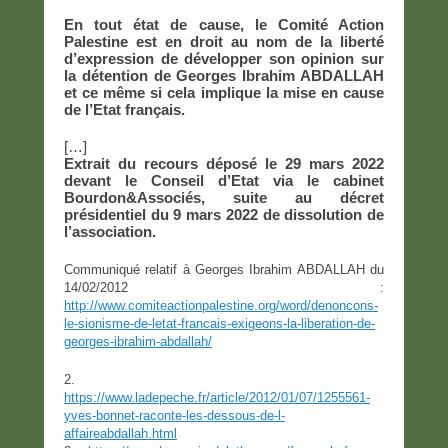
En tout état de cause, le Comité Action
Palestine est en droit au nom de la liberté
d’expression de développer son opinion sur
la détention de Georges Ibrahim ABDALLAH
et ce même si cela implique la mise en cause
de l’Etat français.
[…]
Extrait du recours déposé le 29 mars 2022
devant le Conseil d’Etat via le cabinet
Bourdon&Associés, suite au décret
présidentiel du 9 mars 2022 de dissolution de
l’association.
Communiqué relatif à Georges Ibrahim ABDALLAH du
14/02/2012 :
http://www.comiteactionpalestine.org/word/denoncons-
le-sionisme-de-letat-francais-exigeons-la-liberation-de-
georges-ibrahim-abdallah/
2.
https://www.ladepeche.fr/article/2012/01/07/1255561-
yves-bonnet-raconte-les-dessous-de-l-
affaireabdallah.html