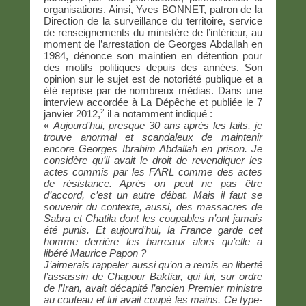
organisations. Ainsi, Yves BONNET, patron de la
Direction de la surveillance du territoire, service
de renseignements du ministère de l’intérieur, au
moment de l’arrestation de Georges Abdallah en
1984, dénonce son maintien en détention pour
des motifs politiques depuis des années. Son
opinion sur le sujet est de notoriété publique et a
été reprise par de nombreux médias. Dans une
interview accordée à La Dépêche et publiée le 7
2
janvier 2012,
il a notamment indiqué :
«
Aujourd’hui, presque 30 ans après les faits, je
trouve anormal et scandaleux de maintenir
encore Georges Ibrahim Abdallah en prison. Je
considère qu’il avait le droit de revendiquer les
actes commis par les FARL comme des actes
de résistance. Après on peut ne pas être
d’accord, c’est un autre débat. Mais il faut se
souvenir du contexte, aussi, des massacres de
Sabra et Chatila dont les coupables n’ont jamais
été punis. Et aujourd’hui, la France garde cet
homme derrière les barreaux alors qu’elle a
libéré Maurice Papon ?
J’aimerais rappeler aussi qu’on a remis en liberté
l’assassin de Chapour Baktiar, qui lui, sur ordre
de l’Iran, avait décapité l’ancien Premier ministre
au couteau et lui avait coupé les mains. Ce type-