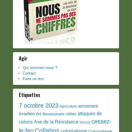
Agir
Qui sommes-nous ?
Contact
Faire un don
Etiquettes
7 octobre 2023
armement
Agriculture
attaques de
israélien
Art
Assassinats ciblés
cessez-
colons
Axe de la Résistance
blocus
Collabos
le-feu
colonialisme
Colonialisme