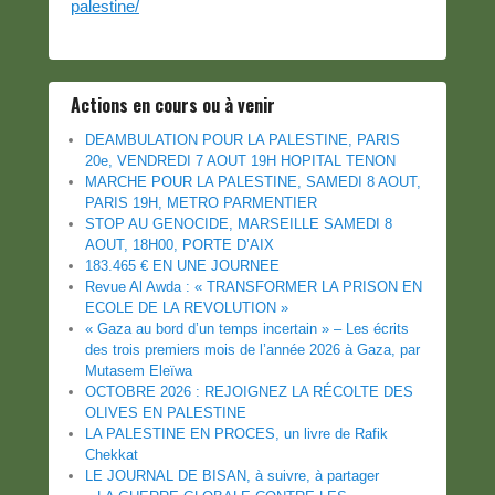
palestine/
Actions en cours ou à venir
DEAMBULATION POUR LA PALESTINE, PARIS
20e, VENDREDI 7 AOUT 19H HOPITAL TENON
MARCHE POUR LA PALESTINE, SAMEDI 8 AOUT,
PARIS 19H, METRO PARMENTIER
STOP AU GENOCIDE, MARSEILLE SAMEDI 8
AOUT, 18H00, PORTE D’AIX
183.465 € EN UNE JOURNEE
Revue Al Awda : « TRANSFORMER LA PRISON EN
ECOLE DE LA REVOLUTION »
« Gaza au bord d’un temps incertain » – Les écrits
des trois premiers mois de l’année 2026 à Gaza, par
Mutasem Eleïwa
OCTOBRE 2026 : REJOIGNEZ LA RÉCOLTE DES
OLIVES EN PALESTINE
LA PALESTINE EN PROCES, un livre de Rafik
Chekkat
LE JOURNAL DE BISAN, à suivre, à partager