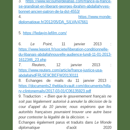
3.
https://www.lecourrierdelatlas.com/france-la-france-
se-grandirait-en-liberant-georges-ibrahim-abdallahyves-
bonnet-ancien-patron-de-la-dst-4553/
4.
https://www.monde-
diplomatique.fr/2012/05/DA_SILVA/47661
5.
https://fedayin-lefilm.com/
6.
Le Point,
11 janvier 2013 :
https://www.lepoint.fr/societe/liberation-conditionnelle-
du-libanais-abdallahnouvelle-audience-lundi-11-01-2013-
1612346_23.php
7.
Reuters
, 12 janvier 2013 :
https://www.reuters.com/article/france-justice-usa-
abdallahidFRL5E9CBEFW20130111
8. Echanges de mails du 11 janvier 2013 :
https://documents2.theblackvault.com/documents/hilla
ry-clintonemails/2017-03-01/C06135923.pdf
9. Traduction : «
Bien que le gouvernement français ne
soit pas légalement autorisé à annuler la décision de la
cour d’appel du 10 janvier, nous espérons que les
autorités françaises pourraient trouver une autre base
pour contester la légalité de la décision.
»
Echanges également parus et traduits dans
Le Monde
diplomatique
d’août 2020