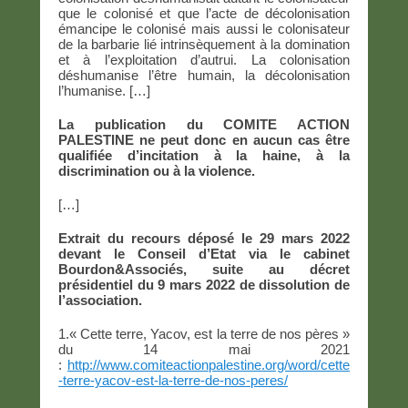
que le colonisé et que l’acte de décolonisation
émancipe le colonisé mais aussi le colonisateur
de la barbarie lié intrinsèquement à la domination
et à l’exploitation d’autrui. La colonisation
déshumanise l’être humain, la décolonisation
l’humanise. […]
La publication du COMITE ACTION
PALESTINE ne peut donc en aucun cas être
qualifiée d’incitation à la haine, à la
discrimination ou à la violence.
[…]
Extrait du recours déposé le 29 mars 2022
devant le Conseil d’Etat via le cabinet
Bourdon&Associés, suite au décret
présidentiel du 9 mars 2022 de dissolution de
l’association.
1.« Cette terre, Yacov, est la terre de nos pères »
du 14 mai 2021
:
http://www.comiteactionpalestine.org/word/cette
-terre-yacov-est-la-terre-de-nos-peres/