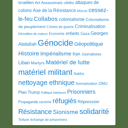
attaques de
israélien
Art
Assassinats ciblés
cessez-
colons
Axe de la Résistance
blocus
Collabos
le-feu
colonialisme
Colonialisme
Criminalisation
de peuplement
Crimes de guerre
Georges
enfants
Gaza
Economie
Démolition de maison
Génocide
Géopolitique
Abdallah
Histoire
Impérialisme
Iran
Journalistes
Matériel de lutte
Liban
Martyrs
matériel militant
Nakba
nettoyage ethnique
ONU
Normalisation
Prisonniers
Plan Trump
Politique intérieure
réfugiés
Répression
Propagande
racisme
solidarité
Résistance
Sionisme
Torture
échange de prisonniers