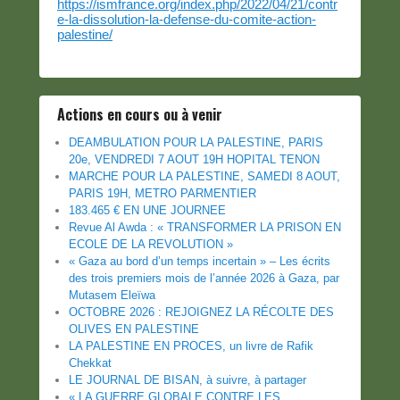
https://ismfrance.org/index.php/2022/04/21/contr
e-la-dissolution-la-defense-du-comite-action-
palestine/
Actions en cours ou à venir
DEAMBULATION POUR LA PALESTINE, PARIS
20e, VENDREDI 7 AOUT 19H HOPITAL TENON
MARCHE POUR LA PALESTINE, SAMEDI 8 AOUT,
PARIS 19H, METRO PARMENTIER
183.465 € EN UNE JOURNEE
Revue Al Awda : « TRANSFORMER LA PRISON EN
ECOLE DE LA REVOLUTION »
« Gaza au bord d’un temps incertain » – Les écrits
des trois premiers mois de l’année 2026 à Gaza, par
Mutasem Eleïwa
OCTOBRE 2026 : REJOIGNEZ LA RÉCOLTE DES
OLIVES EN PALESTINE
LA PALESTINE EN PROCES, un livre de Rafik
Chekkat
LE JOURNAL DE BISAN, à suivre, à partager
« LA GUERRE GLOBALE CONTRE LES