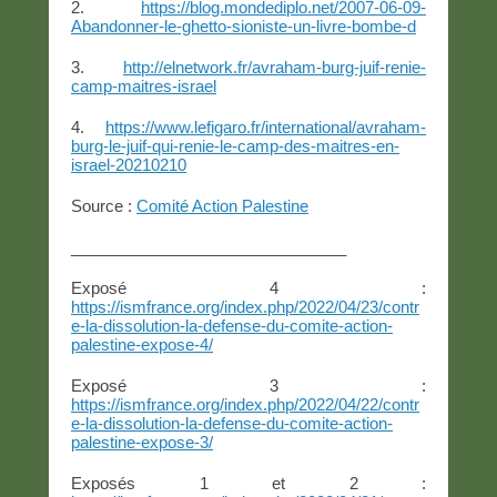
2.
https://blog.mondediplo.net/2007-06-09-
Abandonner-le-ghetto-sioniste-un-livre-bombe-d
3.
http://elnetwork.fr/avraham-burg-juif-renie-
camp-maitres-israel
4.
https://www.lefigaro.fr/international/avraham-
burg-le-juif-qui-renie-le-camp-des-maitres-en-
israel-20210210
Source :
Comité Action Palestine
_______________________________
Exposé 4 :
https://ismfrance.org/index.php/2022/04/23/contr
e-la-dissolution-la-defense-du-comite-action-
palestine-expose-4/
Exposé 3 :
https://ismfrance.org/index.php/2022/04/22/contr
e-la-dissolution-la-defense-du-comite-action-
palestine-expose-3/
Exposés 1 et 2 :