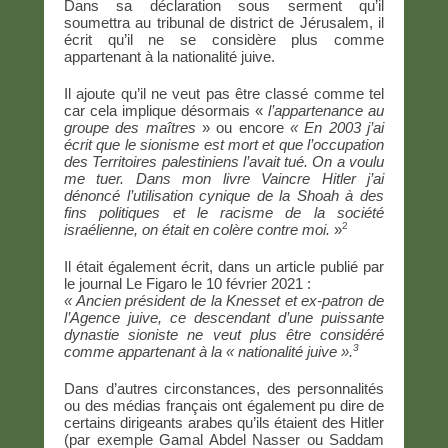
Dans sa déclaration sous serment qu’il
soumettra au tribunal de district de Jérusalem, il
écrit qu’il ne se considère plus comme
appartenant à la nationalité juive.
Il ajoute qu’il ne veut pas être classé comme tel
car cela implique désormais «
l’appartenance au
groupe des maîtres
» ou encore
« En 2003 j’ai
écrit que le sionisme est mort et que l’occupation
des Territoires palestiniens l’avait tué. On a voulu
me tuer. Dans mon livre Vaincre Hitler j’ai
dénoncé l’utilisation cynique de la Shoah à des
fins politiques et le racisme de la société
2
israélienne, on était en colère contre moi.
»
Il était également écrit, dans un article publié par
le journal Le Figaro le 10 février 2021 :
« Ancien président de la Knesset et ex-patron de
l’Agence juive, ce descendant d’une puissante
dynastie sioniste ne veut plus être considéré
3
comme appartenant à la « nationalité juive ».
Dans d’autres circonstances, des personnalités
ou des médias français ont également pu dire de
certains dirigeants arabes qu’ils étaient des Hitler
(par exemple Gamal Abdel Nasser ou Saddam