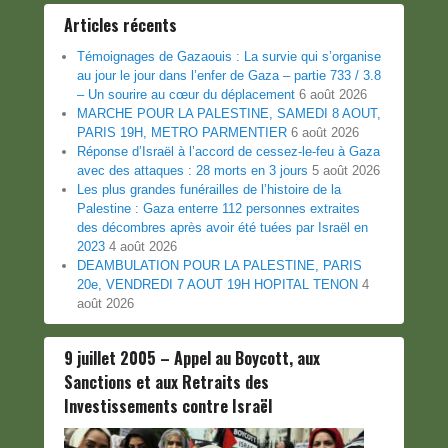
Articles récents
Témoignages de Gazaouis : La survie qui s’organise
au jour le jour dans l’enfer de Gaza – partie 733 / 3.8
– Un sourire au cœur du déplacement
6 août 2026
MARCHE POUR LA PALESTINE, SAMEDI 8 AOUT,
PARIS 19H, METRO PARMENTIER
6 août 2026
Réponse d’Israël à l’accord de cessez-le-feu à Gaza
avec des attaques : 28 morts en 3 jours
5 août 2026
Les plus grandes funérailles de l’histoire de la
Palestine : Gaza enterre 112 personnes extraites
des décombres après avoir été tuées par Israël en
2023
4 août 2026
DEAMBULATION POUR LA PALESTINE, PARIS
20e, VENDREDI 7 AOUT 19H HOPITAL TENON
4
août 2026
9 juillet 2005 – Appel au Boycott, aux
Sanctions et aux Retraits des
Investissements contre Israël