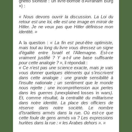
ghetto sioniste : un livre-bombe d’Avraham Burg
») :
« Nous devons ouvrir la discussion. La Loi du
retour est une loi, elle est une image en miroir de
Hitler. Je ne veux pas que Hitler définisse mon
identité. »
A la question :
« La fin est peut-être optimiste,
mais tout au long du livre vous dressez un signe
d’égalité entre Israël et l’Allemagne. Est-ce
vraiment justifié ? Y a-t-il une base suffisante
pour cette analogie ? »
, il répondait :
« Ce n’est pas une science exacte, mais je vais
vous donner quelques éléments qui s’inscrivent
dans cette analogie : une grande sensibilité à
l’insulte nationale ; un sentiment que le monde
nous rejette ; une incompréhension aux pertes
dans les guerres (
unexplained losses in wars
).
Et, comme résultat, la centralité du militarisme
dans notre identité. La place des officiers de
réserve dans notre société. Le nombre
d’Israéliens armés dans la rue. Où est-ce que
cette foule de gens armés va ? Les expressions
hurlées dans la rue : « les Arabes dehors ». »