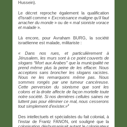
Hussein).
Le décret reproche également la qualification
d’Israël comme «
Excroissance maligne qu’il faut
arracher du monde
» ou de «
mal sioniste vorace
et malade
».
Là encore, pour Avraham BURG, la société
israélienne est malade, militariste :
« Dans nos rues, et particulièrement à
Jérusalem, les murs sont à ce point couverts de
slogans “Mort aux Arabes” que la municipalité ne
prend même plus la peine de les effacer. Nous
acceptons sans broncher les slogans racistes.
Nous ne les remarquons même pas. Nous
sommes rongés par une tumeur cancéreuse.
Cette perversion du sionisme que sont les
colons et la droite affecte de façon mortelle toute
notre société. Si nos dernières cellules saines ne
luttent pas pour éliminer ce mal, nous cesserons
4
tout simplement d’exister.»
Des intellectuels et spécialistes du fait colonial, à
l’instar de Frantz FANON, ont souligné que la
colonisation déshumanisait autant le colonisateur