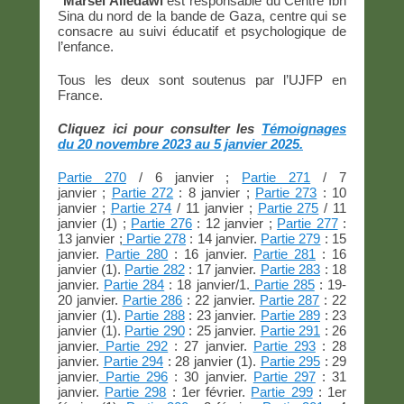
*
Marsel Alledawi
est responsable du Centre Ibn
Sina du nord de la bande de Gaza, centre qui se
consacre au suivi éducatif et psychologique de
l’enfance.
Tous les deux sont soutenus par l’UJFP en
France.
Cliquez ici pour consulter les
Témoignages
du 20 novembre 2023 au 5 janvier 2025.
Partie 270
/ 6 janvier ;
Partie 271
/ 7
janvier ;
Partie 272
: 8 janvier ;
Partie 273
: 10
janvier ;
Partie 274
/ 11 janvier ;
Partie 275
/ 11
janvier (1) ;
Partie 276
: 12 janvier ;
Partie 277
:
13 janvier ;
Partie 278
: 14 janvier.
Partie 279
: 15
janvier.
Partie 280
: 16 janvier.
Partie 281
: 16
janvier (1).
Partie 282
: 17 janvier.
Partie 283
: 18
janvier.
Partie 284
: 18 janvier/1.
Partie 285
: 19-
20 janvier.
Partie 286
: 22 janvier.
Partie 287
: 22
janvier (1).
Partie 288
: 23 janvier.
Partie 289
: 23
janvier (1).
Partie 290
: 25 janvier.
Partie 291
: 26
janvier.
Partie 292
: 27 janvier.
Partie 293
: 28
janvier.
Partie 294
: 28 janvier (1).
Partie 295
: 29
janvier.
Partie 296
: 30 janvier.
Partie 297
: 31
janvier.
Partie 298
: 1er février.
Partie 299
: 1er