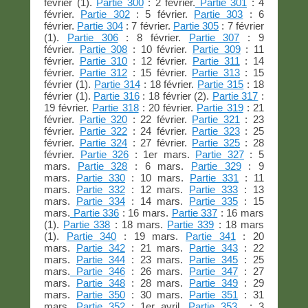
février (1).
Partie 300
: 2 février.
Partie 301
: 4
février.
Partie 302
: 5 février.
Partie 303
: 6
février.
Partie 304
: 7 février.
Partie 305
: 7 février
(1).
Partie 306
: 8 février.
Partie 307
: 9
février.
Partie 308
: 10 février.
Partie 309
: 11
février.
Partie 310
: 12 février.
Partie 311
: 14
février.
Partie 312
: 15 février.
Partie 313
: 15
février (1).
Partie 314
: 18 février.
Partie 315
: 18
février (1).
Partie 316
: 18 février (2).
Partie 317
:
19 février.
Partie 318
: 20 février.
Partie 319
: 21
février.
Partie 320
: 22 février.
Partie 321
: 23
février.
Partie 322
: 24 février.
Partie 323
: 25
février.
Partie 324
: 27 février.
Partie 325
: 28
février.
Partie 326
: 1er mars.
Partie 327
: 5
mars.
Partie 328
: 6 mars.
Partie 329
: 9
mars.
Partie 330
: 10 mars.
Partie 331
: 11
mars.
Partie 332
: 12 mars.
Partie 333
: 13
mars.
Partie 334
: 14 mars.
Partie 335
: 15
mars.
Partie 336
: 16 mars.
Partie 337
: 16 mars
(1).
Partie 338
: 18 mars.
Partie 339
: 18 mars
(1).
Partie 340
: 19 mars.
Partie 341
: 20
mars.
Partie 342
: 21 mars.
Partie 343
: 22
mars.
Partie 344
: 23 mars.
Partie 345
: 25
mars.
Partie 346
: 26 mars.
Partie 347
: 27
mars.
Partie 348
: 28 mars.
Partie 349
: 29
mars.
Partie 350
: 30 mars.
Partie 351
: 31
mars.
Partie 352
: 1er avril.
Partie 353
: 3