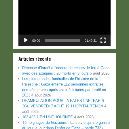
vidéo
00:00
01:49:31
Articles récents
Réponse d’Israël à l’accord de cessez-le-feu à Gaza
avec des attaques : 28 morts en 3 jours
5 août 2026
Les plus grandes funérailles de l’histoire de la
Palestine : Gaza enterre 112 personnes extraites
des décombres après avoir été tuées par Israël en
2023
4 août 2026
DEAMBULATION POUR LA PALESTINE, PARIS
20e, VENDREDI 7 AOUT 19H HOPITAL TENON
4
août 2026
183.465 € EN UNE JOURNEE
4 août 2026
Témoignages de Gazaouis : La survie qui s’organise
au jour le jour dans l’enfer de Gaza – partie 732 /