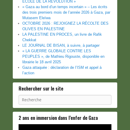
ECOLE DE LA REVOLUTION »
« Gaza au bord d’un temps incertain » – Les écrits
des trois premiers mois de l’année 2026 à Gaza, par
Mutasem Eleïwa
OCTOBRE 2026 : REJOIGNEZ LA RÉCOLTE DES
OLIVES EN PALESTINE
LA PALESTINE EN PROCES, un livre de Rafik
Chekkat
LE JOURNAL DE BISAN, à suivre, à partager
« LA GUERRE GLOBALE CONTRE LES
PEUPLES », de Mathieu Rigouste, disponible en
librairie le 18 avril 2025
Gaza attaquée : déclaration de l’ISM et appel à
l’action
Rechercher sur le site
Recherche
2 ans en immersion dans l’enfer de Gaza
Lecteur