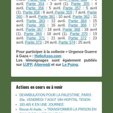
avril.
Partie 354
: 3 avril (1).
Partie 355
: 4
avril.
Partie 356
: 5 avril.
Partie 357
: 5 avril
(1).
Partie 358
: 6 avril.
Partie 359
: 7 avril.
Partie
360
: 9 avril.
Partie 361
: 10 avril.
Partie 362
: 11
avril.
Partie 363
: 12 avril.
Partie 364
: 15
avril.
Partie 365
: 16 avril.
Partie 366
: 17
avril.
Partie 367
: 18 avril.
Partie 368
: 18 avril
(1).
Partie 369
: 18 avril (1).
Partie 370
: 19
avril.
Partie 371
: 21 avril.
Partie 372
: 23
avril.
Partie 373
: 24 avril.
Partie 374
: 25 avril.
Pour participer à la collecte « Urgence Guerre
à Gaza » :
HelloAsso.com
Les témoignages sont également publiés
sur
UJFP
,
Altermidi
et sur
Le Poing
.
Actions en cours ou à venir
DEAMBULATION POUR LA PALESTINE, PARIS
20e, VENDREDI 7 AOUT 19H HOPITAL TENON
183.465 € EN UNE JOURNEE
Revue Al Awda : « TRANSFORMER LA PRISON EN