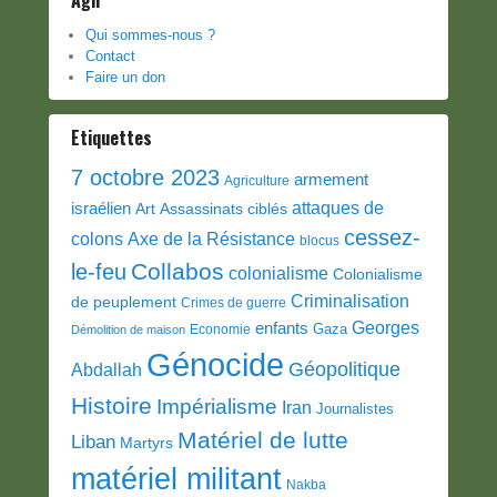
Agir
Qui sommes-nous ?
Contact
Faire un don
Etiquettes
7 octobre 2023
armement
Agriculture
attaques de
israélien
Art
Assassinats ciblés
cessez-
colons
Axe de la Résistance
blocus
Collabos
le-feu
colonialisme
Colonialisme
Criminalisation
de peuplement
Crimes de guerre
Georges
enfants
Gaza
Economie
Démolition de maison
Génocide
Géopolitique
Abdallah
Histoire
Impérialisme
Iran
Journalistes
Matériel de lutte
Liban
Martyrs
matériel militant
Nakba