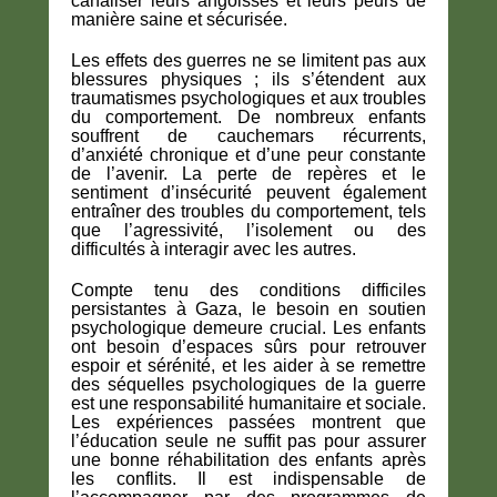
canaliser leurs angoisses et leurs peurs de
manière saine et sécurisée
.
Les effets des guerres ne se limitent pas aux
blessures physiques
;
ils s’étendent aux
traumatismes psychologiques et aux troubles
du comportement
. De nombreux enfants
souffrent de
cauchemars récurrents,
d’anxiété chronique et d’une peur constante
de l’avenir
. La perte de repères et le
sentiment d’insécurité peuvent également
entraîner des
troubles du comportement
, tels
que
l’agressivité, l’isolement ou des
difficultés à interagir avec les autres
.
Compte tenu des
conditions difficiles
persistantes à Gaza
,
le besoin en soutien
psychologique demeure crucial
. Les enfants
ont
besoin d’espaces sûrs pour retrouver
espoir et sérénité
, et les aider à
se remettre
des séquelles psychologiques de la guerre
est
une responsabilité humanitaire et sociale
.
Les expériences passées montrent que
l’éducation seule ne suffit pas
pour assurer
une bonne réhabilitation des enfants après
les conflits. Il est indispensable de