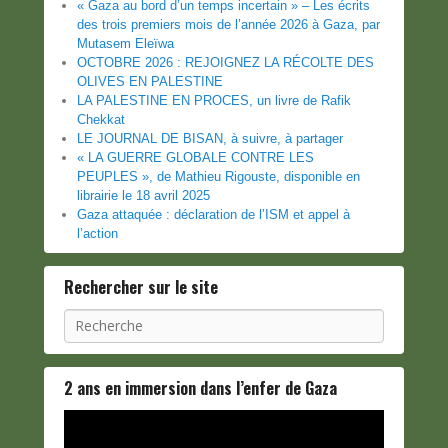
« Gaza au bord d’un temps incertain » – Les écrits
des trois premiers mois de l’année 2026 à Gaza, par
Mutasem Eleïwa
OCTOBRE 2026 : REJOIGNEZ LA RÉCOLTE DES
OLIVES EN PALESTINE
LA PALESTINE EN PROCES, un livre de Rafik
Chekkat
LE JOURNAL DE BISAN, à suivre, à partager
« LA GUERRE GLOBALE CONTRE LES
PEUPLES », de Mathieu Rigouste, disponible en
librairie le 18 avril 2025
Gaza attaquée : déclaration de l’ISM et appel à
l’action
Rechercher sur le site
Recherche
2 ans en immersion dans l’enfer de Gaza
Lecteur
vidéo