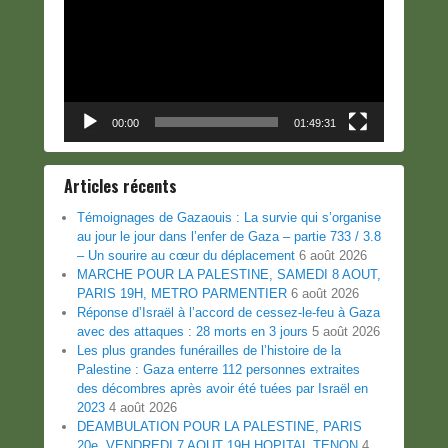
00:00
01:49:31
Articles récents
Témoignages de Gazaouis : La survie qui s’organise
au jour le jour dans l’enfer de Gaza – partie 733 / 3.8
– Un sourire au cœur du déplacement
6 août 2026
MARCHE POUR LA PALESTINE, SAMEDI 8 AOUT,
PARIS 19H, METRO PARMENTIER
6 août 2026
Réponse d’Israël à l’accord de cessez-le-feu à Gaza
avec des attaques : 28 morts en 3 jours
5 août 2026
Les plus grandes funérailles de l’histoire de la
Palestine : Gaza enterre 112 personnes extraites
des décombres après avoir été tuées par Israël en
2023
4 août 2026
DEAMBULATION POUR LA PALESTINE, PARIS
20e, VENDREDI 7 AOUT 19H HOPITAL TENON
4