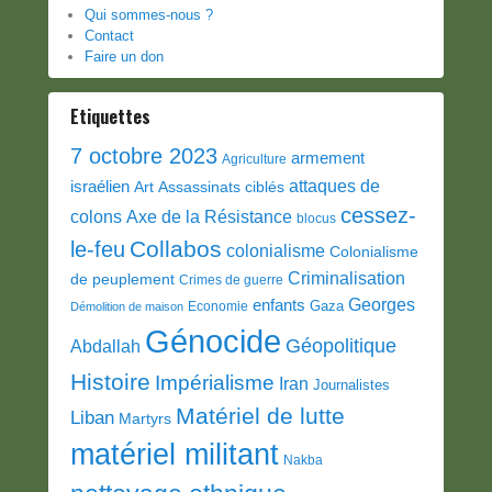
Qui sommes-nous ?
Contact
Faire un don
Etiquettes
7 octobre 2023
armement
Agriculture
attaques de
israélien
Art
Assassinats ciblés
cessez-
colons
Axe de la Résistance
blocus
Collabos
le-feu
colonialisme
Colonialisme
Criminalisation
de peuplement
Crimes de guerre
Georges
enfants
Gaza
Economie
Démolition de maison
Génocide
Géopolitique
Abdallah
Histoire
Impérialisme
Iran
Journalistes
Matériel de lutte
Liban
Martyrs
matériel militant
Nakba