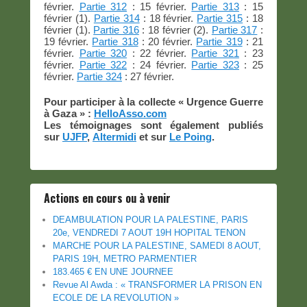
février.
Partie 312
: 15 février.
Partie 313
: 15
février (1).
Partie 314
: 18 février.
Partie 315
: 18
février (1).
Partie 316
: 18 février (2).
Partie 317
:
19 février.
Partie 318
: 20 février.
Partie 319
: 21
février.
Partie 320
: 22 février.
Partie 321
: 23
février.
Partie 322
: 24 février.
Partie 323
: 25
février.
Partie 324
: 27 février.
Pour participer à la collecte « Urgence Guerre
à Gaza » :
HelloAsso.com
Les témoignages sont également publiés
sur
UJFP
,
Altermidi
et sur
Le Poing
.
Actions en cours ou à venir
DEAMBULATION POUR LA PALESTINE, PARIS
20e, VENDREDI 7 AOUT 19H HOPITAL TENON
MARCHE POUR LA PALESTINE, SAMEDI 8 AOUT,
PARIS 19H, METRO PARMENTIER
183.465 € EN UNE JOURNEE
Revue Al Awda : « TRANSFORMER LA PRISON EN
ECOLE DE LA REVOLUTION »