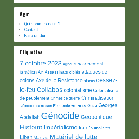
Agir
Qui sommes-nous ?
Contact
Faire un don
Etiquettes
7 octobre 2023
armement
Agriculture
attaques de
israélien
Art
Assassinats ciblés
cessez-
colons
Axe de la Résistance
blocus
Collabos
le-feu
colonialisme
Colonialisme
Criminalisation
de peuplement
Crimes de guerre
Georges
enfants
Gaza
Economie
Démolition de maison
Génocide
Géopolitique
Abdallah
Histoire
Impérialisme
Iran
Journalistes
Matériel de lutte
Liban
Martyrs