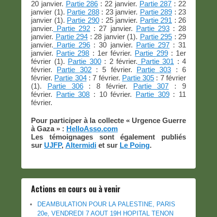
20 janvier.
Partie 286
: 22 janvier.
Partie 287
: 22
janvier (1).
Partie 288
: 23 janvier.
Partie 289
: 23
janvier (1).
Partie 290
: 25 janvier.
Partie 291
: 26
janvier.
Partie 292
: 27 janvier.
Partie 293
: 28
janvier.
Partie 294
: 28 janvier (1).
Partie 295
: 29
janvier.
Partie 296
: 30 janvier.
Partie 297
: 31
janvier.
Partie 298
: 1er février.
Partie 299
: 1er
février (1).
Partie 300
: 2 février.
Partie 301
: 4
février.
Partie 302
: 5 février.
Partie 303
: 6
février.
Partie 304
: 7 février.
Partie 305
: 7 février
(1).
Partie 306
: 8 février.
Partie 307
: 9
février.
Partie 308
: 10 février.
Partie 309
: 11
février.
Pour participer à la collecte « Urgence Guerre
à Gaza » :
HelloAsso.com
Les témoignages sont également publiés
sur
UJFP
,
Altermidi
et sur
Le Poing
.
Actions en cours ou à venir
DEAMBULATION POUR LA PALESTINE, PARIS
20e, VENDREDI 7 AOUT 19H HOPITAL TENON