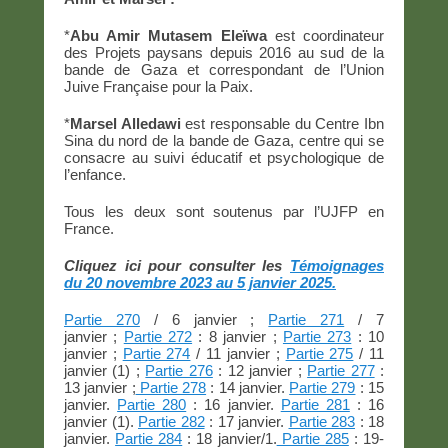
*
Abu Amir Mutasem Eleïwa
est coordinateur
des Projets paysans depuis 2016 au sud de la
bande de Gaza et correspondant de l’Union
Juive Française pour la Paix.
*
Marsel Alledawi
est responsable du Centre Ibn
Sina du nord de la bande de Gaza, centre qui se
consacre au suivi éducatif et psychologique de
l’enfance.
Tous les deux sont soutenus par l’UJFP en
France.
Cliquez ici pour consulter les
Témoignages
du 20 novembre 2023 au 5 janvier 2025.
Partie 270
/ 6 janvier ;
Partie 271
/ 7
janvier ;
Partie 272
: 8 janvier ;
Partie 273
: 10
janvier ;
Partie 274
/ 11 janvier ;
Partie 275
/ 11
janvier (1) ;
Partie 276
: 12 janvier ;
Partie 277
:
13 janvier ;
Partie 278
: 14 janvier.
Partie 279
: 15
janvier.
Partie 280
: 16 janvier.
Partie 281
: 16
janvier (1).
Partie 282
: 17 janvier.
Partie 283
: 18
janvier.
Partie 284
: 18 janvier/1.
Partie 285
: 19-