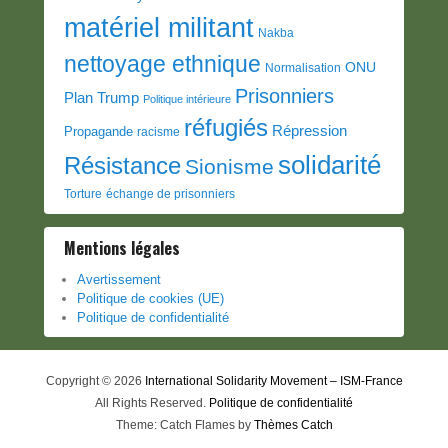
matériel militant
Nakba
nettoyage ethnique
ONU
Normalisation
Prisonniers
Plan Trump
Politique intérieure
réfugiés
Répression
Propagande
racisme
solidarité
Résistance
Sionisme
Torture
échange de prisonniers
Mentions légales
Avertissement
Politique de cookies (UE)
Politique de confidentialité
Copyright © 2026
International Solidarity Movement – ISM-France
All Rights Reserved.
Politique de confidentialité
Theme: Catch Flames by
Thèmes Catch