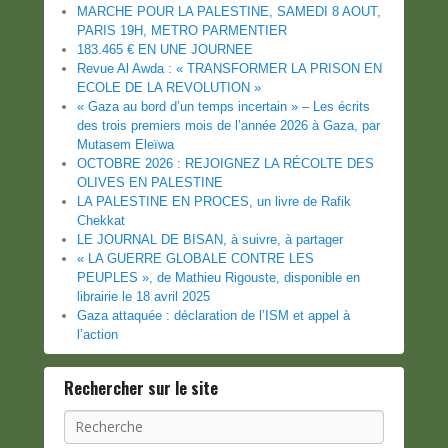
MARCHE POUR LA PALESTINE, SAMEDI 8 AOUT,
PARIS 19H, METRO PARMENTIER
183.465 € EN UNE JOURNEE
Revue Al Awda : « TRANSFORMER LA PRISON EN
ECOLE DE LA REVOLUTION »
« Gaza au bord d’un temps incertain » – Les écrits
des trois premiers mois de l’année 2026 à Gaza, par
Mutasem Eleïwa
OCTOBRE 2026 : REJOIGNEZ LA RÉCOLTE DES
OLIVES EN PALESTINE
LA PALESTINE EN PROCES, un livre de Rafik
Chekkat
LE JOURNAL DE BISAN, à suivre, à partager
« LA GUERRE GLOBALE CONTRE LES
PEUPLES », de Mathieu Rigouste, disponible en
librairie le 18 avril 2025
Gaza attaquée : déclaration de l’ISM et appel à
l’action
Rechercher sur le site
Recherche