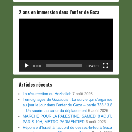
2 ans en immersion dans l’enfer de Gaza
Lecteur
vidéo
00:00
01:49:31
Articles récents
La résurrection du Hezbollah
7 août 2026
Témoignages de Gazaouis : La survie qui s’organise
au jour le jour dans l’enfer de Gaza – partie 733 / 3.8
– Un sourire au cœur du déplacement
6 août 2026
MARCHE POUR LA PALESTINE, SAMEDI 8 AOUT,
PARIS 19H, METRO PARMENTIER
6 août 2026
Réponse d’Israël à l’accord de cessez-le-feu à Gaza