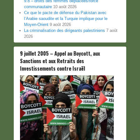
9.8 – droits des femmes déplacées/force
communautaire
10 août 2026
Ce que le pacte de défense du Pakistan avec
l’Arabie saoudite et la Turquie implique pour le
Moyen-Orient
9 août 2026
La criminalisation des dirigeants palestiniens
7 août
2026
9 juillet 2005 – Appel au Boycott, aux
Sanctions et aux Retraits des
Investissements contre Israël