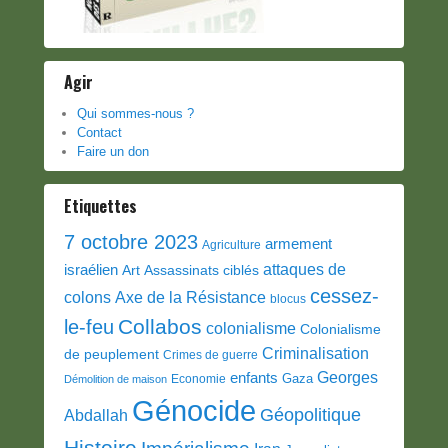
Agir
Qui sommes-nous ?
Contact
Faire un don
Etiquettes
7 octobre 2023
armement
Agriculture
attaques de
israélien
Art
Assassinats ciblés
cessez-
colons
Axe de la Résistance
blocus
Collabos
le-feu
colonialisme
Colonialisme
Criminalisation
de peuplement
Crimes de guerre
Georges
enfants
Gaza
Economie
Démolition de maison
Génocide
Géopolitique
Abdallah
Histoire