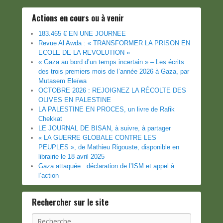
Actions en cours ou à venir
183.465 € EN UNE JOURNEE
Revue Al Awda : « TRANSFORMER LA PRISON EN
ECOLE DE LA REVOLUTION »
« Gaza au bord d’un temps incertain » – Les écrits
des trois premiers mois de l’année 2026 à Gaza, par
Mutasem Eleïwa
OCTOBRE 2026 : REJOIGNEZ LA RÉCOLTE DES
OLIVES EN PALESTINE
LA PALESTINE EN PROCES, un livre de Rafik
Chekkat
LE JOURNAL DE BISAN, à suivre, à partager
« LA GUERRE GLOBALE CONTRE LES
PEUPLES », de Mathieu Rigouste, disponible en
librairie le 18 avril 2025
Gaza attaquée : déclaration de l’ISM et appel à
l’action
Rechercher sur le site
Recherche