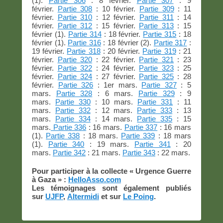
(1).
Partie 306
: 8 février.
Partie 307
: 9
février.
Partie 308
: 10 février.
Partie 309
: 11
février.
Partie 310
: 12 février.
Partie 311
: 14
février.
Partie 312
: 15 février.
Partie 313
: 15
février (1).
Partie 314
: 18 février.
Partie 315
: 18
février (1).
Partie 316
: 18 février (2).
Partie 317
:
19 février.
Partie 318
: 20 février.
Partie 319
: 21
février.
Partie 320
: 22 février.
Partie 321
: 23
février.
Partie 322
: 24 février.
Partie 323
: 25
février.
Partie 324
: 27 février.
Partie 325
: 28
février.
Partie 326
: 1er mars.
Partie 327
: 5
mars.
Partie 328
: 6 mars.
Partie 329
: 9
mars.
Partie 330
: 10 mars.
Partie 331
: 11
mars.
Partie 332
: 12 mars.
Partie 333
: 13
mars.
Partie 334
: 14 mars.
Partie 335
: 15
mars.
Partie 336
: 16 mars.
Partie 337
: 16 mars
(1).
Partie 338
: 18 mars.
Partie 339
: 18 mars
(1).
Partie 340
: 19 mars.
Partie 341
: 20
mars.
Partie 342
: 21 mars.
Partie 343
: 22 mars.
Pour participer à la collecte « Urgence Guerre
à Gaza » :
HelloAsso.com
Les témoignages sont également publiés
sur
UJFP
,
Altermidi
et sur
Le Poing
.