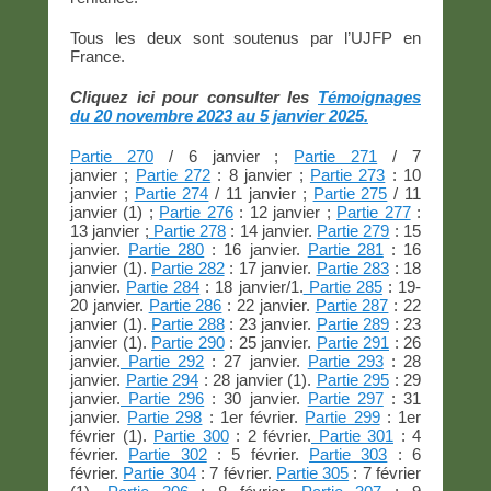
Tous les deux sont soutenus par l’UJFP en
France.
Cliquez ici pour consulter les
Témoignages
du 20 novembre 2023 au 5 janvier 2025.
Partie 270
/ 6 janvier ;
Partie 271
/ 7
janvier ;
Partie 272
: 8 janvier ;
Partie 273
: 10
janvier ;
Partie 274
/ 11 janvier ;
Partie 275
/ 11
janvier (1) ;
Partie 276
: 12 janvier ;
Partie 277
:
13 janvier ;
Partie 278
: 14 janvier.
Partie 279
: 15
janvier.
Partie 280
: 16 janvier.
Partie 281
: 16
janvier (1).
Partie 282
: 17 janvier.
Partie 283
: 18
janvier.
Partie 284
: 18 janvier/1.
Partie 285
: 19-
20 janvier.
Partie 286
: 22 janvier.
Partie 287
: 22
janvier (1).
Partie 288
: 23 janvier.
Partie 289
: 23
janvier (1).
Partie 290
: 25 janvier.
Partie 291
: 26
janvier.
Partie 292
: 27 janvier.
Partie 293
: 28
janvier.
Partie 294
: 28 janvier (1).
Partie 295
: 29
janvier.
Partie 296
: 30 janvier.
Partie 297
: 31
janvier.
Partie 298
: 1er février.
Partie 299
: 1er
février (1).
Partie 300
: 2 février.
Partie 301
: 4
février.
Partie 302
: 5 février.
Partie 303
: 6
février.
Partie 304
: 7 février.
Partie 305
: 7 février