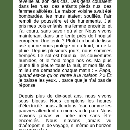
réveillé au son des cris. Des gens couraient
dans les rues, des enfants pieds nus, des
femmes affolées. La maison voisine avait été
bombardée, les murs étaient soufflés, l’air
rempli de poussière et de hurlements. J’ai
pris mes trois enfants, ma femme enceinte, et
j’ai couru, sans savoir où aller. Nous vivons
maintenant dans une tente près de l’hôpital
européen. Une tente ? Plutôt un bout de tissu
usé qui ne nous protège ni du froid, ni de la
pluie. Depuis plusieurs jours, nous sommes
trempés. Le sol est boueux, les couvertures
humides, et le froid ronge nos os. Ma plus
jeune fille pleure toute la nuit, et mon fils du
milieu me demande chaque matin : «
Papa,
quand est-ce qu’on rentre à la maison ?
» Et
je baisse les yeux… parce que je n’ai pas de
réponse.
Depuis plus de dix-sept ans, nous vivons
sous blocus. Nous comptons les heures
d’électricité, nous attendons l’eau comme les
pauvres attendent un morceau de pain. Nous
n’avons jamais vu notre mer sans être
encerclés. Nous n’avons jamais vu
d’aéroport, ni de voyage, ni même un horizon