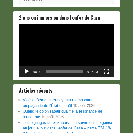
2 ans en immersion dans l’enfer de Gaza
Lecteur
vidéo
00:00
01:49:31
Articles récents
Vidéo : Détectez et boycotter la hasbara,
propagande de l’État d’Israël
10 août 2026
Quand le colonisateur qualifie la résistance de
terrorisme
10 août 2026
Témoignages de Gazaouis : La survie qui s’organise
au jour le jour dans l’enfer de Gaza – partie 734 / 8-