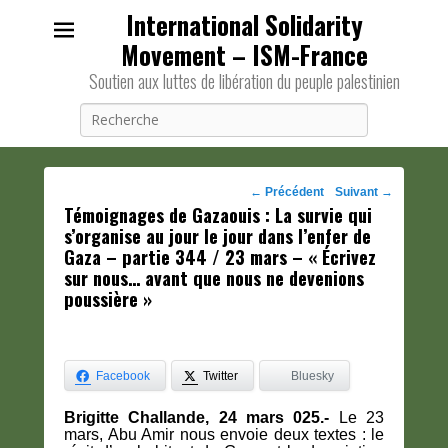
International Solidarity
Movement – ISM-France
Soutien aux luttes de libération du peuple palestinien
Recherche
Navigation
←
Précédent
Suivant
→
Témoignages de Gazaouis : La survie qui
des
s’organise au jour le jour dans l’enfer de
posts
Gaza – partie 344 / 23 mars – « Écrivez
sur nous… avant que nous ne devenions
poussière »
Facebook
Twitter
Bluesky
Brigitte Challande, 24 mars 025.-
Le 23
mars, Abu Amir nous envoie deux textes : le