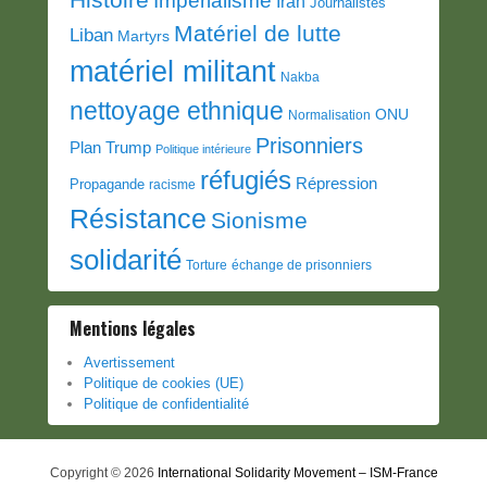
Impérialisme
Iran
Journalistes
Matériel de lutte
Liban
Martyrs
matériel militant
Nakba
nettoyage ethnique
ONU
Normalisation
Prisonniers
Plan Trump
Politique intérieure
réfugiés
Répression
Propagande
racisme
Résistance
Sionisme
solidarité
Torture
échange de prisonniers
Mentions légales
Avertissement
Politique de cookies (UE)
Politique de confidentialité
Copyright © 2026
International Solidarity Movement – ISM-France