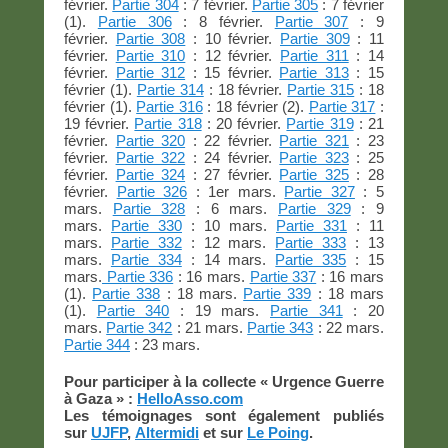
février.
Partie 304
: 7 février.
Partie 305
: 7 février
(1).
Partie 306
: 8 février.
Partie 307
: 9
février.
Partie 308
: 10 février.
Partie 309
: 11
février.
Partie 310
: 12 février.
Partie 311
: 14
février.
Partie 312
: 15 février.
Partie 313
: 15
février (1).
Partie 314
: 18 février.
Partie 315
: 18
février (1).
Partie 316
: 18 février (2).
Partie 317
:
19 février.
Partie 318
: 20 février.
Partie 319
: 21
février.
Partie 320
: 22 février.
Partie 321
: 23
février.
Partie 322
: 24 février.
Partie 323
: 25
février.
Partie 324
: 27 février.
Partie 325
: 28
février.
Partie 326
: 1er mars.
Partie 327
: 5
mars.
Partie 328
: 6 mars.
Partie 329
: 9
mars.
Partie 330
: 10 mars.
Partie 331
: 11
mars.
Partie 332
: 12 mars.
Partie 333
: 13
mars.
Partie 334
: 14 mars.
Partie 335
: 15
mars.
Partie 336
: 16 mars.
Partie 337
: 16 mars
(1).
Partie 338
: 18 mars.
Partie 339
: 18 mars
(1).
Partie 340
: 19 mars.
Partie 341
: 20
mars.
Partie 342
: 21 mars.
Partie 343
: 22 mars.
Partie 344
: 23 mars.
Pour participer à la collecte « Urgence Guerre
à Gaza » :
HelloAsso.com
Les témoignages sont également publiés
sur
UJFP
,
Altermidi
et sur
Le Poing
.