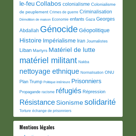
Collabos
le-feu
colonialisme
Colonialisme
Criminalisation
de peuplement
Crimes de guerre
Georges
enfants
Gaza
Economie
Démolition de maison
Génocide
Géopolitique
Abdallah
Histoire
Impérialisme
Iran
Journalistes
Matériel de lutte
Liban
Martyrs
matériel militant
Nakba
nettoyage ethnique
ONU
Normalisation
Prisonniers
Plan Trump
Politique intérieure
réfugiés
Répression
Propagande
racisme
solidarité
Résistance
Sionisme
Torture
échange de prisonniers
Mentions légales