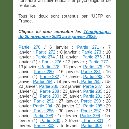
consacre au suivi éducatif et psychologique de
l’enfance.
Tous les deux sont soutenus par l’UJFP en
France.
Cliquez ici pour consulter les
Témoignages
du 20 novembre 2023 au 5 janvier 2025.
Partie 270
/ 6 janvier ;
Partie 271
/ 7
janvier ;
Partie 272
: 8 janvier ;
Partie 273
: 10
janvier ;
Partie 274
/ 11 janvier ;
Partie 275
/ 11
janvier (1) ;
Partie 276
: 12 janvier ;
Partie 277
:
13 janvier ;
Partie 278
: 14 janvier.
Partie 279
: 15
janvier.
Partie 280
: 16 janvier.
Partie 281
: 16
janvier (1).
Partie 282
: 17 janvier.
Partie 283
: 18
janvier.
Partie 284
: 18 janvier/1.
Partie 285
: 19-
20 janvier.
Partie 286
: 22 janvier.
Partie 287
: 22
janvier (1).
Partie 288
: 23 janvier.
Partie 289
: 23
janvier (1).
Partie 290
: 25 janvier.
Partie 291
: 26
janvier.
Partie 292
: 27 janvier.
Partie 293
: 28
janvier.
Partie 294
: 28 janvier (1).
Partie 295
: 29
janvier.
Partie 296
: 30 janvier.
Partie 297
: 31
janvier.
Partie 298
: 1er février.
Partie 299
: 1er
février (1).
Partie 300
: 2 février.
Partie 301
: 4
février.
Partie 302
: 5 février.
Partie 303
: 6