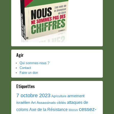
Agir
Qui sommes-nous ?
Contact
Faire un don
Etiquettes
7 octobre 2023
armement
Agriculture
attaques de
israélien
Art
Assassinats ciblés
cessez-
colons
Axe de la Résistance
blocus