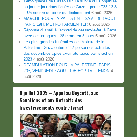
Témoignages de Gazaouis : La survie qui s’organise
au jour le jour dans l’enfer de Gaza – partie 733 / 3.8
– Un sourire au cœur du déplacement
6 août 2026
MARCHE POUR LA PALESTINE, SAMEDI 8 AOUT,
PARIS 19H, METRO PARMENTIER
6 août 2026
Réponse d’Israël à l’accord de cessez-le-feu à Gaza
avec des attaques : 28 morts en 3 jours
5 août 2026
Les plus grandes funérailles de l’histoire de la
Palestine : Gaza enterre 112 personnes extraites
des décombres après avoir été tuées par Israël en
2023
4 août 2026
DEAMBULATION POUR LA PALESTINE, PARIS
20e, VENDREDI 7 AOUT 19H HOPITAL TENON
4
août 2026
9 juillet 2005 – Appel au Boycott, aux
Sanctions et aux Retraits des
Investissements contre Israël