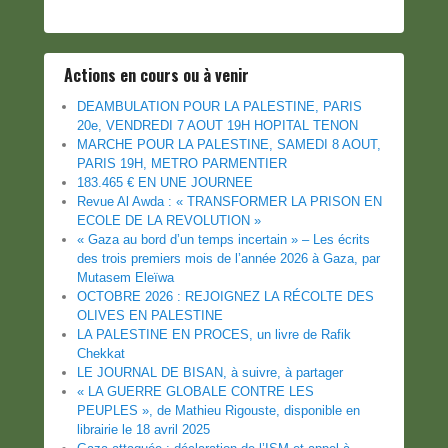
Actions en cours ou à venir
DEAMBULATION POUR LA PALESTINE, PARIS
20e, VENDREDI 7 AOUT 19H HOPITAL TENON
MARCHE POUR LA PALESTINE, SAMEDI 8 AOUT,
PARIS 19H, METRO PARMENTIER
183.465 € EN UNE JOURNEE
Revue Al Awda : « TRANSFORMER LA PRISON EN
ECOLE DE LA REVOLUTION »
« Gaza au bord d’un temps incertain » – Les écrits
des trois premiers mois de l’année 2026 à Gaza, par
Mutasem Eleïwa
OCTOBRE 2026 : REJOIGNEZ LA RÉCOLTE DES
OLIVES EN PALESTINE
LA PALESTINE EN PROCES, un livre de Rafik
Chekkat
LE JOURNAL DE BISAN, à suivre, à partager
« LA GUERRE GLOBALE CONTRE LES
PEUPLES », de Mathieu Rigouste, disponible en
librairie le 18 avril 2025