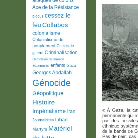
Axe de la Résistance
cessez-le-
blocus
Collabos
feu
colonialisme
Colonialisme de
peuplement
Crimes de
Criminalisation
guerre
Démolition de maison
enfants
Gaza
Economie
Georges Abdallah
Génocide
Géopolitique
Histoire
« À Gaza, la cat
Impérialisme
Iran
permanente qui r
Liban
Journalistes
par des missile
ethnique systéma
Matériel
Martyrs
de la bande de Gaz
Pas de pain, pas 
de lutte