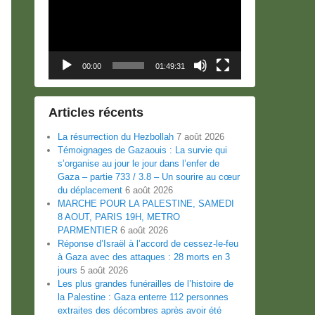
00:00
01:49:31
Articles récents
La résurrection du Hezbollah
7 août 2026
Témoignages de Gazaouis : La survie qui
s’organise au jour le jour dans l’enfer de
Gaza – partie 733 / 3.8 – Un sourire au cœur
du déplacement
6 août 2026
MARCHE POUR LA PALESTINE, SAMEDI
8 AOUT, PARIS 19H, METRO
PARMENTIER
6 août 2026
Réponse d’Israël à l’accord de cessez-le-feu
à Gaza avec des attaques : 28 morts en 3
jours
5 août 2026
Les plus grandes funérailles de l’histoire de
la Palestine : Gaza enterre 112 personnes
extraites des décombres après avoir été