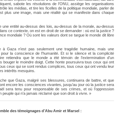
ritiquent, sabote les résolutions de l’ONU, assiège les organisations
rôle les médias, et tire les ficelles de la politique mondiale, parler de
st plus une image, mais une réalité qui se manifeste dans chaque
e une entité au-dessus des lois, au-dessus de la morale, au-dessus
dans ce contexte, on est en droit de se demander : où est la justice ?
nce mondiale ? Où sont les valeurs dont se targue le monde dit libre
 à Gaza n’est pas seulement une tragédie humaine, mais une
 pour la conscience de l’humanité. Et si le silence et la complicité
stoire retiendra que le monde a été témoin de l’extermination d’un
ns bouger le moindre doigt. Cette honte poursuivra tous ceux qui ont
 tous ceux qui se sont rendus complices, tous ceux qui ont vendu leur
rs intérêts mesquins.
he que Gaza, malgré ses blessures, continuera de battre, et que
ont encore les consciences vivantes, jusqu’au jour où la justice sera
raël sera tenu pour responsable de ses crimes, et où l’oppression
n peuple qui n’a jamais réclamé que son droit à vivre. »
emble des témoignages d’Abu Amir et Marsel :