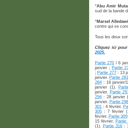
*
Abu Amir Muta
sud de la bande d
*
Marsel Alledaw
centre qui se con
Tous les deux son
Cliquez ici pour
2025.
Partie 270
/ 6 jan
janvier ;
Partie 2
;
Partie 277
: 13 j
janvier.
Partie 28
284
: 18 janvier/1
janvier (1).
Part
janvier.
Partie 29
294
: 28 janvier 
janvier.
Partie 29
301
: 4 février.
Pa
305
: 7 février 
février.
Partie 309
15 février.
Partie
(1).
Partie 316
: 