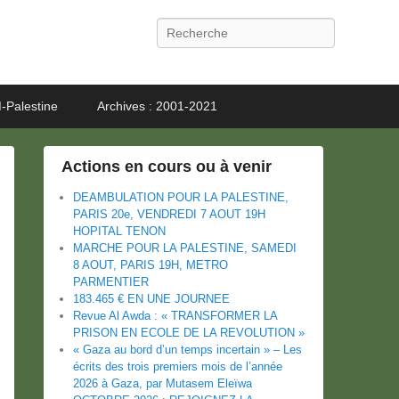
Recherche
-Palestine
Archives : 2001-2021
Actions en cours ou à venir
DEAMBULATION POUR LA PALESTINE,
PARIS 20e, VENDREDI 7 AOUT 19H
HOPITAL TENON
MARCHE POUR LA PALESTINE, SAMEDI
8 AOUT, PARIS 19H, METRO
PARMENTIER
183.465 € EN UNE JOURNEE
Revue Al Awda : « TRANSFORMER LA
PRISON EN ECOLE DE LA REVOLUTION »
« Gaza au bord d’un temps incertain » – Les
écrits des trois premiers mois de l’année
2026 à Gaza, par Mutasem Eleïwa