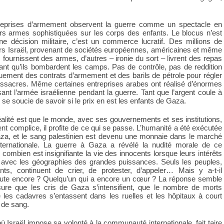
reprises d’armement observent la guerre comme un spectacle en
eurs armes sophistiquées sur les corps des enfants. Le blocus n’est
e décision militaire, c’est un commerce lucratif. Des millions de
vers Israël, provenant de sociétés européennes, américaines et même
 fournissent des armes, d’autres – ironie du sort – livrent des repas
ant qu’ils bombardent les camps. Pas de contrôle, pas de reddition
ement des contrats d’armement et des barils de pétrole pour régler
assacres. Même certaines entreprises arabes ont réalisé d’énormes
sant l’armée israélienne pendant la guerre. Tant que l’argent coule à
 se soucie de savoir si le prix en est les enfants de Gaza.
alité est que le monde, avec ses gouvernements et ses institutions,
nt complice, il profite de ce qui se passe. L’humanité a été exécutée
za, et le sang palestinien est devenu une monnaie dans le marché
internationale. La guerre à Gaza a révélé la nudité morale de ce
combien est insignifiante la vie des innocents lorsque leurs intérêts
s avec les géographies des grandes puissances. Seuls les peuples,
nts, continuent de crier, de protester, d’appeler… Mais y a-t-il
oute encore ? Quelqu’un qui a encore un cœur ? La réponse semble
ure que les cris de Gaza s’intensifient, que le nombre de morts
 les cadavres s’entassent dans les ruelles et les hôpitaux à court
de sang.
Israël impose sa volonté à la communauté internationale, fait taire