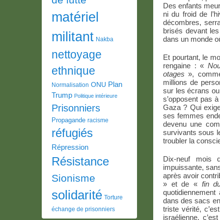
Des enfants meure
matériel
ni du froid de l
décombres, serra
brisés devant les
militant
dans un monde où 
Nakba
nettoyage
Et pourtant, le m
rengaine : «
Nou
ethnique
otages
», comme 
millions de pers
Plan
ONU
Normalisation
sur les écrans ou
Trump
Politique intérieure
s’opposent pas à 
Prisonniers
Gaza ? Qui exige 
ses femmes endeui
Propagande
racisme
devenu une compl
réfugiés
survivants sous 
troubler la consc
Répression
Résistance
Dix-neuf mois d
impuissante, sans
après avoir contr
Sionisme
» et de «
fin du
solidarité
quotidiennement 
Torture
dans des sacs en p
triste vérité, c
échange de prisonniers
israélienne, c’e