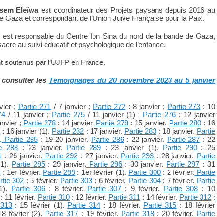
sem Eleïwa
est coordinateur des Projets paysans depuis 2016 au
e Gaza et correspondant de l’Union Juive Française pour la Paix.
i
est responsable du Centre Ibn Sina du nord de la bande de Gaza,
sacre au suivi éducatif et psychologique de l’enfance.
t soutenus par l’UJFP en France.
 consulter les
Témoignages du 20 novembre 2023 au 5 janvier
vier ;
Partie 271
/ 7 janvier ;
Partie 272
: 8 janvier ;
Partie 273
: 10
74
/ 11 janvier ;
Partie 275
/ 11 janvier (1) ;
Partie 276
: 12 janvier
anvier ;
Partie 278
: 14 janvier.
Partie 279
: 15 janvier.
Partie 280
: 16
1
: 16 janvier (1).
Partie 282
: 17 janvier.
Partie 283
: 18 janvier.
Partie
.
Partie 285
: 19-20 janvier.
Partie 286
: 22 janvier.
Partie 287
: 22
ie 288
: 23 janvier.
Partie 289
: 23 janvier (1).
Partie 290
: 25
1
: 26 janvier.
Partie 292
: 27 janvier.
Partie 293
: 28 janvier.
Partie
(1).
Partie 295
: 29 janvier.
Partie 296
: 30 janvier.
Partie 297
: 31
8
: 1er février.
Partie 299
: 1er février (1).
Partie 300
: 2 février.
Partie
rtie 302
: 5 février.
Partie 303
: 6 février.
Partie 304
: 7 février.
Partie
(1).
Partie 306
: 8 février.
Partie 307
: 9 février.
Partie 308
: 10
: 11 février.
Partie 310
: 12 février.
Partie 311
: 14 février.
Partie 312
:
 313
: 15 février (1).
Partie 314
: 18 février.
Partie 315
: 18 février
18 février (2).
Partie 317
: 19 février.
Partie 318
: 20 février.
Partie