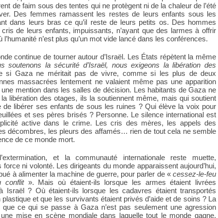
nt de faim sous des tentes qui ne protègent ni de la chaleur de l’été
’hiver. Des femmes ramassent les restes de leurs enfants sous les
nt dans leurs bras ce qu’il reste de leurs petits os. Des hommes
 cris de leurs enfants, impuissants, n’ayant que des larmes à offrir
l’humanité n’est plus qu’un mot vide lancé dans les conférences.
onde continue de tourner autour d’Israël. Les États répètent la même
s soutenons la sécurité d’Israël, nous exigeons la libération des
si Gaza ne méritait pas de vivre, comme si les plus de deux
onnes massacrées lentement ne valaient même pas une apparition
 une mention dans les salles de décision. Les habitants de Gaza ne
la libération des otages, ils la soutiennent même, mais qui soutient
de libérer ses enfants de sous les ruines ? Qui élève la voix pour
llées et ses pères brisés ? Personne. Le silence international est
icité active dans le crime. Les cris des mères, les appels des
les décombres, les pleurs des affamés… rien de tout cela ne semble
ience de ce monde mort.
’extermination, et la communauté internationale reste muette,
 force ni volonté. Les dirigeants du monde apparaissent aujourd’hui,
ibué à alimenter la machine de guerre, pour parler de «
cessez-le-feu
 conflit
». Mais où étaient-ils lorsque les armes étaient livrées
à Israël ? Où étaient-ils lorsque les cadavres étaient transportés
lastique et que les survivants étaient privés d’aide et de soins ? La
’est que ce qui se passe à Gaza n’est pas seulement une agression
st une mise en scène mondiale dans laquelle tout le monde gagne,