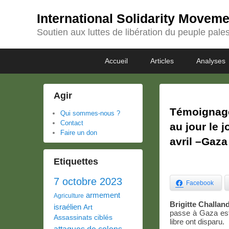
International Solidarity Movem
Soutien aux luttes de libération du peuple pales
Passer
Passer
Premier
Accueil
Articles
Analyses
au
au
menu
contenu
contenu
principal
secondaire
Agir
Témoignage
Qui sommes-nous ?
Contact
au jour le j
Faire un don
avril –Gaza
Etiquettes
7 octobre 2023
Facebook
armement
Agriculture
Brigitte Challand
israélien
Art
passe à Gaza est
Assassinats ciblés
libre ont disparu.
attaques de colons