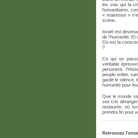
les voix qui la c
humanitaires, cont
« mainmise » n’e
scène.
Israël est devenu
de l’humanité. Et 
Où est la conscie
?
Ce qui se passe
véritable épreuve
persistent, l’Hi
peuple entier, sa
gardé le silence,
humanité pour leu
Que le monde sac
ses cris déranger
restaurée, où Is
prendra fin pour u
Retrouvez l’ens