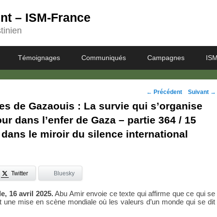
ent – ISM-France
tinien
Témoignages
Communiqués
Campagnes
ISM
Navigation
←
Précédent
Suivant
→
s de Gazaouis : La survie qui s’organise
des
our dans l’enfer de Gaza – partie 364 / 15
posts
 dans le miroir du silence international
Twitter
Bluesky
e, 16 avril 2025.
Abu Amir envoie ce texte qui affirme que ce qui se
 une mise en scène mondiale où les valeurs d’un monde qui se dit