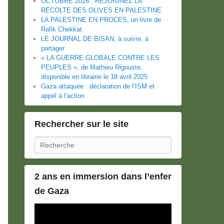
OCTOBRE 2026 : REJOIGNEZ LA
RÉCOLTE DES OLIVES EN PALESTINE
LA PALESTINE EN PROCES, un livre de
Rafik Chekkat
LE JOURNAL DE BISAN, à suivre, à
partager
« LA GUERRE GLOBALE CONTRE LES
PEUPLES », de Mathieu Rigouste,
disponible en librairie le 18 avril 2025
Gaza attaquée : déclaration de l’ISM et
appel à l’action
Rechercher sur le site
Recherche
2 ans en immersion dans l’enfer
de Gaza
Lecteur
vidéo