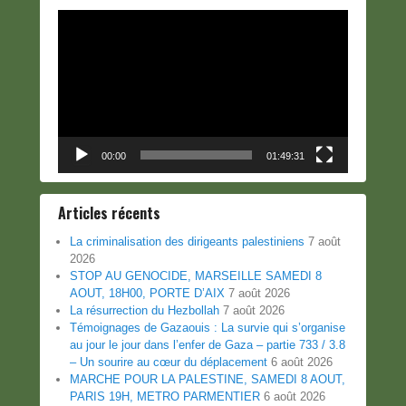
Lecteur
vidéo
00:00
01:49:31
Articles récents
La criminalisation des dirigeants palestiniens
7 août
2026
STOP AU GENOCIDE, MARSEILLE SAMEDI 8
AOUT, 18H00, PORTE D’AIX
7 août 2026
La résurrection du Hezbollah
7 août 2026
Témoignages de Gazaouis : La survie qui s’organise
au jour le jour dans l’enfer de Gaza – partie 733 / 3.8
– Un sourire au cœur du déplacement
6 août 2026
MARCHE POUR LA PALESTINE, SAMEDI 8 AOUT,
PARIS 19H, METRO PARMENTIER
6 août 2026