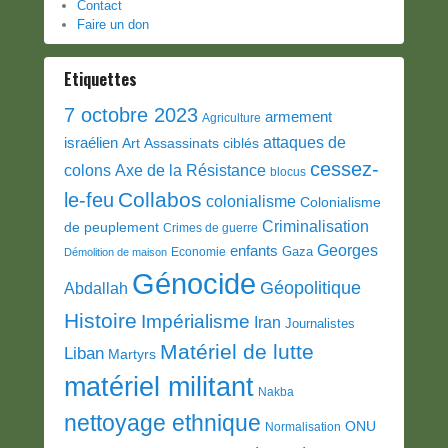
Contact
Faire un don
Etiquettes
7 octobre 2023
armement
Agriculture
attaques de
israélien
Art
Assassinats ciblés
cessez-
colons
Axe de la Résistance
blocus
Collabos
le-feu
colonialisme
Colonialisme
Criminalisation
de peuplement
Crimes de guerre
Georges
enfants
Gaza
Economie
Démolition de maison
Génocide
Géopolitique
Abdallah
Histoire
Impérialisme
Iran
Journalistes
Matériel de lutte
Liban
Martyrs
matériel militant
Nakba
nettoyage ethnique
ONU
Normalisation