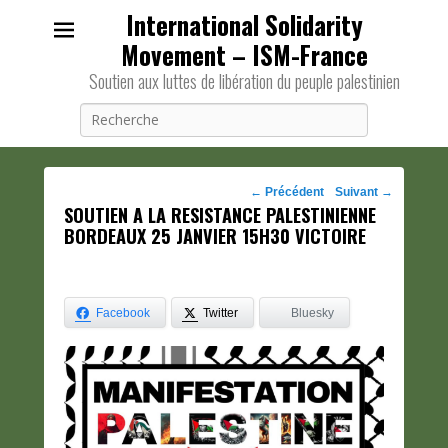
International Solidarity
Movement – ISM-France
Soutien aux luttes de libération du peuple palestinien
Recherche
Navigation
←
Précédent
Suivant
→
SOUTIEN A LA RESISTANCE PALESTINIENNE
des
BORDEAUX 25 JANVIER 15H30 VICTOIRE
posts
Facebook
Twitter
Bluesky