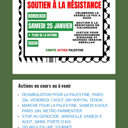
Actions en cours ou à venir
DEAMBULATION POUR LA PALESTINE, PARIS
20e, VENDREDI 7 AOUT 19H HOPITAL TENON
MARCHE POUR LA PALESTINE, SAMEDI 8 AOUT,
PARIS 19H, METRO PARMENTIER
STOP AU GENOCIDE, MARSEILLE SAMEDI 8
AOUT, 18H00, PORTE D’AIX
183.465 € EN UNE JOURNEE