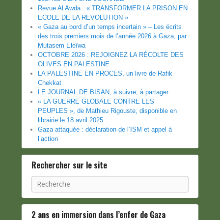
Revue Al Awda : « TRANSFORMER LA PRISON EN
ECOLE DE LA REVOLUTION »
« Gaza au bord d’un temps incertain » – Les écrits
des trois premiers mois de l’année 2026 à Gaza, par
Mutasem Eleïwa
OCTOBRE 2026 : REJOIGNEZ LA RÉCOLTE DES
OLIVES EN PALESTINE
LA PALESTINE EN PROCES, un livre de Rafik
Chekkat
LE JOURNAL DE BISAN, à suivre, à partager
« LA GUERRE GLOBALE CONTRE LES
PEUPLES », de Mathieu Rigouste, disponible en
librairie le 18 avril 2025
Gaza attaquée : déclaration de l’ISM et appel à
l’action
Rechercher sur le site
Recherche
2 ans en immersion dans l’enfer de Gaza