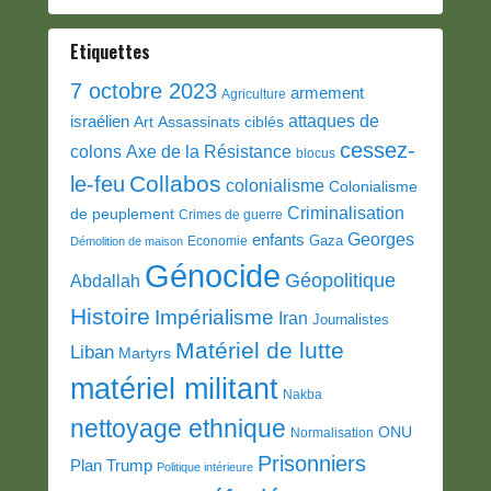
Etiquettes
7 octobre 2023
armement
Agriculture
attaques de
israélien
Art
Assassinats ciblés
cessez-
colons
Axe de la Résistance
blocus
Collabos
le-feu
colonialisme
Colonialisme
Criminalisation
de peuplement
Crimes de guerre
Georges
enfants
Gaza
Economie
Démolition de maison
Génocide
Géopolitique
Abdallah
Histoire
Impérialisme
Iran
Journalistes
Matériel de lutte
Liban
Martyrs
matériel militant
Nakba
nettoyage ethnique
ONU
Normalisation
Prisonniers
Plan Trump
Politique intérieure