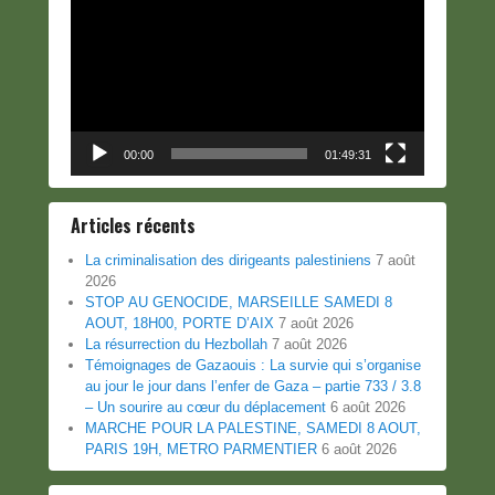
vidéo
00:00
01:49:31
Articles récents
La criminalisation des dirigeants palestiniens
7 août
2026
STOP AU GENOCIDE, MARSEILLE SAMEDI 8
AOUT, 18H00, PORTE D’AIX
7 août 2026
La résurrection du Hezbollah
7 août 2026
Témoignages de Gazaouis : La survie qui s’organise
au jour le jour dans l’enfer de Gaza – partie 733 / 3.8
– Un sourire au cœur du déplacement
6 août 2026
MARCHE POUR LA PALESTINE, SAMEDI 8 AOUT,
PARIS 19H, METRO PARMENTIER
6 août 2026