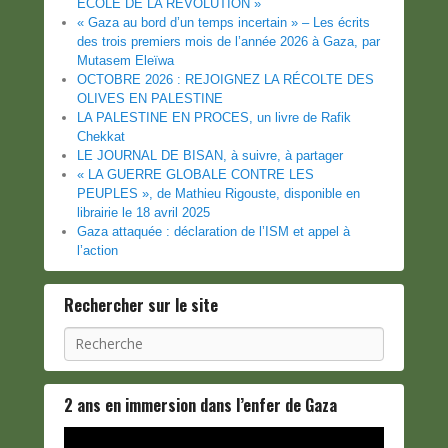
ECOLE DE LA REVOLUTION »
« Gaza au bord d’un temps incertain » – Les écrits
des trois premiers mois de l’année 2026 à Gaza, par
Mutasem Eleïwa
OCTOBRE 2026 : REJOIGNEZ LA RÉCOLTE DES
OLIVES EN PALESTINE
LA PALESTINE EN PROCES, un livre de Rafik
Chekkat
LE JOURNAL DE BISAN, à suivre, à partager
« LA GUERRE GLOBALE CONTRE LES
PEUPLES », de Mathieu Rigouste, disponible en
librairie le 18 avril 2025
Gaza attaquée : déclaration de l’ISM et appel à
l’action
Rechercher sur le site
Recherche
2 ans en immersion dans l’enfer de Gaza
Lecteur