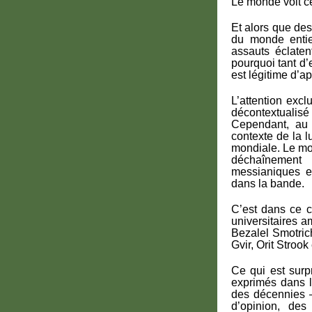
Le monde voit c
Et alors que de
du monde entier
assauts éclaten
pourquoi tant d’e
est légitime d’ap
L’attention excl
décontextualisé
Cependant, au 
contexte de la l
mondiale. Le mo
déchaînement 
messianiques et
dans la bande.
C’est dans ce c
universitaires a
Bezalel Smotrich
Gvir, Orit Stroo
Ce qui est surp
exprimés dans l
des décennies –
d’opinion, des