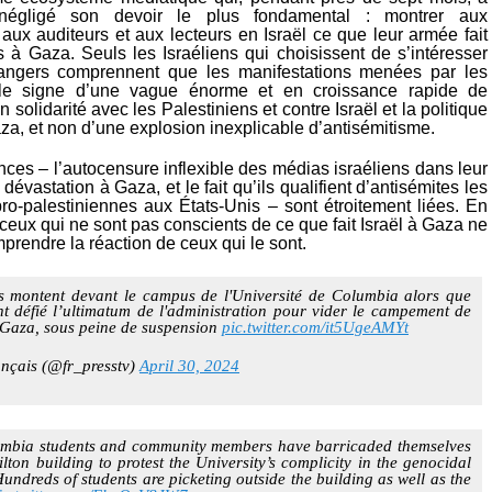
négligé son devoir le plus fondamental : montrer aux
 aux auditeurs et aux lecteurs en Israël ce que leur armée fait
s à Gaza. Seuls les Israéliens qui choisissent de s’intéresser
angers comprennent que les manifestations menées par les
 le signe d’une vague énorme et en croissance rapide de
 solidarité avec les Palestiniens et contre Israël et la politique
za, et non d’une explosion inexplicable d’antisémitisme.
ces – l’autocensure inflexible des médias israéliens dans leur
dévastation à Gaza, et le fait qu’ils qualifient d’antisémites les
pro-palestiniennes aux États-Unis – sont étroitement liées. En
ceux qui ne sont pas conscients de ce que fait Israël à Gaza ne
rendre la réaction de ceux qui le sont.
s montent devant le campus de l'Université de Columbia alors que
nt défié l’ultimatum de l'administration pour vider le campement de
c Gaza, sous peine de suspension
pic.twitter.com/it5UgeAMYt
nçais (@fr_presstv)
April 30, 2024
mbia students and community members have barricaded themselves
lton building to protest the University’s complicity in the genocidal
ndreds of students are picketing outside the building as well as the