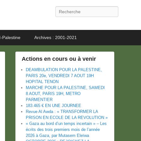
Recherche
-Palestine
Archives : 2001-2021
Actions en cours ou à venir
DEAMBULATION POUR LA PALESTINE,
PARIS 20e, VENDREDI 7 AOUT 19H
HOPITAL TENON
MARCHE POUR LA PALESTINE, SAMEDI
8 AOUT, PARIS 19H, METRO
PARMENTIER
183.465 € EN UNE JOURNEE
Revue Al Awda : « TRANSFORMER LA
PRISON EN ECOLE DE LA REVOLUTION »
« Gaza au bord d’un temps incertain » – Les
écrits des trois premiers mois de l’année
2026 à Gaza, par Mutasem Eleïwa