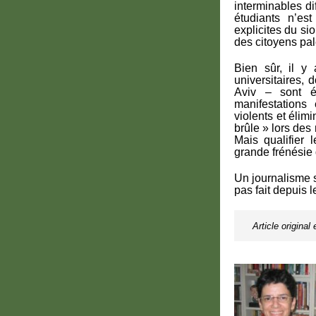
interminables di
étudiants n’es
explicites du si
des citoyens pale
Bien sûr, il y
universitaires,
Aviv – sont ét
manifestations
violents et élim
brûle » lors des
Mais qualifier 
grande frénésie 
Un journalisme s
pas fait depuis l
Article original