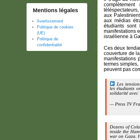
complètement 
téléspectateurs,
Mentions légales
aux Palestinien
aux médias étr
Avertissement
étudiants sont
Politique de cookies
manifestations en
(UE)
israélienne à Ga
Politique de
confidentialité
Ces deux tendan
couverture de la 
manifestations 
termes simples, 
peuvent pas comp
Les tension
les étudiants o
solidarité ave
— Press TV Fra
Dozens of Colu
inside the Hami
war on Gaza. Hu