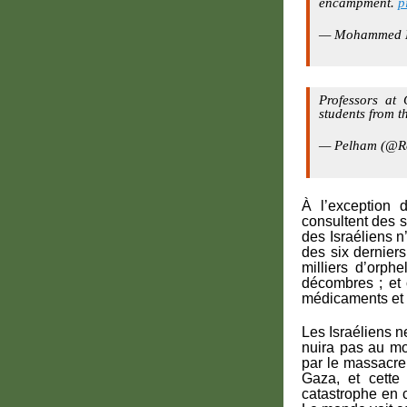
encampment.
p
— Mohammed E
Professors at
students from t
— Pelham (@Re
À l’exception 
consultent des s
des Israéliens n
des six dernier
milliers d’orph
décombres ; et
médicaments et 
Les Israéliens n
nuira pas au mor
par le massacre
Gaza, et cette 
catastrophe en c