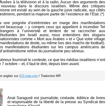
ffusées à la télévision et à la radio. Aucun des arguments des
t nouveau dans le discours israélien. Même des critiques
onisme ont existé au sein de la gauche juive radicale, aux côtés
stiniens, pendant la majeure partie de l’existence de l’État. (*)
 a une poignée d’extrémistes en marge des manifestations
 dont beaucoup – y compris ceux qui appellent à incendier Tel
rangers à l’université et tentent de se raccrocher aux
 étudiantes (en Israël aussi, nous entendons des slogans
inationnistes comme « Mort aux Arabes » et « Que votre village
 manifestations de droite, ou même lors des matchs de football).
les manifestations étudiantes sur les campus américains de
d’antisémitisme relève du journalisme peu sérieux.
érieux fournirait le contexte, ce que les médias israéliens n’ont
e 7 octobre – et, il faut le dire, depuis bien avant.
 en anglais sur 
972.mag.com
 / Traduction MR
Anat Saragusti est journaliste, cinéaste, éditrice de livres
et responsable de la liberté de la presse au Syndicat des
journalistes d’Israël.