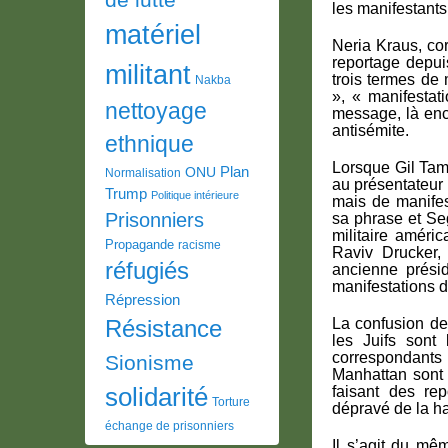
les manifestants
matériel
Neria Kraus, co
reportage depui
militant
trois termes de
Nakba
», « manifestat
nettoyage
message, là encor
antisémite.
ethnique
Lorsque Gil Tam
Plan
ONU
Normalisation
au présentateur 
Trump
Politique intérieure
mais de manifes
Prisonniers
sa phrase et Se
militaire améri
Propagande
racisme
Raviv Drucker,
réfugiés
ancienne présid
manifestations d
Répression
Résistance
La confusion de
les Juifs sont
correspondants 
Sionisme
Manhattan sont 
solidarité
faisant des re
Torture
dépravé de la ha
échange de prisonniers
Il s’agit du mê