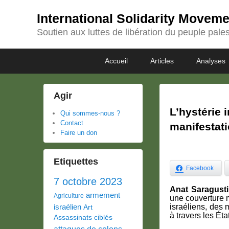
International Solidarity Movem
Soutien aux luttes de libération du peuple pales
Passer
Passer
Premier
Accueil
Articles
Analyses
au
au
menu
contenu
contenu
principal
secondaire
Agir
L’hystérie 
Qui sommes-nous ?
Contact
manifestat
Faire un don
Etiquettes
Facebook
7 octobre 2023
Anat Saragusti,
armement
Agriculture
une couverture m
israélien
israéliens, des 
Art
à travers les Éta
Assassinats ciblés
attaques de colons