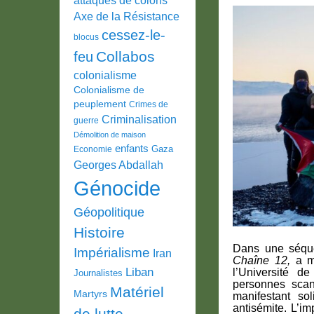
Axe de la Résistance
cessez-le-
blocus
Collabos
feu
colonialisme
Colonialisme de
peuplement
Crimes de
Criminalisation
guerre
Démolition de maison
enfants
Gaza
Economie
Georges Abdallah
Génocide
Géopolitique
Histoire
Dans une séque
Impérialisme
Iran
Chaîne 12,
a mo
Liban
l’Université d
Journalistes
personnes scan
Matériel
Martyrs
manifestant so
antisémite. L’im
de lutte