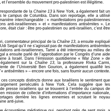
, et l’ensemble du mouvement pro-palestinien est illégitime.
rrespondante de la
Chaine 13
à New York, a également fait un
s le campus de Columbia. Dans son reportage, elle a utilisé
 manière interchangeable : « manifestations pro-palestiniennes
ions anti-israéliennes » et « manifestations antisémites ». Le
e, était clair : être pro-palestinien ou anti-israélien, c’est être
ri, commentateur principal de la
Chaîne 13
, a ensuite expliqué
Udi Segal qu’il ne s’agissait pas de manifestations antisémites
tations anti-israéliennes, Tamri a été interrompu au milieu de
gal a ensuite parlé de l’approbation par le Congrès d’une aide
caine à Israël. Dans l’émission quotidienne « War Zone » de
 également sur la
Chaîne 13
, la professeure Rivka Carmi,
ente de l’Université Ben Gourion, a également qualifié les
’« antisémites » – encore une fois, sans fournir aucun contexte.
 ces concepts distincts donne aux Israéliens le sentiment que
 largement persécutés à New York. Cela suggère que les
de presse israéliens qui se trouvent à l’entrée du campus de
en mission de collecte d’informations d’importance nationale,
portages derrière les lignes ennemies et scrutant le noyau
ine anti-juive.
me écosystème médiatique qui, pendant près de sept mois, a