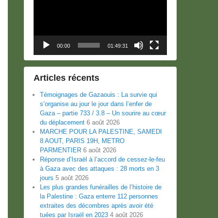
00:00
01:49:31
Articles récents
Témoignages de Gazaouis : La survie qui
s’organise au jour le jour dans l’enfer de
Gaza – partie 733 / 3.8 – Un sourire au cœur
du déplacement
6 août 2026
MARCHE POUR LA PALESTINE, SAMEDI
8 AOUT, PARIS 19H, METRO
PARMENTIER
6 août 2026
Réponse d’Israël à l’accord de cessez-le-feu
à Gaza avec des attaques : 28 morts en 3
jours
5 août 2026
Les plus grandes funérailles de l’histoire de
la Palestine : Gaza enterre 112 personnes
extraites des décombres après avoir été
tuées par Israël en 2023
4 août 2026