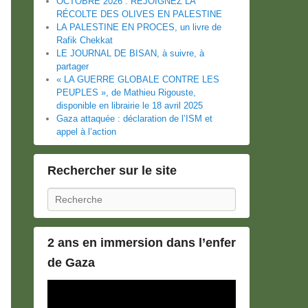
OCTOBRE 2026 : REJOIGNEZ LA
RÉCOLTE DES OLIVES EN PALESTINE
LA PALESTINE EN PROCES, un livre de
Rafik Chekkat
LE JOURNAL DE BISAN, à suivre, à
partager
« LA GUERRE GLOBALE CONTRE LES
PEUPLES », de Mathieu Rigouste,
disponible en librairie le 18 avril 2025
Gaza attaquée : déclaration de l’ISM et
appel à l’action
Rechercher sur le site
Recherche
2 ans en immersion dans l’enfer
de Gaza
Lecteur
vidéo