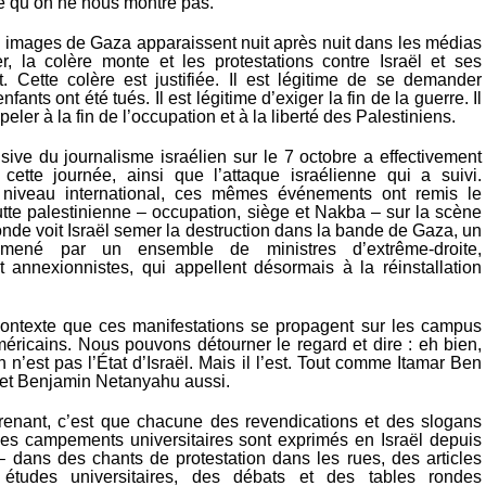
e qu’on ne nous montre pas.
s images de Gaza apparaissent nuit après nuit dans les médias
, la colère monte et les protestations contre Israël et ses
t. Cette colère est justifiée. Il est légitime de se demander
nfants ont été tués. Il est légitime d’exiger la fin de la guerre. Il
peler à la fin de l’occupation et à la liberté des Palestiniens.
usive du journalisme israélien sur le 7 octobre a effectivement
 cette journée, ainsi que l’attaque israélienne qui a suivi.
niveau international, ces mêmes événements ont remis le
utte palestinienne – occupation, siège et Nakba – sur la scène
nde voit Israël semer la destruction dans la bande de Gaza, un
mené par un ensemble de ministres d’extrême-droite,
 annexionnistes, qui appellent désormais à la réinstallation
ontexte que ces manifestations se propagent sur les campus
méricains. Nous pouvons détourner le regard et dire : eh bien,
 n’est pas l’État d’Israël. Mais il l’est. Tout comme Itamar Ben
k et Benjamin Netanyahu aussi.
renant, c’est que chacune des revendications et des slogans
es campements universitaires sont exprimés en Israël depuis
 dans des chants de protestation dans les rues, des articles
 études universitaires, des débats et des tables rondes