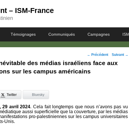
ent – ISM-France
tinien
Témoignages
Communiqués
Campagnes
ISM
Navigation
←
Précédent
Suivant
→
inévitable des médias israéliens face aux
des
ions sur les campus américains
posts
Twitter
Bluesky
 29 avril 2024
. Cela fait longtemps que nous n’avons pas vu
édiatique aussi superficielle que la couverture, par les médias
manifestations pro-palestiniennes sur les campus universitaires
ts-Unis.