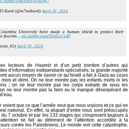
ic.twitter.com/EheQvV8JW7
l-Kurd (@m7mdkurd)
April 30, 2024
 Columbia University have made a human shield to protect their
he fascists…
pic.twitter.com/TLhf2a1x4P
sist_05)
April 30, 2024
des lecteurs de
Haaretz
et d’un petit nombre d’autres qui
ites d’information indépendants spécialisés, la grande majorité
’ont aucun moyen de savoir ce qu’Israël a fait à Gaza au cours
s mois et demi. On ne leur montre pas les enfants morts ni les
elins ; on ne leur montre pas les corps extraits de sous les
 on ne leur montre pas la faim ou le manque désespérant de
d’eau.
e voient que ce que l’armée veut que nous voyions et ce qui ne
al national. En effet, la plupart d’entre nous sont préoccupés
 du 7 octobre et par les 133 otages qui croupissent toujours à
attention se fait au détriment de l’attention accordée à la
ours contre les Palestiniens. Le monde voit cette catastrophe.