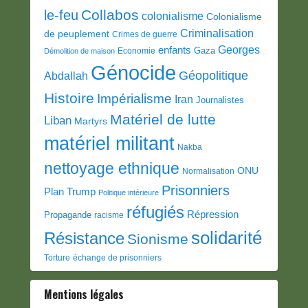
Collabos
le-feu
colonialisme
Colonialisme
Criminalisation
de peuplement
Crimes de guerre
Georges
enfants
Gaza
Economie
Démolition de maison
Génocide
Géopolitique
Abdallah
Histoire
Impérialisme
Iran
Journalistes
Matériel de lutte
Liban
Martyrs
matériel militant
Nakba
nettoyage ethnique
ONU
Normalisation
Prisonniers
Plan Trump
Politique intérieure
réfugiés
Répression
Propagande
racisme
solidarité
Résistance
Sionisme
Torture
échange de prisonniers
Mentions légales