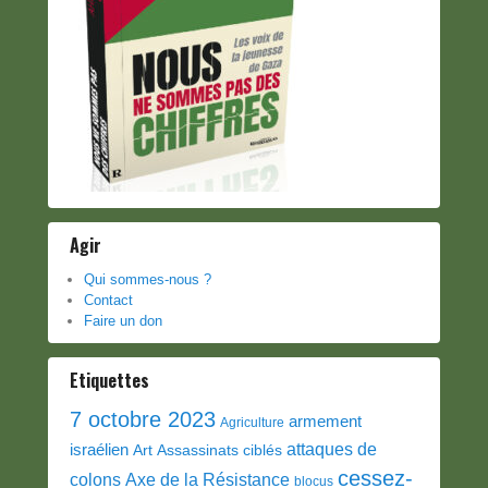
Agir
Qui sommes-nous ?
Contact
Faire un don
Etiquettes
7 octobre 2023
armement
Agriculture
attaques de
israélien
Art
Assassinats ciblés
cessez-
colons
Axe de la Résistance
blocus