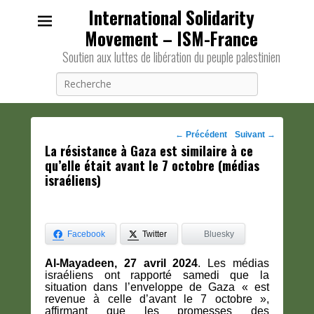
International Solidarity
Movement – ISM-France
Soutien aux luttes de libération du peuple palestinien
Recherche
Navigation
←
Précédent
Suivant
→
La résistance à Gaza est similaire à ce
des
qu’elle était avant le 7 octobre (médias
posts
israéliens)
Facebook
Twitter
Bluesky
Al-Mayadeen, 27 avril 2024
. Les médias
israéliens ont rapporté samedi que la
situation dans l’enveloppe de Gaza « est
revenue à celle d’avant le 7 octobre »,
affirmant que les promesses des