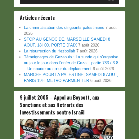
Articles récents
La criminalisation des dirigeants palestiniens
7 août
2026
STOP AU GENOCIDE, MARSEILLE SAMEDI 8
AOUT, 18H00, PORTE D’AIX
7 août 2026
La résurrection du Hezbollah
7 août 2026
Témoignages de Gazaouis : La survie qui s’organise
au jour le jour dans l’enfer de Gaza – partie 733 / 3.8
– Un sourire au cœur du déplacement
6 août 2026
MARCHE POUR LA PALESTINE, SAMEDI 8 AOUT,
PARIS 19H, METRO PARMENTIER
6 août 2026
9 juillet 2005 – Appel au Boycott, aux
Sanctions et aux Retraits des
Investissements contre Israël