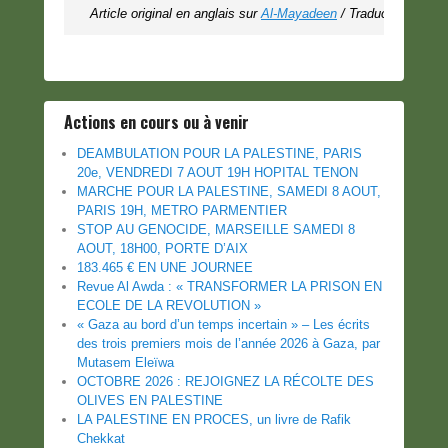
Article original en anglais sur 
Al-Mayadeen
 / Traduction MR
Actions en cours ou à venir
DEAMBULATION POUR LA PALESTINE, PARIS
20e, VENDREDI 7 AOUT 19H HOPITAL TENON
MARCHE POUR LA PALESTINE, SAMEDI 8 AOUT,
PARIS 19H, METRO PARMENTIER
STOP AU GENOCIDE, MARSEILLE SAMEDI 8
AOUT, 18H00, PORTE D’AIX
183.465 € EN UNE JOURNEE
Revue Al Awda : « TRANSFORMER LA PRISON EN
ECOLE DE LA REVOLUTION »
« Gaza au bord d’un temps incertain » – Les écrits
des trois premiers mois de l’année 2026 à Gaza, par
Mutasem Eleïwa
OCTOBRE 2026 : REJOIGNEZ LA RÉCOLTE DES
OLIVES EN PALESTINE
LA PALESTINE EN PROCES, un livre de Rafik
Chekkat