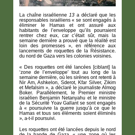
La chaîne israélienne
13
a déclaré que les
responsables israéliens « se sont engagés à
éliminer le Hamas et ont assuré aux
habitants de l’enveloppe qu’ils pourraient
rentrer chez eux, car c’était sûr, mais la
semaine dernière a prouvé que la réalité est
loin des promesses », en référence aux
lancements de roquettes de la Résistance.
du nord de Gaza vers les colonies voisines.
« Des roquettes ont été lancées [ciblant] la
‘zone de l’enveloppe’ tout au long de la
semaine dernière, où les sirènes ont retenti à
Nir Am, Ashkelon, Sderot, Kfar Silver, Zikim
et Mefalsim », a déclaré le journaliste Almog
Boker. Parallèlement, le Premier ministre
israélien Benjamin Netanyahu et le ministre
de la Sécurité Yoav Gallant se sont engagés
à « poursuivre la guerre jusqu’à ce que le
Hamas et tous ses éléments soient éliminés
», a-t-il poursuivi.
Les roquettes ont été lancées depuis le nord
de la bande de Gaza, « une zone où les