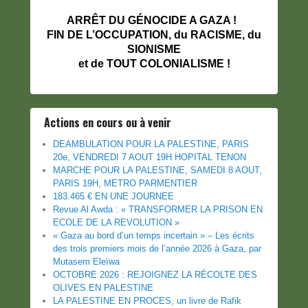
ARRÊT DU GÉNOCIDE A GAZA !
FIN DE L’OCCUPATION, du RACISME, du
SIONISME
et de TOUT COLONIALISME !
Actions en cours ou à venir
DEAMBULATION POUR LA PALESTINE, PARIS
20e, VENDREDI 7 AOUT 19H HOPITAL TENON
MARCHE POUR LA PALESTINE, SAMEDI 8 AOUT,
PARIS 19H, METRO PARMENTIER
183.465 € EN UNE JOURNEE
Revue Al Awda : « TRANSFORMER LA PRISON EN
ECOLE DE LA REVOLUTION »
« Gaza au bord d’un temps incertain » – Les écrits
des trois premiers mois de l’année 2026 à Gaza, par
Mutasem Eleïwa
OCTOBRE 2026 : REJOIGNEZ LA RÉCOLTE DES
OLIVES EN PALESTINE
LA PALESTINE EN PROCES, un livre de Rafik