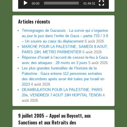
00:00
01:49:31
Articles récents
Témoignages de Gazaouis : La survie qui s’organise
au jour le jour dans l’enfer de Gaza – partie 733 / 3.8
– Un sourire au cœur du déplacement
6 août 2026
MARCHE POUR LA PALESTINE, SAMEDI 8 AOUT,
PARIS 19H, METRO PARMENTIER
6 août 2026
Réponse d’Israël à l’accord de cessez-le-feu à Gaza
avec des attaques : 28 morts en 3 jours
5 août 2026
Les plus grandes funérailles de l’histoire de la
Palestine : Gaza enterre 112 personnes extraites
des décombres après avoir été tuées par Israël en
2023
4 août 2026
DEAMBULATION POUR LA PALESTINE, PARIS
20e, VENDREDI 7 AOUT 19H HOPITAL TENON
4
août 2026
9 juillet 2005 – Appel au Boycott, aux
Sanctions et aux Retraits des