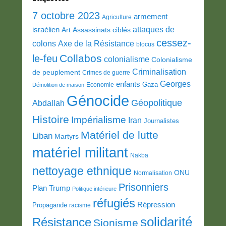
7 octobre 2023
armement
Agriculture
attaques de
israélien
Art
Assassinats ciblés
cessez-
colons
Axe de la Résistance
blocus
Collabos
le-feu
colonialisme
Colonialisme
Criminalisation
de peuplement
Crimes de guerre
Georges
enfants
Gaza
Economie
Démolition de maison
Génocide
Géopolitique
Abdallah
Histoire
Impérialisme
Iran
Journalistes
Matériel de lutte
Liban
Martyrs
matériel militant
Nakba
nettoyage ethnique
ONU
Normalisation
Prisonniers
Plan Trump
Politique intérieure
réfugiés
Répression
Propagande
racisme
solidarité
Résistance
Sionisme