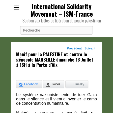
International Solidarity
Movement – ISM-France
Soutien aux luttes de libération du peuple palestinien
Recherche
Navigation
←
Précédent
Suivant
→
Manif pour la PALESTINE et contre le
des
génocide MARSEILLE dimanche 13 Juillet
posts
à 16H à la Porte d’Aix
Facebook
Twitter
Bluesky
Le système nazioniste tente de tuer Gaza
dans le silence et il vient d’inventer le camp
de concentration humanitaire.
Malgré la censure, la vérité finit par