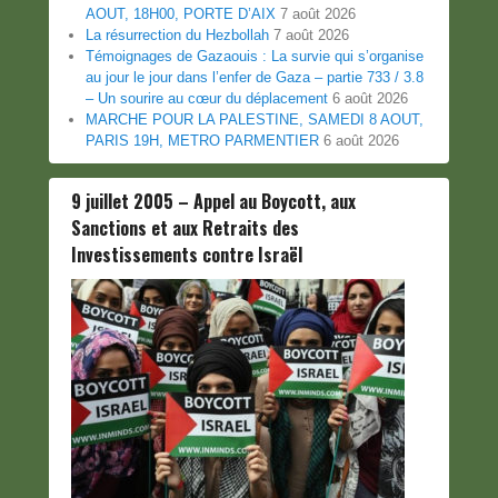
AOUT, 18H00, PORTE D’AIX
7 août 2026
La résurrection du Hezbollah
7 août 2026
Témoignages de Gazaouis : La survie qui s’organise
au jour le jour dans l’enfer de Gaza – partie 733 / 3.8
– Un sourire au cœur du déplacement
6 août 2026
MARCHE POUR LA PALESTINE, SAMEDI 8 AOUT,
PARIS 19H, METRO PARMENTIER
6 août 2026
9 juillet 2005 – Appel au Boycott, aux
Sanctions et aux Retraits des
Investissements contre Israël