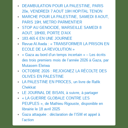
DEAMBULATION POUR LA PALESTINE, PARIS
20e, VENDREDI 7 AOUT 19H HOPITAL TENON
MARCHE POUR LA PALESTINE, SAMEDI 8 AOUT,
PARIS 19H, METRO PARMENTIER
STOP AU GENOCIDE, MARSEILLE SAMEDI 8
AOUT, 18H00, PORTE D’AIX
183.465 € EN UNE JOURNEE
Revue Al Awda : « TRANSFORMER LA PRISON EN
ECOLE DE LA REVOLUTION »
« Gaza au bord d’un temps incertain » – Les écrits
des trois premiers mois de l’année 2026 à Gaza, par
Mutasem Eleïwa
OCTOBRE 2026 : REJOIGNEZ LA RÉCOLTE DES
OLIVES EN PALESTINE
LA PALESTINE EN PROCES, un livre de Rafik
Chekkat
LE JOURNAL DE BISAN, à suivre, à partager
« LA GUERRE GLOBALE CONTRE LES
PEUPLES », de Mathieu Rigouste, disponible en
librairie le 18 avril 2025
Gaza attaquée : déclaration de l’ISM et appel à
l’action