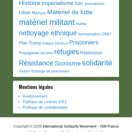
Histoire
Impérialisme
Iran
Journalistes
Matériel de lutte
Liban
Martyrs
matériel militant
Nakba
nettoyage ethnique
ONU
Normalisation
Prisonniers
Plan Trump
Politique intérieure
réfugiés
Répression
Propagande
racisme
solidarité
Résistance
Sionisme
Torture
échange de prisonniers
Mentions légales
Avertissement
Politique de cookies (UE)
Politique de confidentialité
Copyright © 2026
International Solidarity Movement – ISM-France