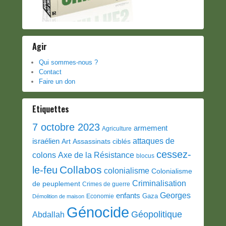
Agir
Qui sommes-nous ?
Contact
Faire un don
Etiquettes
7 octobre 2023
armement
Agriculture
attaques de
israélien
Art
Assassinats ciblés
cessez-
colons
Axe de la Résistance
blocus
Collabos
le-feu
colonialisme
Colonialisme
Criminalisation
de peuplement
Crimes de guerre
Georges
enfants
Gaza
Economie
Démolition de maison
Génocide
Géopolitique
Abdallah