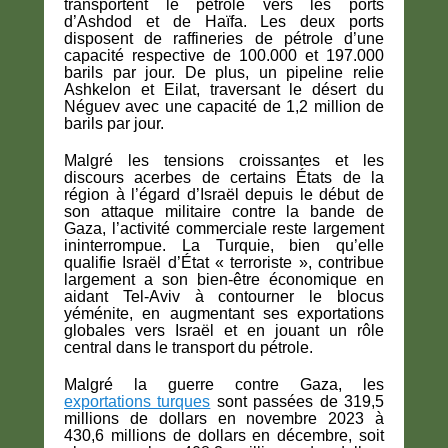
transportent le pétrole vers les ports
d’Ashdod et de Haïfa. Les deux ports
disposent de raffineries de pétrole d’une
capacité respective de 100.000 et 197.000
barils par jour. De plus, un pipeline relie
Ashkelon et Eilat, traversant le désert du
Néguev avec une capacité de 1,2 million de
barils par jour.
Malgré les tensions croissantes et les
discours acerbes de certains États de la
région à l’égard d’Israël depuis le début de
son attaque militaire contre la bande de
Gaza, l’activité commerciale reste largement
ininterrompue. La Turquie, bien qu’elle
qualifie Israël d’État « terroriste », contribue
largement a son bien-être économique en
aidant Tel-Aviv à contourner le blocus
yéménite, en augmentant ses exportations
globales vers Israël et en jouant un rôle
central dans le transport du pétrole.
Malgré la guerre contre Gaza, les
exportations turques
sont passées de 319,5
millions de dollars en novembre 2023 à
430,6 millions de dollars en décembre, soit