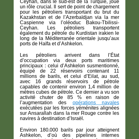
Ceyhan, dans le sud-est de la Turquie, joue
un rôle crucial. Il sert de point de chargement
pour les pétroliers transportant du brut du
Kazakhstan et de l’Azerbaïdjan via la mer
Caspienne via l’oléoduc Bakou-Tbilissi-
Ceyhan. Les pétroliers transportent
également du pétrole du Kurdistan irakien le
long de la Méditerranée orientale jusqu’aux
ports de Haïfa et d’Ashkelon.
Les pétroliers arrivent dans l’État
d’occupation via deux ports maritimes
principaux : celui d’Ashkelon susmentionné,
équipé de 22 réservoirs contenant 11
millions de barils, et celui d’Eilat, au sud,
avec 16 grands réservoirs de pétrole
capables de contenir environ 1,4 million de
mètres cubes de pétrole. Ce dernier a vu son
activité chuter de 85 % en raison de
l’augmentation des
opérations navales
exécutées par les forces yéménites alignées
sur Ansarallah dans la mer Rouge contre les
navires à destination d’Israël.
Environ 180.000 barils par jour atteignent
Ashkelon, d’où des pipelines internes