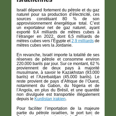
Israël dépend fortement du pétrole et du gaz
naturel pour sa production d’électricité, ces
sources constituant 80 % de son
approvisionnement énergétique total. C’est
un exportateur net de gaz naturel, ayant
exporté 9,4 milliards de mètres cubes à
l’étranger en 2022, dont 6,5 milliards de
mètres cubes vers l’Égypte et
2,9 milliards
de
mètres cubes vers la Jordanie.
En revanche, Israël importe la totalité de ses
réserves de pétrole et consomme environ
220.000 barils par jour. Sur ce montant, 62 %
proviennent de deux pays à majorité
musulmane, à savoir le Kazakhstan (93.000
barils) et l’Azerbaïdjan (45.000 barils). Le
reste provient de pays d’Afrique de l’Ouest,
notamment du Gabon, du Nigeria et de
l’Angola, en plus du Brésil, et une quantité
non divulguée est transportée illégalement
depuis le
Kurdistan irakien
.
Pour faciliter l’importation de la majeure
partie du pétrole israélien, le port turc de