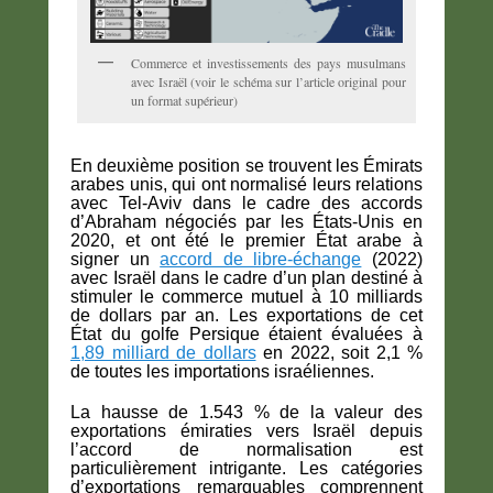
Commerce et investissements des pays musulmans
avec Israël (voir le schéma sur l’article original pour
un format supérieur)
En deuxième position se trouvent les Émirats
arabes unis, qui ont normalisé leurs relations
avec Tel-Aviv dans le cadre des accords
d’Abraham négociés par les États-Unis en
2020, et ont été le premier État arabe à
signer un
accord de libre-échange
(2022)
avec Israël dans le cadre d’un plan destiné à
stimuler le commerce mutuel à 10 milliards
de dollars par an. Les exportations de cet
État du golfe Persique étaient évaluées à
1,89 milliard de dollars
en 2022, soit 2,1 %
de toutes les importations israéliennes.
La hausse de 1.543 % de la valeur des
exportations émiraties vers Israël depuis
l’accord de normalisation est
particulièrement intrigante. Les catégories
d’exportations remarquables comprennent