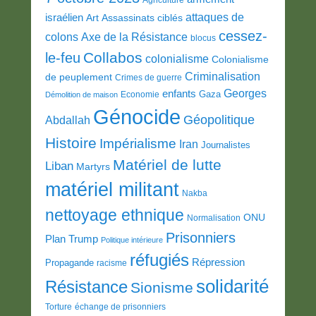
attaques de
israélien
Art
Assassinats ciblés
cessez-
colons
Axe de la Résistance
blocus
Collabos
le-feu
colonialisme
Colonialisme
Criminalisation
de peuplement
Crimes de guerre
Georges
enfants
Gaza
Economie
Démolition de maison
Génocide
Géopolitique
Abdallah
Histoire
Impérialisme
Iran
Journalistes
Matériel de lutte
Liban
Martyrs
matériel militant
Nakba
nettoyage ethnique
ONU
Normalisation
Prisonniers
Plan Trump
Politique intérieure
réfugiés
Répression
Propagande
racisme
solidarité
Résistance
Sionisme
Torture
échange de prisonniers