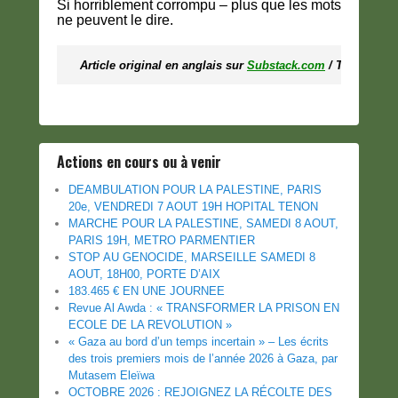
Si horriblement corrompu – plus que les mots
ne peuvent le dire.
Article original en anglais sur
Substack.com
/ Traductio
Actions en cours ou à venir
DEAMBULATION POUR LA PALESTINE, PARIS
20e, VENDREDI 7 AOUT 19H HOPITAL TENON
MARCHE POUR LA PALESTINE, SAMEDI 8 AOUT,
PARIS 19H, METRO PARMENTIER
STOP AU GENOCIDE, MARSEILLE SAMEDI 8
AOUT, 18H00, PORTE D’AIX
183.465 € EN UNE JOURNEE
Revue Al Awda : « TRANSFORMER LA PRISON EN
ECOLE DE LA REVOLUTION »
« Gaza au bord d’un temps incertain » – Les écrits
des trois premiers mois de l’année 2026 à Gaza, par
Mutasem Eleïwa
OCTOBRE 2026 : REJOIGNEZ LA RÉCOLTE DES