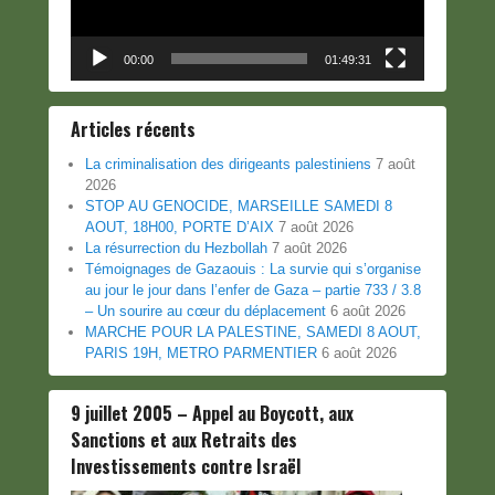
00:00
01:49:31
Articles récents
La criminalisation des dirigeants palestiniens
7 août
2026
STOP AU GENOCIDE, MARSEILLE SAMEDI 8
AOUT, 18H00, PORTE D’AIX
7 août 2026
La résurrection du Hezbollah
7 août 2026
Témoignages de Gazaouis : La survie qui s’organise
au jour le jour dans l’enfer de Gaza – partie 733 / 3.8
– Un sourire au cœur du déplacement
6 août 2026
MARCHE POUR LA PALESTINE, SAMEDI 8 AOUT,
PARIS 19H, METRO PARMENTIER
6 août 2026
9 juillet 2005 – Appel au Boycott, aux
Sanctions et aux Retraits des
Investissements contre Israël