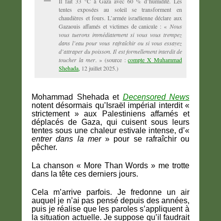
Il fait 33 °C à Gaza avec 60 % d’humidité. Les
tentes exposées au soleil se transforment en
chaudières et fours. L’armée israélienne déclare aux
Gazaouis affamés et victimes de canicule : «
Nous
vous tuerons immédiatement si vous vous trempez
dans l’eau pour vous rafraîchir ou si vous essayez
d’attraper du poisson. Il est formellement interdit de
toucher la mer
. » (source :
compte X Muhammad
Shehada
,
12 juillet 2025.)
Mohammad Shehada et
Decensored News
notent désormais qu’Israël impérial interdit «
strictement » aux Palestiniens affamés et
déplacés de Gaza, qui cuisent sous leurs
tentes sous une chaleur estivale intense, d’«
entrer dans la mer
» pour se rafraîchir ou
pêcher.
La chanson « More Than Words » me trotte
dans la tête ces derniers jours.
Cela m’arrive parfois. Je fredonne un air
auquel je n’ai pas pensé depuis des années,
puis je réalise que les paroles s’appliquent à
la situation actuelle. Je suppose qu’il faudrait