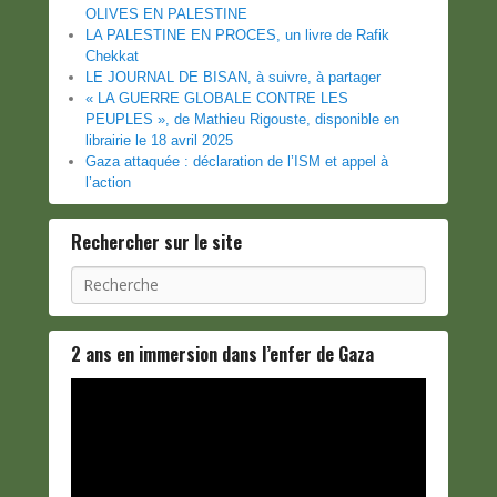
OLIVES EN PALESTINE
LA PALESTINE EN PROCES, un livre de Rafik
Chekkat
LE JOURNAL DE BISAN, à suivre, à partager
« LA GUERRE GLOBALE CONTRE LES
PEUPLES », de Mathieu Rigouste, disponible en
librairie le 18 avril 2025
Gaza attaquée : déclaration de l’ISM et appel à
l’action
Rechercher sur le site
Recherche
2 ans en immersion dans l’enfer de Gaza
Lecteur
vidéo