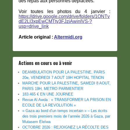
des repas aux personnes déplacées.
Voir toutes les photos du 4 janvier :
https://drive.google.com/drive/folders/1ONTv
dE2Ll3xpEwCMTty3FJziAwinIVS-?
usp=drive_link
Article original :
Altermidi.org
Actions en cours ou à venir
DEAMBULATION POUR LA PALESTINE, PARIS
20e, VENDREDI 7 AOUT 19H HOPITAL TENON
MARCHE POUR LA PALESTINE, SAMEDI 8 AOUT,
PARIS 19H, METRO PARMENTIER
183.465 € EN UNE JOURNEE
Revue Al Awda : « TRANSFORMER LA PRISON EN
ECOLE DE LA REVOLUTION »
« Gaza au bord d’un temps incertain » – Les écrits
des trois premiers mois de l’année 2026 à Gaza, par
Mutasem Eleïwa
OCTOBRE 2026 : REJOIGNEZ LA RÉCOLTE DES