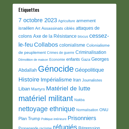
Etiquettes
7 octobre 2023
armement
Agriculture
attaques de
israélien
Art
Assassinats ciblés
cessez-
colons
Axe de la Résistance
blocus
Collabos
le-feu
colonialisme
Colonialisme
Criminalisation
de peuplement
Crimes de guerre
Georges
enfants
Gaza
Economie
Démolition de maison
Génocide
Géopolitique
Abdallah
Histoire
Impérialisme
Iran
Journalistes
Matériel de lutte
Liban
Martyrs
matériel militant
Nakba
nettoyage ethnique
ONU
Normalisation
Prisonniers
Plan Trump
Politique intérieure
réfugiés
Répression
Propagande
racisme