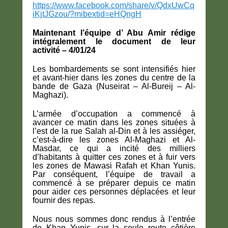
https://www.facebook.com/share/v/QdxUwCq
iKjtJGzou/?mibextid=eHQngH
Maintenant l’équipe d’ Abu Amir rédige
intégralement le document de leur
activité – 4/01/24
Les bombardements se sont intensifiés hier
et avant-hier dans les zones du centre de la
bande de Gaza (Nuseirat – Al-Bureij – Al-
Maghazi).
L’armée d’occupation a commencé à
avancer ce matin dans les zones situées à
l’est de la rue Salah al-Din et à les assiéger,
c’est-à-dire les zones Al-Maghazi et Al-
Masdar, ce qui a incité des milliers
d’habitants à quitter ces zones et à fuir vers
les zones de Mawasi Rafah et Khan Yunis.
Par conséquent, l’équipe de travail a
commencé à se préparer depuis ce matin
pour aider ces personnes déplacées et leur
fournir des repas.
Nous nous sommes donc rendus à l’entrée
de Khan Yunis, sur la seule route côtière