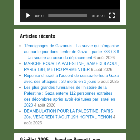
00:00
01:49:31
Articles récents
Témoignages de Gazaouis : La survie qui s’organise
au jour le jour dans l’enfer de Gaza – partie 733 / 3.8
– Un sourire au cœur du déplacement
6 août 2026
MARCHE POUR LA PALESTINE, SAMEDI 8 AOUT,
PARIS 19H, METRO PARMENTIER
6 août 2026
Réponse d’Israël à l’accord de cessez-le-feu à Gaza
avec des attaques : 28 morts en 3 jours
5 août 2026
Les plus grandes funérailles de l’histoire de la
Palestine : Gaza enterre 112 personnes extraites
des décombres après avoir été tuées par Israël en
2023
4 août 2026
DEAMBULATION POUR LA PALESTINE, PARIS
20e, VENDREDI 7 AOUT 19H HOPITAL TENON
4
août 2026
9 juillet 2005 – Appel au Boycott, aux