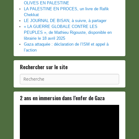
OLIVES EN PALESTINE
LA PALESTINE EN PROCES, un livre de Rafik
Chekkat
LE JOURNAL DE BISAN, à suivre, à partager
« LA GUERRE GLOBALE CONTRE LES
PEUPLES », de Mathieu Rigouste, disponible en
librairie le 18 avril 2025
Gaza attaquée : déclaration de l’ISM et appel à
l’action
Rechercher sur le site
Recherche
2 ans en immersion dans l’enfer de Gaza
Lecteur
vidéo