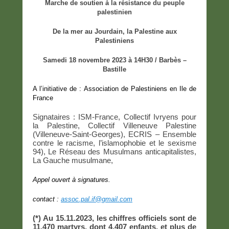
Marche de soutien à la résistance du peuple
palestinien
De la mer au Jourdain, la Palestine aux
Palestiniens
Samedi 18 novembre 2023 à 14H30 / Barbès –
Bastille
A l’initiative de : Association de Palestiniens en Ile de
France
Signataires : ISM-France, Collectif Ivryens pour
la Palestine, Collectif Villeneuve Palestine
(Villeneuve-Saint-Georges), ECRIS – Ensemble
contre le racisme, l’islamophobie et le sexisme
94), Le Réseau des Musulmans anticapitalistes,
La Gauche musulmane,
Appel ouvert à signatures.
contact :
assoc.pal.if@gmail.com
(*) Au 15.11.2023, les chiffres officiels sont de
11.470 martyrs, dont 4.407 enfants, et plus de