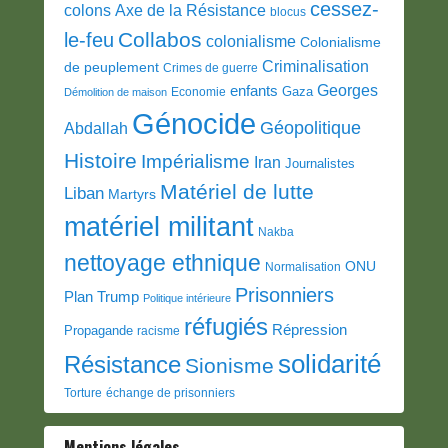
cessez-
colons
Axe de la Résistance
blocus
Collabos
le-feu
colonialisme
Colonialisme
Criminalisation
de peuplement
Crimes de guerre
Georges
enfants
Gaza
Economie
Démolition de maison
Génocide
Géopolitique
Abdallah
Histoire
Impérialisme
Iran
Journalistes
Matériel de lutte
Liban
Martyrs
matériel militant
Nakba
nettoyage ethnique
ONU
Normalisation
Prisonniers
Plan Trump
Politique intérieure
réfugiés
Répression
Propagande
racisme
solidarité
Résistance
Sionisme
Torture
échange de prisonniers
Mentions légales