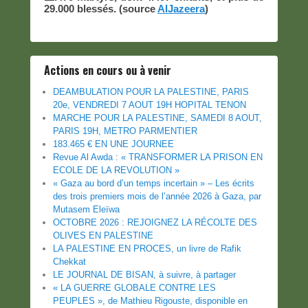
29.000 blessés. (source
AlJazeera
)
Actions en cours ou à venir
DEAMBULATION POUR LA PALESTINE, PARIS
20e, VENDREDI 7 AOUT 19H HOPITAL TENON
MARCHE POUR LA PALESTINE, SAMEDI 8 AOUT,
PARIS 19H, METRO PARMENTIER
183.465 € EN UNE JOURNEE
Revue Al Awda : « TRANSFORMER LA PRISON EN
ECOLE DE LA REVOLUTION »
« Gaza au bord d’un temps incertain » – Les écrits
des trois premiers mois de l’année 2026 à Gaza, par
Mutasem Eleïwa
OCTOBRE 2026 : REJOIGNEZ LA RÉCOLTE DES
OLIVES EN PALESTINE
LA PALESTINE EN PROCES, un livre de Rafik
Chekkat
LE JOURNAL DE BISAN, à suivre, à partager
« LA GUERRE GLOBALE CONTRE LES
PEUPLES », de Mathieu Rigouste, disponible en