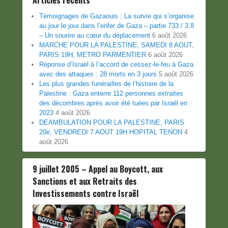
Témoignages de Gazaouis : La survie qui s’organise
au jour le jour dans l’enfer de Gaza – partie 733 / 3.8
– Un sourire au cœur du déplacement
6 août 2026
MARCHE POUR LA PALESTINE, SAMEDI 8 AOUT,
PARIS 19H, METRO PARMENTIER
6 août 2026
Réponse d’Israël à l’accord de cessez-le-feu à Gaza
avec des attaques : 28 morts en 3 jours
5 août 2026
Les plus grandes funérailles de l’histoire de la
Palestine : Gaza enterre 112 personnes extraites
des décombres après avoir été tuées par Israël en
2023
4 août 2026
DEAMBULATION POUR LA PALESTINE, PARIS
20e, VENDREDI 7 AOUT 19H HOPITAL TENON
4
août 2026
9 juillet 2005 – Appel au Boycott, aux
Sanctions et aux Retraits des
Investissements contre Israël