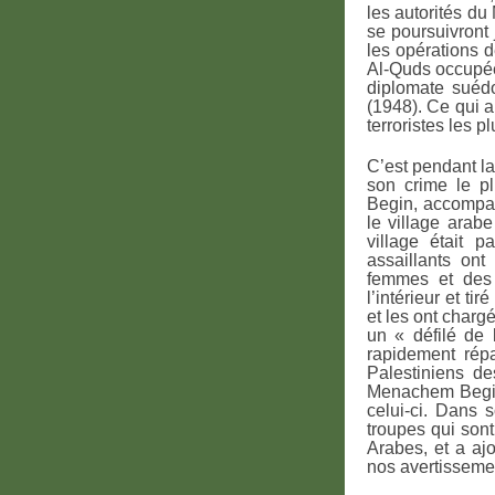
les autorités du
se poursuivront
les opérations 
Al-Quds occupée 
diplomate suédo
(1948). Ce qui a
terroristes les p
C’est pendant l
son crime le p
Begin, accompag
le village arab
village était p
assaillants on
femmes et des 
l’intérieur et t
et les ont charg
un « défilé de 
rapidement rép
Palestiniens de
Menachem Begin 
celui-ci. Dans 
troupes qui son
Arabes, et a aj
nos avertissemen