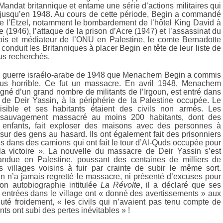
 Mandat britannique et entame une série d’actions militaires qui
 jusqu’en 1948. Au cours de cette période, Begin a commandé
de l’Etzel, notamment le bombardement de l’hôtel King David à
(1946), l’attaque de la prison d’Acre (1947) et l’assassinat du
is et médiateur de l’ONU en Palestine, le comte Bernadotte
 conduit les Britanniques à placer Begin en tête de leur liste de
lus recherchés.
a guerre israélo-arabe de 1948 que Menachem Begin a commis
lus horrible. Ce fut un massacre. En avril 1948, Menachem
né d’un grand nombre de militants de l’Irgoun, est entré dans
e de Deir Yassin, à la périphérie de la Palestine occupée. Le
aisible et ses habitants étaient des civils non armés. Les
t sauvagement massacré au moins 200 habitants, dont des
enfants, fait exploser des maisons avec des personnes à
iré sur des gens au hasard. Ils ont également fait des prisonniers
és dans des camions qui ont fait le tour d’Al-Quds occupée pour
la victoire ». La nouvelle du massacre de Deir Yassin s’est
andue en Palestine, poussant des centaines de milliers de
s villages voisins à fuir par crainte de subir le même sort.
n’a jamais regretté le massacre, ni présenté d’excuses pour
son autobiographie intitulée
La Révolte
, il a déclaré que ses
t entrées dans le village ont « donné des avertissements » aux
outé froidement, « les civils qui n’avaient pas tenu compte de
ts ont subi des pertes inévitables » !