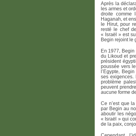
Après la déclar
les armes et ord
droite comme le
Haganah, et ense
le Hirut, pour r
resté le chef d
« Israël » est s
Begin rejoint le
En 1977, Begin r
du Likoud et pr
président égypt
poussée vers le
l’Egypte, Begin
ses exigences. I
problème pales
peuvent prendre
aucune forme de
Ce n’est que la
par Begin au nom
aboutir les négo
« Israël » qui c
de la paix, conj
Cependant, l’