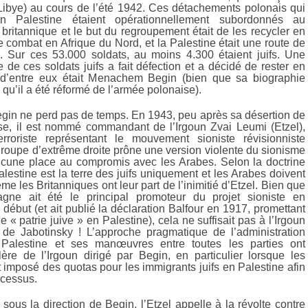
(Libye) au cours de l’été 1942. Ces détachements polonais qui
en Palestine étaient opérationnellement subordonnés au
itannique et le but du regroupement était de les recycler en
e combat en Afrique du Nord, et la Palestine était une route de
x. Sur ces 53.000 soldats, au moins 4.300 étaient juifs. Une
e de ces soldats juifs a fait défection et a décidé de rester en
n d’entre eux était Menachem Begin (bien que sa biographie
e qu’il a été réformé de l’armée polonaise).
egin ne perd pas de temps. En 1943, peu après sa désertion de
se, il est nommé commandant de l’Irgoun Zvai Leumi (Etzel),
terroriste représentant le mouvement sioniste révisionniste
groupe d’extrême droite prône une version violente du sionisme
ucune place au compromis avec les Arabes. Selon la doctrine
Palestine est la terre des juifs uniquement et les Arabes doivent
ême les Britanniques ont leur part de l’inimitié d’Etzel. Bien que
agne ait été le principal promoteur du projet sioniste en
 début (et ait publié la déclaration Balfour en 1917, promettant
e « patrie juive » en Palestine), cela ne suffisait pas à l’Irgoun
s de Jabotinsky ! L’approche pragmatique de l’administration
 Palestine et ses manœuvres entre toutes les parties ont
ère de l’Irgoun dirigé par Begin, en particulier lorsque les
 imposé des quotas pour les immigrants juifs en Palestine afin
ocessus.
 sous la direction de Begin, l’Etzel appelle à la révolte contre