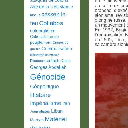
où le mouvement 
en « Terre pro
Axe de la Résistance
branche d’extr
cessez-le-
sionisme révisi
blocus
d’origine russe,
Collabos
feu
un mouvement pa
En 1932, Begin
colonialisme
l’organisation. 
Colonialisme de
en 1935, il n’a 
peuplement
Crimes de
sa carrière sioni
Criminalisation
guerre
Démolition de maison
enfants
Gaza
Economie
Georges Abdallah
Génocide
Géopolitique
Histoire
Impérialisme
Iran
Liban
Journalistes
Matériel
Martyrs
de lutte