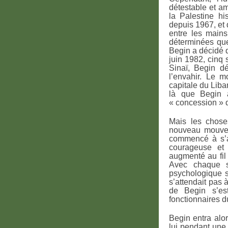
détestable et am
la Palestine hi
depuis 1967, et d
entre les mains
déterminées que
Begin a décidé q
juin 1982, cinq 
Sinaï, Begin d
l’envahir. Le m
capitale du Liba
là que Begin 
« concession » d
Mais les chose
nouveau mouvem
commencé à s’at
courageuse et 
augmenté au fil 
Avec chaque so
psychologique su
s’attendait pas 
de Begin s’est
fonctionnaires d
Begin entra alor
lui pendant une 