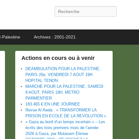
Recherche
-Palestine
Archives : 2001-2021
Actions en cours ou à venir
DEAMBULATION POUR LA PALESTINE,
PARIS 20e, VENDREDI 7 AOUT 19H
HOPITAL TENON
MARCHE POUR LA PALESTINE, SAMEDI
8 AOUT, PARIS 19H, METRO
PARMENTIER
183.465 € EN UNE JOURNEE
Revue Al Awda : « TRANSFORMER LA
PRISON EN ECOLE DE LA REVOLUTION »
« Gaza au bord d’un temps incertain » – Les
écrits des trois premiers mois de l’année
2026 à Gaza, par Mutasem Eleïwa