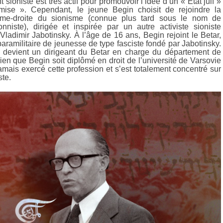
sioniste est très actif pour promouvoir l’idée d’un « État juif »
mise ». Cependant, le jeune Begin choisit de rejoindre la
ême-droite du sionisme (connue plus tard sous le nom de
onniste), dirigée et inspirée par un autre activiste sioniste
 Vladimir Jabotinsky. À l’âge de 16 ans, Begin rejoint le Betar,
ramilitaire de jeunesse de type fasciste fondé par Jabotinsky.
 devient un dirigeant du Betar en charge du département de
Bien que Begin soit diplômé en droit de l’université de Varsovie
jamais exercé cette profession et s’est totalement concentré sur
ste.