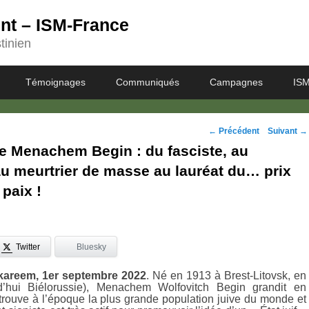
ent – ISM-France
tinien
Témoignages
Communiqués
Campagnes
ISM
Navigation
←
Précédent
Suivant
→
de Menachem Begin : du fasciste, au
des
 au meurtrier de masse au lauréat du… prix
posts
 paix !
Twitter
Bluesky
areem, 1er septembre 2022
. Né en 1913 à Brest-Litovsk, en
d’hui Biélorussie), Menachem Wolfovitch Begin grandit en
trouve à l’époque la plus grande population juive du monde et