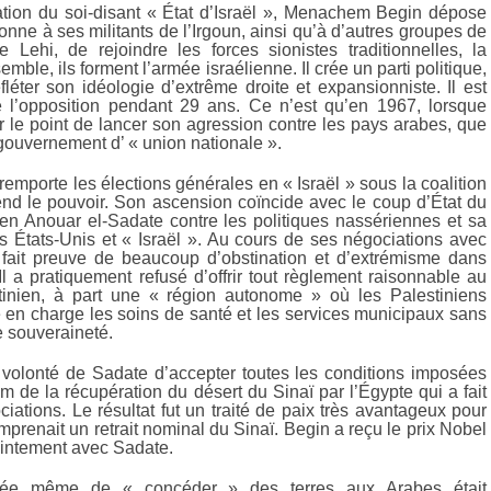
ation du soi-disant « État d’Israël », Menachem Begin dépose
onne à ses militants de l’Irgoun, ainsi qu’à d’autres groupes de
 Lehi, de rejoindre les forces sionistes traditionnelles, la
mble, ils forment l’armée israélienne. Il crée un parti politique,
efléter son idéologie d’extrême droite et expansionniste. Il est
e l’opposition pendant 29 ans. Ce n’est qu’en 1967, lorsque
ur le point de lancer son agression contre les pays arabes, que
 gouvernement d’ « union nationale ».
emporte les élections générales en « Israël » sous la coalition
end le pouvoir. Son ascension coïncide avec le coup d’État du
ien Anouar el-Sadate contre les politiques nassériennes et sa
s États-Unis et « Israël ». Au cours de ses négociations avec
 fait preuve de beaucoup d’obstination et d’extrémisme dans
l a pratiquement refusé d’offrir tout règlement raisonnable au
tinien, à part une « région autonome » où les Palestiniens
 en charge les soins de santé et les services municipaux sans
 souveraineté.
 volonté de Sadate d’accepter toutes les conditions imposées
 de la récupération du désert du Sinaï par l’Égypte qui a fait
ciations. Le résultat fut un traité de paix très avantageux pour
omprenait un retrait nominal du Sinaï. Begin a reçu le prix Nobel
ointement avec Sadate.
idée même de « concéder » des terres aux Arabes était