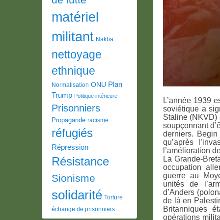
matériel
militant
Nakba
nettoyage
ethnique
Plan
ONU
Normalisation
Trump
Politique intérieure
L’année 1939 es
Prisonniers
soviétique a si
Staline (NKVD) d
Propagande
racisme
soupçonnant d’ê
réfugiés
derniers. Begin
qu’après l’inv
Répression
l’amélioration d
Résistance
La Grande-Breta
occupation all
guerre au Moye
Sionisme
unités de l’a
solidarité
d’Anders (polona
Torture
de là en Palesti
Britanniques é
échange de prisonniers
opérations milit