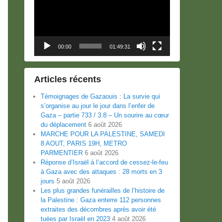
00:00
01:49:31
Articles récents
Témoignages de Gazaouis : La survie qui
s’organise au jour le jour dans l’enfer de
Gaza – partie 733 / 3.8 – Un sourire au cœur
du déplacement
6 août 2026
MARCHE POUR LA PALESTINE, SAMEDI
8 AOUT, PARIS 19H, METRO
PARMENTIER
6 août 2026
Réponse d’Israël à l’accord de cessez-le-feu
à Gaza avec des attaques : 28 morts en 3
jours
5 août 2026
Les plus grandes funérailles de l’histoire de
la Palestine : Gaza enterre 112 personnes
extraites des décombres après avoir été
tuées par Israël en 2023
4 août 2026