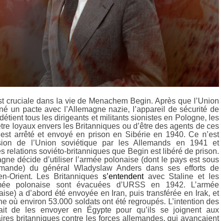
t cruciale dans la vie de Menachem Begin. Après que l’Union
gné un pacte avec l’Allemagne nazie, l’appareil de sécurité de
étient tous les dirigeants et militants sionistes en Pologne, les
tre loyaux envers les Britanniques ou d’être des agents de ces
 est arrêté et envoyé en prison en Sibérie en 1940. Ce n’est
asion de l’Union soviétique par les Allemands en 1941 et
es relations soviéto-britanniques que Begin est libéré de prison.
gne décide d’utiliser l’armée polonaise (dont le pays est sous
emande) du général Wladyslaw Anders dans ses efforts de
n-Orient. Les Britanniques
s’entendent
avec Staline et les
rmée polonaise sont évacuées d’URSS en 1942. L’armée
ise) a d’abord été envoyée en Iran, puis transférée en Irak, et
ne où environ 53.000 soldats ont été regroupés. L’intention des
tait de les envoyer en Égypte pour qu’ils se joignent aux
aires britanniques contre les forces allemandes, qui avançaient