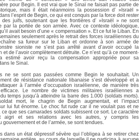
ère pour Begin. Il est vrai que le Sinaï ne faisait pas partie de
storique, mais il était néanmoins la possession d' »Israël »
ans l’esprit de Begin, ce qui est conquis par la force doit rester
 des juifs, soutenant que les frontières d' »Israël » ne sont
 par la portée de son armée. Avec ce contexte idéologique,
u’il avait besoin d’une « compensation ». Et ce fut le Liban. En
semaines seulement après le retrait des forces israéliennes du
échaîne sa fureur sur le Liban et ordonne à son armée de
onstre sioniste ne s’est pas arrêté avant d’avoir occupé la
n et de l’avoir complètement détruite. Ce n’est qu’à ce moment-
a estimé avoir reçu la compensation appropriée pour sa
ans le Sinaï.
s ne se sont pas passées comme Begin le souhaitait. Un
ent de résistance nationale libanaise s’est développé et a
taquer à l’armée d’occupation israélienne, de manière très
efficace. Le nombre de victimes militaires israéliennes a
du temps jusqu’à atteindre la barre des 1.000 (soldats morts).
ldat mort, le chagrin de Begin augmentait, et l’impact
r lui fut énorme. Le choc fut rude car il ne voulait pas et ne
à ce que ses camarades soldats subissent ce sort. Le caractère
 aigri et ses relations avec les autres, y compris les
u gouvernement et de l’armée, se sont tendues.
s dans un état dépressif sévère qui l’obligea à se retirer chez
semaine entière, au cours de laquelle il ne participa à aucune