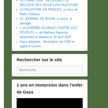
OCTOBRE 2026 : REJOIGNEZ LA
RÉCOLTE DES OLIVES EN PALESTINE
LA PALESTINE EN PROCES, un livre de
Rafik Chekkat
LE JOURNAL DE BISAN, à suivre, à
partager
« LA GUERRE GLOBALE CONTRE LES
PEUPLES », de Mathieu Rigouste,
disponible en librairie le 18 avril 2025
Gaza attaquée : déclaration de l’ISM et
appel à l’action
Rechercher sur le site
Recherche
2 ans en immersion dans l’enfer
de Gaza
Lecteur
vidéo