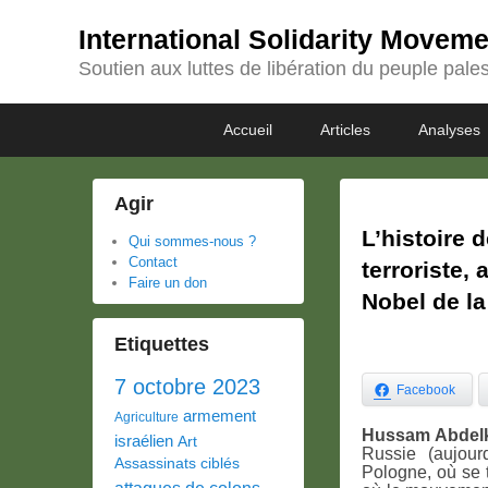
International Solidarity Movem
Soutien aux luttes de libération du peuple pales
Passer
Passer
Premier
Accueil
Articles
Analyses
au
au
menu
contenu
contenu
principal
secondaire
Agir
L’histoire 
Qui sommes-nous ?
Contact
terroriste,
Faire un don
Nobel de la
Etiquettes
7 octobre 2023
Facebook
armement
Agriculture
Hussam Abdelk
israélien
Art
Russie (aujour
Assassinats ciblés
Pologne, où se 
attaques de colons