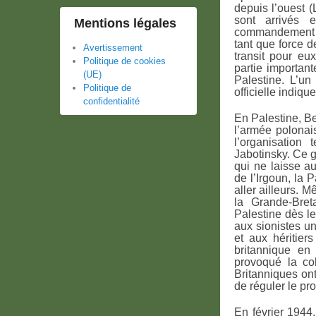
depuis l’ouest 
sont arrivés 
Mentions légales
commandement br
tant que force d
Avertissement
transit pour eu
Politique de cookies
partie important
(UE)
Palestine. L’u
Politique de
officielle indiqu
confidentialité
En Palestine, B
l’armée polonai
l’organisation 
Jabotinsky. Ce 
qui ne laisse a
de l’Irgoun, la 
aller ailleurs. M
la Grande-Bret
Palestine dès le
aux sionistes un
et aux héritier
britannique en
provoqué la col
Britanniques ont
de réguler le pr
En février 1944,