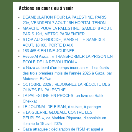
Actions en cours ou à venir
DEAMBULATION POUR LA PALESTINE, PARIS
20e, VENDREDI 7 AOUT 19H HOPITAL TENON
MARCHE POUR LA PALESTINE, SAMEDI 8 AOUT,
PARIS 19H, METRO PARMENTIER
STOP AU GENOCIDE, MARSEILLE SAMEDI 8
AOUT, 18H00, PORTE D’AIX
183.465 € EN UNE JOURNEE
Revue Al Awda : « TRANSFORMER LA PRISON EN
ECOLE DE LA REVOLUTION »
« Gaza au bord d’un temps incertain » – Les écrits
des trois premiers mois de l’année 2026 à Gaza, par
Mutasem Eleïwa
OCTOBRE 2026 : REJOIGNEZ LA RÉCOLTE DES
OLIVES EN PALESTINE
LA PALESTINE EN PROCES, un livre de Rafik
Chekkat
LE JOURNAL DE BISAN, à suivre, à partager
« LA GUERRE GLOBALE CONTRE LES
PEUPLES », de Mathieu Rigouste, disponible en
librairie le 18 avril 2025
Gaza attaquée : déclaration de l’ISM et appel à