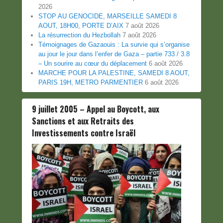
2026
STOP AU GENOCIDE, MARSEILLE SAMEDI 8
AOUT, 18H00, PORTE D’AIX
7 août 2026
La résurrection du Hezbollah
7 août 2026
Témoignages de Gazaouis : La survie qui s’organise
au jour le jour dans l’enfer de Gaza – partie 733 / 3.8
– Un sourire au cœur du déplacement
6 août 2026
MARCHE POUR LA PALESTINE, SAMEDI 8 AOUT,
PARIS 19H, METRO PARMENTIER
6 août 2026
9 juillet 2005 – Appel au Boycott, aux
Sanctions et aux Retraits des
Investissements contre Israël