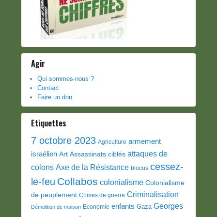
Agir
Qui sommes-nous ?
Contact
Faire un don
Etiquettes
7 octobre 2023
armement
Agriculture
attaques de
israélien
Art
Assassinats ciblés
cessez-
colons
Axe de la Résistance
blocus
Collabos
le-feu
colonialisme
Colonialisme
Criminalisation
de peuplement
Crimes de guerre
Georges
enfants
Gaza
Economie
Démolition de maison