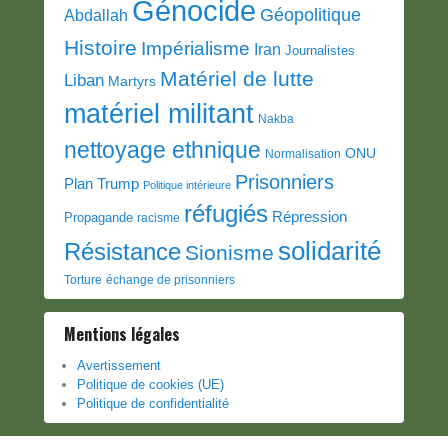
Génocide
Géopolitique
Abdallah
Histoire
Impérialisme
Iran
Journalistes
Matériel de lutte
Liban
Martyrs
matériel militant
Nakba
nettoyage ethnique
ONU
Normalisation
Prisonniers
Plan Trump
Politique intérieure
réfugiés
Répression
Propagande
racisme
solidarité
Résistance
Sionisme
Torture
échange de prisonniers
Mentions légales
Avertissement
Politique de cookies (UE)
Politique de confidentialité