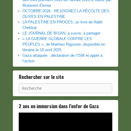
Mutasem Eleïwa
OCTOBRE 2026 : REJOIGNEZ LA RÉCOLTE DES
OLIVES EN PALESTINE
LA PALESTINE EN PROCES, un livre de Rafik
Chekkat
LE JOURNAL DE BISAN, à suivre, à partager
« LA GUERRE GLOBALE CONTRE LES
PEUPLES », de Mathieu Rigouste, disponible en
librairie le 18 avril 2025
Gaza attaquée : déclaration de l’ISM et appel à
l’action
Rechercher sur le site
Recherche
2 ans en immersion dans l’enfer de Gaza
Lecteur
vidéo