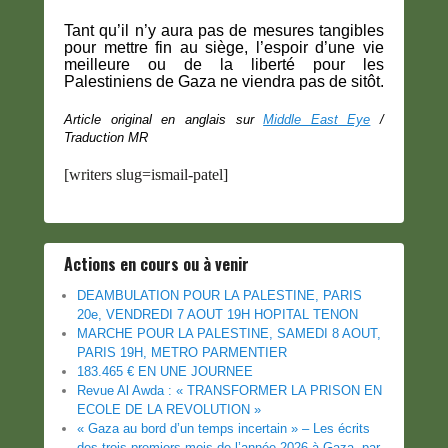
Tant qu’il n’y aura pas de mesures tangibles
pour mettre fin au siège, l’espoir d’une vie
meilleure ou de la liberté pour les
Palestiniens de Gaza ne viendra pas de sitôt.
Article original en anglais sur
Middle East Eye
/
Traduction MR
[writers slug=ismail-patel]
Actions en cours ou à venir
DEAMBULATION POUR LA PALESTINE, PARIS
20e, VENDREDI 7 AOUT 19H HOPITAL TENON
MARCHE POUR LA PALESTINE, SAMEDI 8 AOUT,
PARIS 19H, METRO PARMENTIER
183.465 € EN UNE JOURNEE
Revue Al Awda : « TRANSFORMER LA PRISON EN
ECOLE DE LA REVOLUTION »
« Gaza au bord d’un temps incertain » – Les écrits
des trois premiers mois de l’année 2026 à Gaza, par