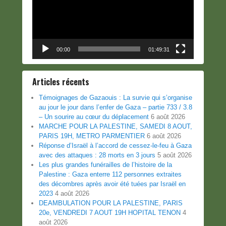
00:00
01:49:31
Articles récents
Témoignages de Gazaouis : La survie qui s’organise
au jour le jour dans l’enfer de Gaza – partie 733 / 3.8
– Un sourire au cœur du déplacement
6 août 2026
MARCHE POUR LA PALESTINE, SAMEDI 8 AOUT,
PARIS 19H, METRO PARMENTIER
6 août 2026
Réponse d’Israël à l’accord de cessez-le-feu à Gaza
avec des attaques : 28 morts en 3 jours
5 août 2026
Les plus grandes funérailles de l’histoire de la
Palestine : Gaza enterre 112 personnes extraites
des décombres après avoir été tuées par Israël en
2023
4 août 2026
DEAMBULATION POUR LA PALESTINE, PARIS
20e, VENDREDI 7 AOUT 19H HOPITAL TENON
4
août 2026