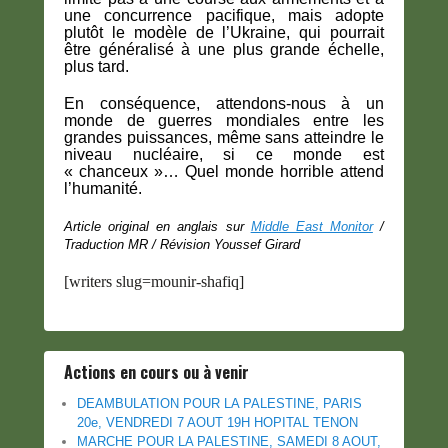
une concurrence pacifique, mais adopte
plutôt le modèle de l’Ukraine, qui pourrait
être généralisé à une plus grande échelle,
plus tard.
En conséquence, attendons-nous à un
monde de guerres mondiales entre les
grandes puissances, même sans atteindre le
niveau nucléaire, si ce monde est
« chanceux »… Quel monde horrible attend
l’humanité.
Article original en anglais sur
Middle East Monitor
/
Traduction MR / Révision Youssef Girard
[writers slug=mounir-shafiq]
Actions en cours ou à venir
DEAMBULATION POUR LA PALESTINE, PARIS
20e, VENDREDI 7 AOUT 19H HOPITAL TENON
MARCHE POUR LA PALESTINE, SAMEDI 8 AOUT,