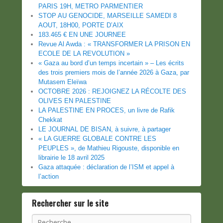
PARIS 19H, METRO PARMENTIER
STOP AU GENOCIDE, MARSEILLE SAMEDI 8
AOUT, 18H00, PORTE D’AIX
183.465 € EN UNE JOURNEE
Revue Al Awda : « TRANSFORMER LA PRISON EN
ECOLE DE LA REVOLUTION »
« Gaza au bord d’un temps incertain » – Les écrits
des trois premiers mois de l’année 2026 à Gaza, par
Mutasem Eleïwa
OCTOBRE 2026 : REJOIGNEZ LA RÉCOLTE DES
OLIVES EN PALESTINE
LA PALESTINE EN PROCES, un livre de Rafik
Chekkat
LE JOURNAL DE BISAN, à suivre, à partager
« LA GUERRE GLOBALE CONTRE LES
PEUPLES », de Mathieu Rigouste, disponible en
librairie le 18 avril 2025
Gaza attaquée : déclaration de l’ISM et appel à
l’action
Rechercher sur le site
Recherche