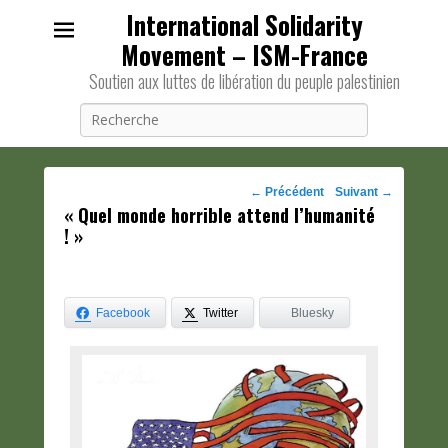
International Solidarity
Movement – ISM-France
Soutien aux luttes de libération du peuple palestinien
Recherche
Navigation
←
Précédent
Suivant
→
« Quel monde horrible attend l’humanité
des
! »
posts
Facebook
Twitter
Bluesky