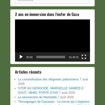
2 ans en immersion dans l’enfer de Gaza
Lecteur
vidéo
00:00
01:49:31
Articles récents
La criminalisation des dirigeants palestiniens
7 août
2026
STOP AU GENOCIDE, MARSEILLE SAMEDI 8
AOUT, 18H00, PORTE D’AIX
7 août 2026
La résurrection du Hezbollah
7 août 2026
Témoignages de Gazaouis : La survie qui s’organise