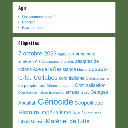
Agir
Qui sommes-nous ?
Contact
Faire un don
Etiquettes
7 octobre 2023
armement
Agriculture
attaques de
israélien
Art
Assassinats ciblés
cessez-
colons
Axe de la Résistance
blocus
Collabos
le-feu
colonialisme
Colonialisme
Criminalisation
de peuplement
Crimes de guerre
Georges
enfants
Gaza
Economie
Démolition de maison
Génocide
Géopolitique
Abdallah
Histoire
Impérialisme
Iran
Journalistes
Matériel de lutte
Liban
Martyrs